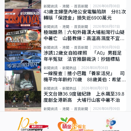
斃
2026年08月08日
新聞資訊
港聞
首頁新聞
43歲主婦墮內地公安電騙陷阱 分81次
轉賬「保證金」損失近6900萬元
2026年08月07日
新聞資訊
港聞
首頁新聞
極端酷熱｜六旬外籍漢大埔船灣行山疑
中暑亡 山藝教練：高溫高濕度不宜遠
足
2026年08月09日
新聞資訊
港聞
首頁新聞
涉誘12歲女自拍祼照 「A0」男捱足
年半冤獄 法官推翻裁決：抄錯標點
2026年08月06日
新聞資訊
新聞熱話
一線搜查｜揸小巴難「養家活兒」 司
機平均年齡約70歲 88歲黃伯：希望一
直揸落去
2026年08月07日
新聞資訊
新聞熱話
天文台錄36.9度破紀錄 上水飆至39.8
度創全港新高 大埔行山客中暑不治
2026年08月09日
新聞資訊
港聞
首頁新聞