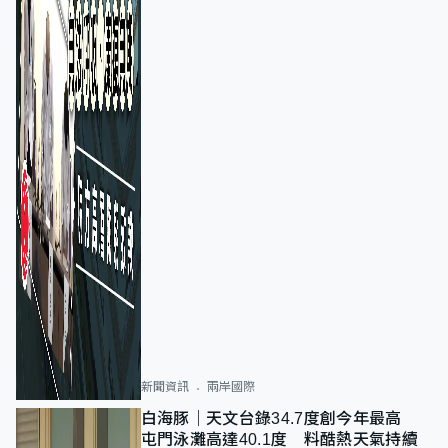
新聞資訊
兩岸國際
白海豚｜天文台錄34.7度創今年最高
屯門泳灘高達40.1度 料酷熱天氣持續