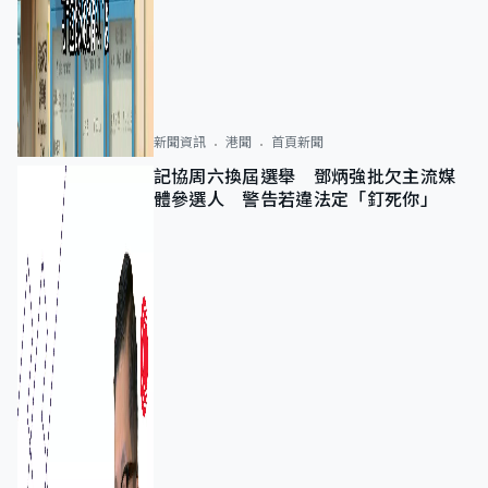
新聞資訊
港聞
首頁新聞
記協周六換屆選舉 鄧炳強批欠主流媒
體參選人 警告若違法定「釘死你」