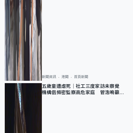
新聞資訊
港聞
首頁新聞
五歲童遭虐死｜社工三度家訪未察覺
機構倡頻密監察高危家庭 管浩鳴籲加
強跨部門協作