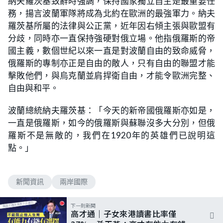
納夫羅茨基致辭時強調，保持國家獨立自主是最重要任
務，揚言波蘭軍隊將成為北約在歐洲的最強軍力。納夫
羅茨基所屬的法律與公正黨，近年因右傾主張與歐盟有
分歧，同時亦一直保持強硬對俄立場。他指俄羅斯的帝
國主義，數個世紀以來一直是對波蘭自由的致命威脅，
俄羅斯的專制亦正是自由的敵人，只有自由的聯盟才能
擊敗他們，與烏克蘭並肩捍衛自由，才能令歐洲完整、
自由與和平。
波蘭總統納夫羅茨基：「今天的新帝國俄羅斯亦如是，
一直是俄羅斯，如今的俄羅斯與蘇聯沒多大分別，但俄
羅斯不是無敵的，我們在1920年的英雄們已說明這
點。」
新聞資訊
兩岸國際
下一則新聞
高才通｜子女來港讀書比率僅