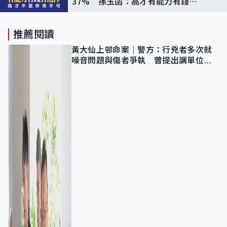
37% 孫玉菡：高才有能力有錢有
選擇
推薦閱讀
黃大仙上邨命案｜警方：行兇者多次就
噪音問題與傷者爭執 曾提出調單位已
獲批