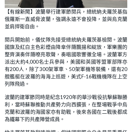
L
U
o
n
【有線新聞】波蘭舉行建軍節閱兵，總統納夫羅茨基指
a
m
d
u
俄羅斯一直威脅波蘭，強調永遠不會投降，並與烏克蘭
e
t
d
e
:
並肩捍衛自由。
1
5
.
閱兵開始前，儀仗隊先接受總統納夫羅茨基檢閱。波蘭
6
9
國旗及紅白主色彩煙由降傘伴隨飄揚和綻放，軍樂團的
%
整齊演奏伴隨嘹亮歌聲，奏唱國歌響徹全場。波蘭軍方
派出大約4,000名士兵參與，美國和英國等盟軍部隊亦
有200人，除了300架軍車、50架軍機等裝備，還有20
艘艦艇在波羅的海海上巡遊，美式F-16戰機機隊在上空
列隊飛過。
波蘭的建軍節同時是紀念1920年的華沙戰役抗擊蘇聯勝
利，當時蘇聯推動共產勢力向西擴張，在整場戰爭中烏
克蘭和波羅的海國家亦有助戰，後來各國在二戰後都成
為鐵幕下的共產陣營成員。