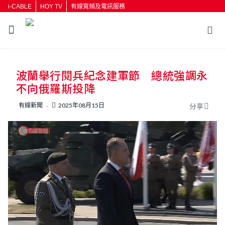
i-CABLE
HOY TV
有線寬頻及電訊服務
返回
波蘭舉行閱兵紀念建軍節 總統強調永
按輸入鍵開始搜尋
不向俄羅斯投降
有線新聞
2025年08月15日
分享