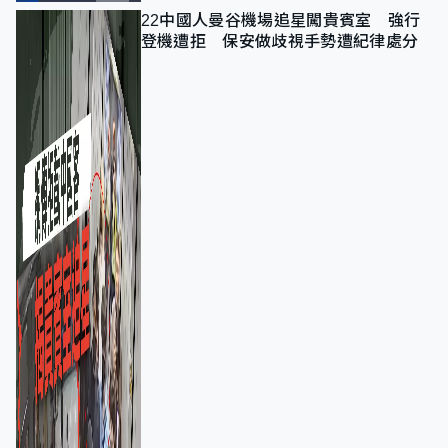
22中國人曼谷機場追星闖貴賓室 強行
登機遭拒 保安做歧視手勢遭紀律處分