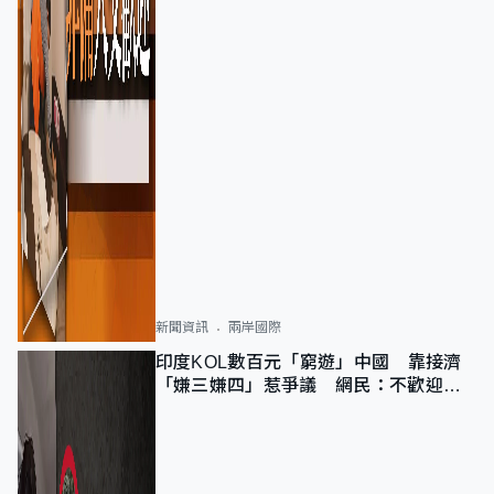
新聞資訊
兩岸國際
印度KOL數百元「窮遊」中國 靠接濟
「嫌三嫌四」惹爭議 網民：不歡迎劣
質旅客