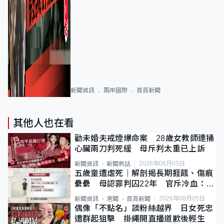
新聞資訊
兩岸國際
首頁新聞
其他人也在看
勸未婚夫戒煙爆命案 28歲女教師連捅
心臟兩刀判死緩 母斥判太重已上訴
2026年08月05日
新聞資訊
新聞熱話
五歲童遭虐死｜解剖揭長期捱餓、傷痕
纍纍 母認罪判囚22年 官斥冷血：同
類案最惡劣
2026年08月05日
新聞資訊
港聞
首頁新聞
偶像「不點名」談粉絲越界 日女死忠
遭群起狙擊 掛繩開直播道歉後輕生