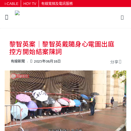
i-CABLE
HOY TV
有線寬頻及電訊服務
返回
黎智英案｜黎智英戴隨身心電圖出庭
按輸入鍵開始搜尋
控方開始結案陳詞
有線新聞
2025年08月18日
分享