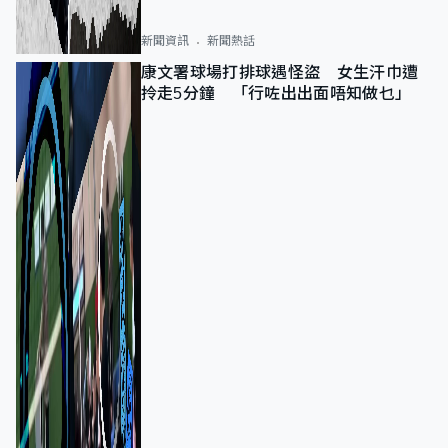
新聞資訊
新聞熱話
康文署球場打排球遇怪盜 女生汗巾遭
拎走5分鐘 「行咗出出面唔知做乜」