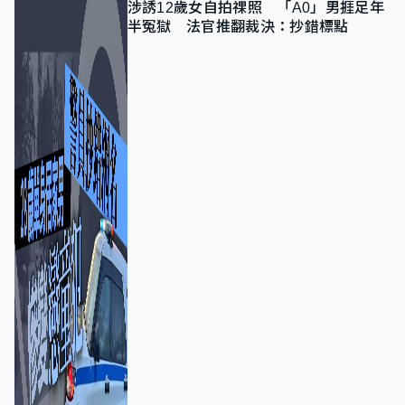
涉誘12歲女自拍祼照 「A0」男捱足年
半冤獄 法官推翻裁決：抄錯標點