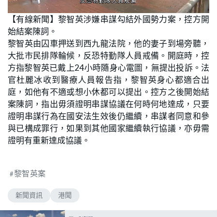
L
U
o
n
【有線新聞】黎智英涉嫌串謀勾結外國勢力案，控方開
a
m
d
u
始結案陳詞。
e
t
d
e
:
黎智英由囚車押送到西九龍法院，他的妻子到場旁聽，
4
6
大批市民排隊輪候，反恐特勤隊人員戒備。開庭時，控
.
5
方指黎智英已戴上24小時隨身心電圖，無提出投訴。法
5
%
官杜麗冰收到醫療人員報告指，黎智英身心都適合出
庭，如他有不適或想小休都可以提出。控方之後開始結
案陳詞，指出毋須證明串謀協議在何時何地達成，只要
證明串謀行為在國安法生效後仍繼續，串謀者同意和參
與已構成罪行，如果到其他國家繼續執行協議，亦毋需
證明有重新達成協議。
黎智英案
新聞資訊
港聞