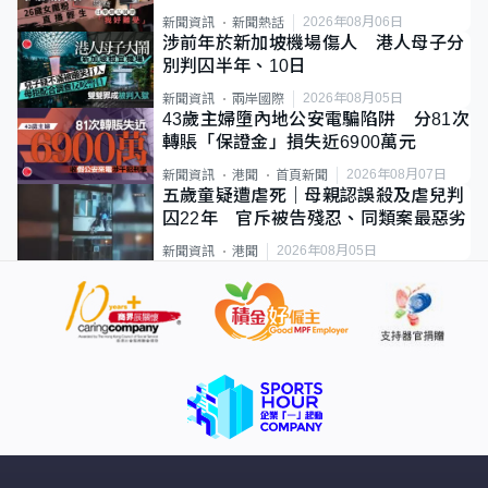
2026年08月06日
新聞資訊
新聞熱話
涉前年於新加坡機場傷人 港人母子分
別判囚半年、10日
2026年08月05日
新聞資訊
兩岸國際
43歲主婦墮內地公安電騙陷阱 分81次
轉賬「保證金」損失近6900萬元
2026年08月07日
新聞資訊
港聞
首頁新聞
五歲童疑遭虐死｜母親認誤殺及虐兒判
囚22年 官斥被告殘忍、同類案最惡劣
2026年08月05日
新聞資訊
港聞