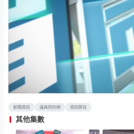
L
U
o
n
a
m
d
u
e
t
d
e
新聞資訊
議員同你傾
資訊節目
:
2
.
6
其他集數
6
%