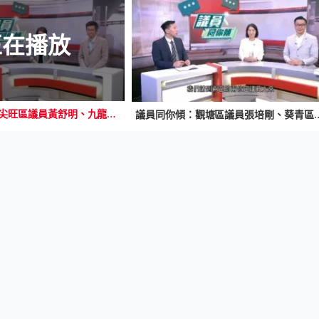
正在播放
議員同你傾：油尖旺區議員黃舒明、九龍城區議員林博
議員同你傾：觀塘區議員張培剛