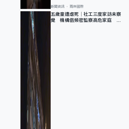
新聞資訊
兩岸國際
五歲童遭虐死｜社工三度家訪未察
覺 機構倡頻密監察高危家庭 管
浩鳴籲加強跨部門協作