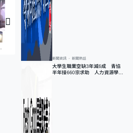
議員同你傾：西貢區議員方國珊、東區區議員林永晟
議員同你傾：李慧琼
、葵青區議員郭芙蓉
新聞資訊
新聞熱話
大學生職業空缺3年減6成 青協
半年接660宗求助 人力資源學
會：AI浪潮重整職位需求