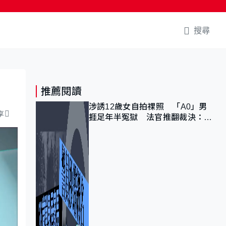
搜尋
推薦閱讀
涉誘12歲女自拍祼照 「A0」男
享
捱足年半冤獄 法官推翻裁決：抄
錯標點