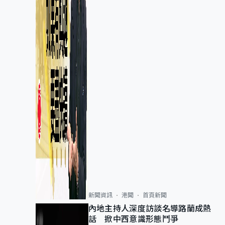
新聞資訊
港聞
首頁新聞
內地主持人深度訪談名導路蘭成熱
話 掀中西意識形態鬥爭