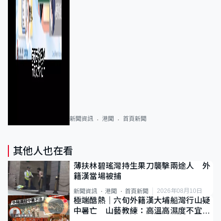
新聞資訊
港聞
首頁新聞
其他人也在看
薄扶林碧瑤灣持生果刀襲擊兩途人 外
籍漢當場被捕
2026年08月10日
新聞資訊
港聞
首頁新聞
極端酷熱｜六旬外籍漢大埔船灣行山疑
中暑亡 山藝教練：高溫高濕度不宜遠