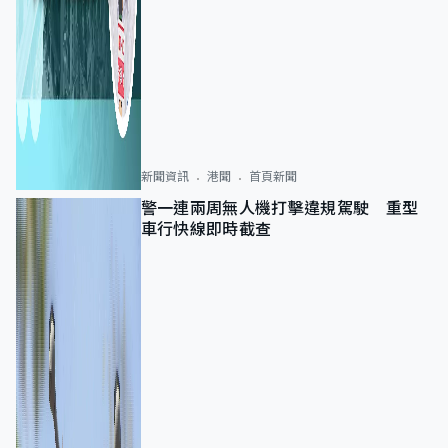
新聞資訊
港聞
首頁新聞
警一連兩周無人機打擊違規駕駛 重型
車行快線即時截查