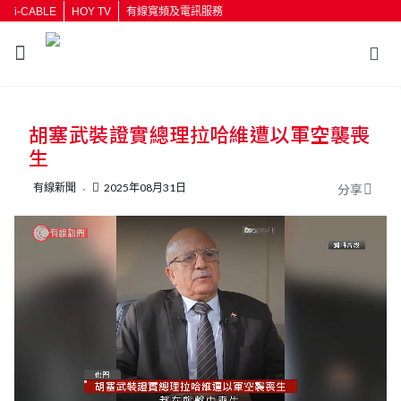
i-CABLE
HOY TV
有線寬頻及電訊服務
返回
胡塞武裝證實總理拉哈維遭以軍空襲喪
按輸入鍵開始搜尋
生
有線新聞
2025年08月31日
分享