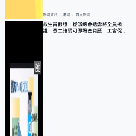
新聞資訊
港聞
首頁新聞
救生員假證｜拯溺總會透露將全員換
證 憑二維碼可即場查資歷 工會促加
強巡查