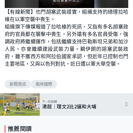
L
U
o
n
【有線新聞】也門胡塞武裝證實，組織支持的總理拉哈
a
m
d
u
維在以軍空襲中喪生。
e
t
d
e
:
組織旗下傳媒報道了拉哈維的死訊，又指有多名胡塞政
1
0
府的官員都在襲擊中喪生，另外還有多名官員受傷，強
0
.
調政府將繼續運作，包括繼續支持巴勒斯坦兄弟和加沙
0
0
人民，亦會繼續建設武裝力量。親伊朗的胡塞武裝政
%
府，雖不獲西方和阿拉伯國家承認，但近年已控制也門
主要地區，又與以色列對抗，近日遭以軍大舉空襲。
新聞資訊
兩岸國際
下一則新聞
港超｜理文2比2逼和大埔
推薦閱讀