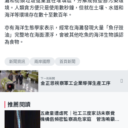
灘和街頭垃圾或棄置在堆填區，分解成微塑膠污染環
境。人類貪方便只是使用數秒鐘，但就在土壤、水道和
海洋等環境存在數十至數百年。
亦有海洋生態學家表示，經常在海灘發現大量「魚仔豉
油」完整地在海面漂浮，會被其他吃魚的海洋生物誤認
為食物。
新聞資訊
兩岸國際
首頁新聞
下一則新聞
金正恩視察軍工企業導彈生產工序
推薦閱讀
五歲童遭虐死｜社工三度家訪未察覺
機構倡頻密監察高危家庭 管浩鳴籲加
強跨部門協作