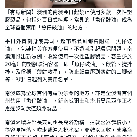
L
U
o
n
【有線新聞】澳洲的南澳今日起禁止使用多款一次性塑
a
m
d
u
膠製品，包括外賣日式料理，常見的「魚仔豉油」成為
e
t
d
e
:
全球首個禁用「魚仔豉油」的地方。
2
9
.
平日外賣刺身或壽司，超市或食肆都會附送「魚仔豉
4
1
油」，包裝精美亦方便使用，不過就引起環保問題。南
%
澳洲推出新法例，收緊使用一次性塑膠製品，容量少於
30毫升的塑膠豉油容器，即「魚仔豉油」、飲管、攪拌
棒，及俗稱「薄餅救星」，防止紙盒壓到薄餅的三腳架
等，9月1日起列入禁用名單。
南澳成為全球首個有這項禁令的地方，亦是全澳洲首個
州禁用「魚仔豉油」，新南威爾士和塔斯曼尼亞亦正考
慮逐步淘汰這類膠製品。
南澳洲環境部長兼副州長克洛斯稱，這款容器體積小，
很容易掉落、吹走或沖入排水渠，亦難以回收，成為海