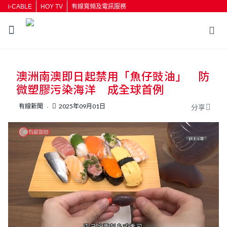
i-CABLE
HOY TV
有線寬頻及電訊服務
返回
澳洲南澳即日起禁用「魚仔豉油」 防
按輸入鍵開始搜尋
微塑膠污染海洋 成全球首例
有線新聞
2025年09月01日
分享