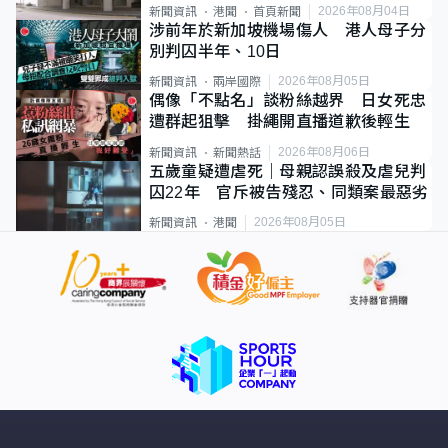
2026年08月04日
新聞資訊
港聞
首頁新聞
涉前年於新加坡機場傷人 港人母子分
別判囚半年、10日
2026年08月05日
新聞資訊
兩岸國際
偶像「不點名」談粉絲越界 日女死忠
遭群起狙擊 掛繩開直播道歉後輕生
2026年08月06日
新聞資訊
新聞熱話
五歲童疑遭虐死｜母親認誤殺及虐兒判
囚22年 官斥被告殘忍、同類案最惡劣
2026年08月05日
新聞資訊
港聞