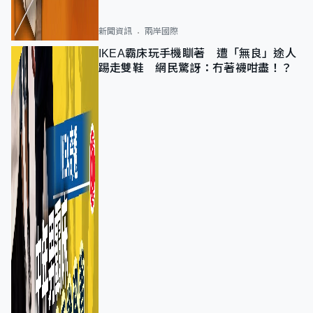
新聞資訊
兩岸國際
IKEA霸床玩手機瞓著 遭「無良」途人
踢走雙鞋 網民驚訝：冇著襪咁盡！？