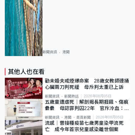
新聞資訊
港聞
其他人也在看
勸未婚夫戒煙爆命案 28歲女教師連捅
心臟兩刀判死緩 母斥判太重已上訴
2026年08月05日
新聞資訊
新聞熱話
五歲童遭虐死｜解剖揭長期捱餓、傷痕
纍纍 母認罪判囚22年 官斥冷血：同
類案最惡劣
2026年08月05日
新聞資訊
港聞
首頁新聞
流感｜曾接種疫苗七歲男童染甲流死
亡 成今年首宗兒童感染離世個案