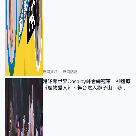
新聞資訊
新聞熱話
港隊奪世界Cosplay峰會總冠軍 神還原
《魔物獵人》、舞台融入獅子山 參賽
者：讓大家認識香港