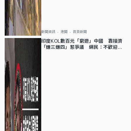
新聞資訊
港聞
首頁新聞
印度KOL數百元「窮遊」中國 靠接濟
「嫌三嫌四」惹爭議 網民：不歡迎劣
質旅客