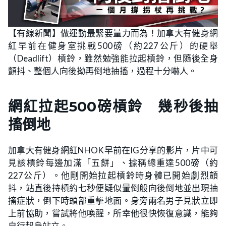
【有線新聞】做運動最緊要量力而為！加拿大有健身網
紅早前在健身室挑戰500磅（約227公斤）的硬舉
（Deadlift）槓鈴，雖然勉強能拉起槓鈴，但隨後全身
顫抖、整個人向後拗再倒地抽搐，過程十分嚇人。
網紅拉起500磅槓鈴 幾秒後抽
搐倒地
加拿大有健身網紅NHOK早前在IG分享的影片，片中可
見該槓鈴每邊加滿「五餅」、據稱總重達500磅（約
227公斤）。他剛開始拉起槓鈴時身體已開始劇烈顫
抖，站直後持槓約七秒便疑似暈倒般向後倒地並出現抽
搐症狀，倒下時頭部重擊地面。身旁兩名男子見狀立即
上前協助，嘗試將他喚醒，所幸他很快恢復意識，能夠
自行起身站立。