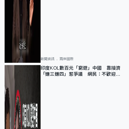
新聞資訊
兩岸國際
印度KOL數百元「窮遊」中國 靠接濟
「嫌三嫌四」惹爭議 網民：不歡迎劣
質旅客