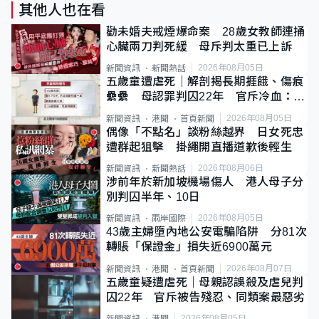
其他人也在看
勸未婚夫戒煙爆命案 28歲女教師連捅
心臟兩刀判死緩 母斥判太重已上訴
2026年08月05日
新聞資訊
新聞熱話
五歲童遭虐死｜解剖揭長期捱餓、傷痕
纍纍 母認罪判囚22年 官斥冷血：同
類案最惡劣
2026年08月05日
新聞資訊
港聞
首頁新聞
偶像「不點名」談粉絲越界 日女死忠
遭群起狙擊 掛繩開直播道歉後輕生
2026年08月06日
新聞資訊
新聞熱話
涉前年於新加坡機場傷人 港人母子分
別判囚半年、10日
2026年08月05日
新聞資訊
兩岸國際
43歲主婦墮內地公安電騙陷阱 分81次
轉賬「保證金」損失近6900萬元
2026年08月07日
新聞資訊
港聞
首頁新聞
五歲童疑遭虐死｜母親認誤殺及虐兒判
囚22年 官斥被告殘忍、同類案最惡劣
2026年08月05日
新聞資訊
港聞