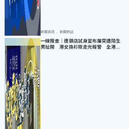
新聞資訊
新聞熱話
一線搜查｜連鎖店試身室布簾突遭陌生
男扯開 港女換衫險走光報警 全港分
店急換實體門