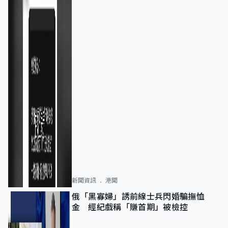
新聞資訊
港聞
俄「黑寡婦」誘前線士兵閃婚騙撫恤
金 經紀戲稱「賺首期」被檢控