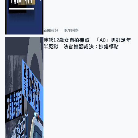
新聞資訊
兩岸國際
涉誘12歲女自拍祼照 「A0」男捱足年
半冤獄 法官推翻裁決：抄錯標點