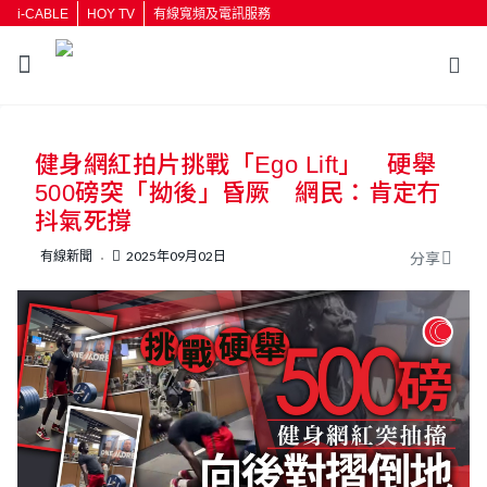
i-CABLE
HOY TV
有線寬頻及電訊服務
返回
健身網紅拍片挑戰「Ego Lift」 硬舉
按輸入鍵開始搜尋
500磅突「拗後」昏厥 網民：肯定冇
抖氣死撐
有線新聞
2025年09月02日
分享