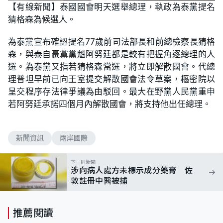
n
【有線新聞】泰國國會明天選舉總理，執政為泰黨提名
a
m
d
u
猜格森為候選人。
e
t
d
e
:
7
為泰黨宣布確認提名77歲前司法部長和前總檢察長猜格
1
.
森，與泰自豪黨黨魁阿努廷都是較有把握角逐總理的人
7
4
選。為泰黨又指若猜格森當選，將立即解散國會。代總
%
理普坦早前已向王室提交解散國會法令草案，樞密院以
呈交程序存法律爭議為由駁回。最大在野黨人民黨重申
若阿努廷承諾四個月內解散國會，將支持他出任總理。
新聞資訊
兩岸國際
下一則新聞
涉向病人處方未標示成分藥膏 佐
敦註冊中醫被捕
推薦閱讀