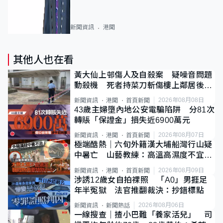
新聞資訊
港聞
其他人也在看
黃大仙上邨傷人及自殺案 疑噪音問題
動殺機 死者持菜刀斬傷樓上鄰居後墮
斃
2026年08月08日
新聞資訊
港聞
首頁新聞
43歲主婦墮內地公安電騙陷阱 分81次
轉賬「保證金」損失近6900萬元
2026年08月07日
新聞資訊
港聞
首頁新聞
極端酷熱｜六旬外籍漢大埔船灣行山疑
中暑亡 山藝教練：高溫高濕度不宜遠
足
2026年08月09日
新聞資訊
港聞
首頁新聞
涉誘12歲女自拍祼照 「A0」男捱足
年半冤獄 法官推翻裁決：抄錯標點
2026年08月06日
新聞資訊
新聞熱話
一線搜查｜揸小巴難「養家活兒」 司