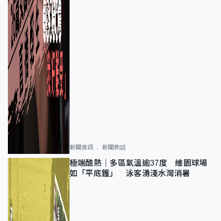
新聞資訊
新聞熱話
極端酷熱｜多區氣溫逾37度 維園球場
如「平底鑊」 泳客湧淺水灣消暑