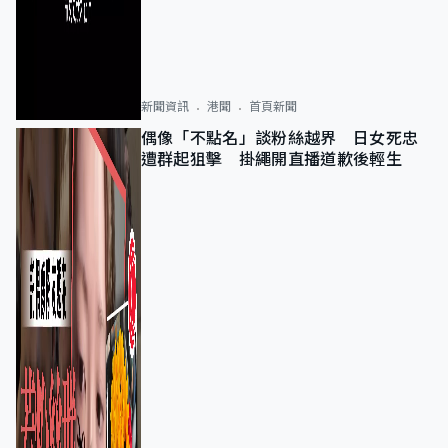
新聞資訊
港聞
首頁新聞
偶像「不點名」談粉絲越界 日女死忠
遭群起狙擊 掛繩開直播道歉後輕生