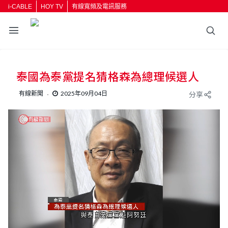
i-CABLE
HOY TV
有線寬頻及電訊服務
泰國為泰黨提名猜格森為總理候選人
有線新聞
2025年09月04日
分享
L
U
o