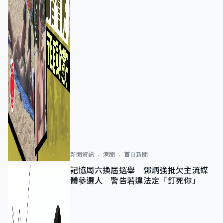
新聞資訊
港聞
首頁新聞
記協周六換屆選舉 鄧炳強批欠主流媒
體參選人 警告若違法定「釘死你」