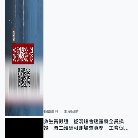
新聞資訊
兩岸國際
救生員假證｜拯溺總會透露將全員換
證 憑二維碼可即場查資歷 工會促加
強巡查