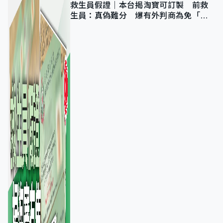
救生員假證｜本台揭淘寶可訂製 前救
生員：真偽難分 爆有外判商為免「封
池」沒做足檢查