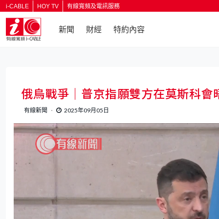
i-CABLE
HOY TV
有線寬頻及電訊服務
新聞
財經
特約內容
返回
俄烏戰爭｜普京指願雙方在莫斯科會
有線新聞
2025年09月05日