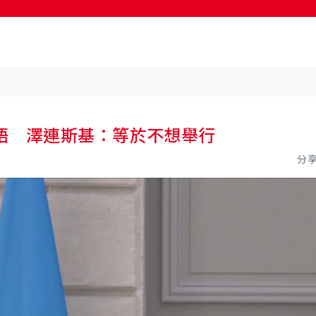
按輸入鍵開始搜尋
晤 澤連斯基：等於不想舉行
分