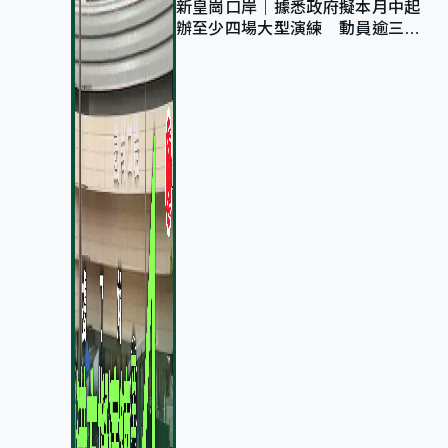
新皇崗口岸｜據悉政府擬本月中起
辦至少四場大型演練 動員逾三萬
公務員人次測試