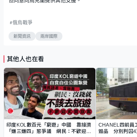
但同意向烏克蘭提供其他支援。
俄烏戰爭
新聞資訊
兩岸國際
其他人也在看
印度KOL數百元「窮遊」中國 靠接濟
CHANEL四前員
「嫌三嫌四」惹爭議 網民：不歡迎劣
毀品 分別判囚4