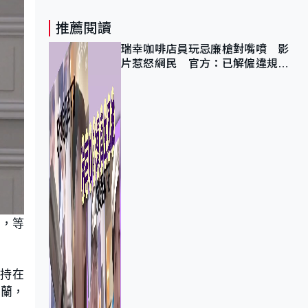
推薦閱讀
瑞幸咖啡店員玩忌廉槍對嘴噴 影
片惹怒網民 官方：已解僱違規員
工
晤，等
支持在
克蘭，