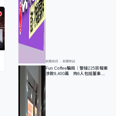
新聞資訊
新聞熱話
Fun Coffee騙局｜警接225宗報案
涉款9,400萬 拘6人包括董事股
東 最高金額一宗涉近千萬