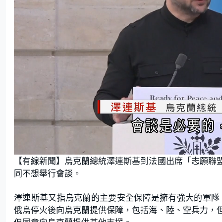
L
U
o
n
【有線新聞】烏克蘭總統澤連斯基到法國出席「志願聯
a
m
d
u
e
t
同不想舉行會談。
d
e
:
3
9
.
澤連斯基又指烏克蘭的主要安全保障是擁有強大的軍隊
4
7
俄烏停火後向烏克蘭提供保障，包括海、陸、空兵力，
%