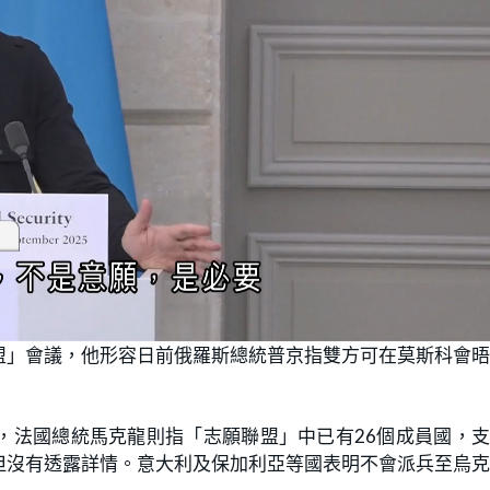
盟」會議，他形容日前俄羅斯總統普京指雙方可在莫斯科會
，法國總統馬克龍則指「志願聯盟」中已有26個成員國，
但沒有透露詳情。意大利及保加利亞等國表明不會派兵至烏