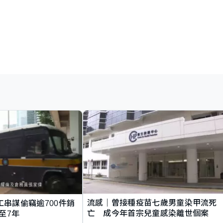
流感｜曾接種疫苗七歲男童染甲流死
工串謀偷竊逾700件銷
亡 成今年首宗兒童感染離世個案
至7年