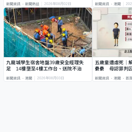
質旅客
2026年08月02日
20
新聞資訊
新聞熱話
新聞資訊
港聞
九龍城學生宿舍地盤39歲安全經理失
五歲童遭虐死｜
足 14樓墮至4樓工作台、送院不治
纍纍 母認罪判囚
類案最惡劣
2026年08月03日
新聞資訊
港聞
新聞資訊
港聞
首