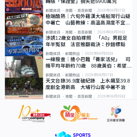
轉賬「保證金」損失近6900萬元
2026年08月07日
新聞資訊
港聞
首頁新聞
極端酷熱｜六旬外籍漢大埔船灣行山疑
中暑亡 山藝教練：高溫高濕度不宜遠
足
2026年08月09日
新聞資訊
港聞
首頁新聞
涉誘12歲女自拍祼照 「A0」男捱足
年半冤獄 法官推翻裁決：抄錯標點
2026年08月06日
新聞資訊
新聞熱話
一線搜查｜揸小巴難「養家活兒」 司
機平均年齡約70歲 88歲黃伯：希望一
直揸落去
2026年08月07日
新聞資訊
新聞熱話
天文台錄36.9度破紀錄 上水飆至39.8
度創全港新高 大埔行山客中暑不治
2026年08月09日
新聞資訊
港聞
首頁新聞