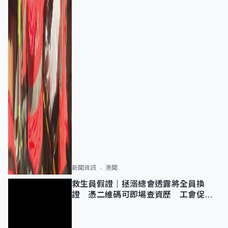
新聞資訊
港聞
救生員假證｜拯溺總會透露將全員換
證 憑二維碼可即場查資歷 工會促加
強巡查