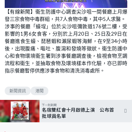
【有線新聞】衞生防護中心調查尖沙咀一間餐廳上月爆
發三宗食物中毒群組，共7人食物中毒，其中5人求醫。
涉事的餐廳「蠔埕」位於尖沙咀彌敦道176號二樓，受
影響的1男6女食客，分別於上月20日、25日及29日在
餐廳進食生蠔、琵琶蝦和瀨尿蝦等海鮮，在9至34小時
後，出現腹痛、嘔吐、腹瀉和發燒等徵狀。衞生防護中
心和食物環境衞生署到涉事餐廳調查後，檢視食物烹調
流程和衞生，並抽取食物及環境樣本作化驗，亦已即時
指示餐廳暫停供應涉事食物和清洗消毒處所。
新聞資訊
港聞
下一則新聞
名宿雙紅會十月啟德上演 公布首
批球員名單