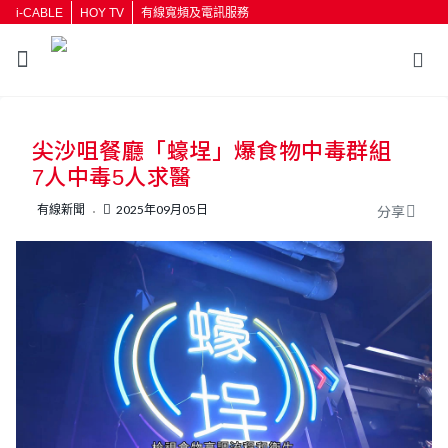
i-CABLE
HOY TV
有線寬頻及電訊服務
返回
尖沙咀餐廳「蠔埕」爆食物中毒群組
按輸入鍵開始搜尋
7人中毒5人求醫
有線新聞
2025年09月05日
分享