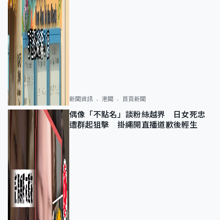
新聞資訊
港聞
首頁新聞
偶像「不點名」談粉絲越界 日女死忠
遭群起狙擊 掛繩開直播道歉後輕生