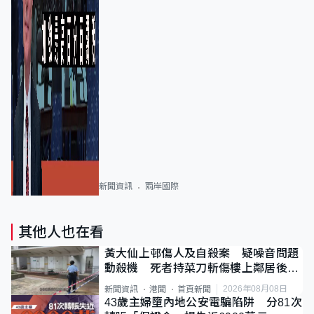
新聞資訊
兩岸國際
其他人也在看
黃大仙上邨傷人及自殺案 疑噪音問題
動殺機 死者持菜刀斬傷樓上鄰居後墮
斃
2026年08月08日
新聞資訊
港聞
首頁新聞
43歲主婦墮內地公安電騙陷阱 分81次