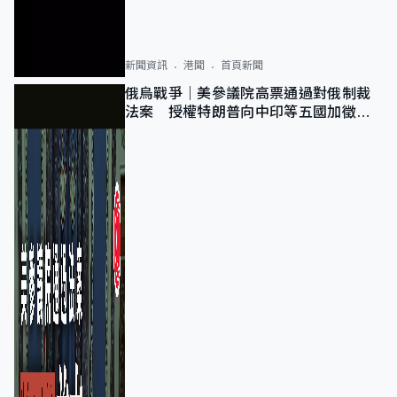
新聞資訊
港聞
首頁新聞
俄烏戰爭｜美參議院高票通過對俄制裁
法案 授權特朗普向中印等五國加徵
100%關稅