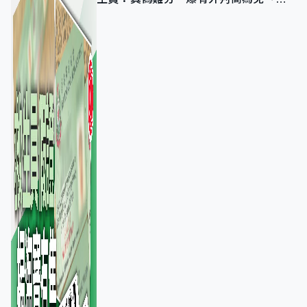
池」沒做足檢查