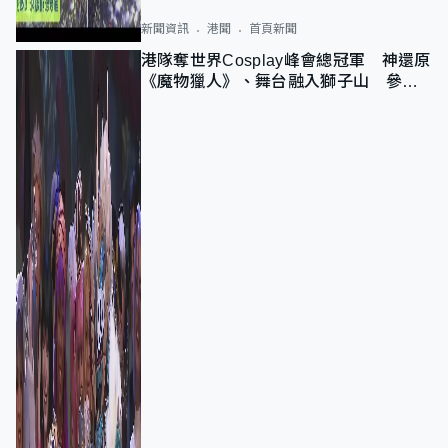
新聞資訊
港聞
首頁新聞
港隊奪世界Cosplay峰會總冠軍 神還原
《魔物獵人》、舞台融入獅子山 參賽
者：讓大家認識香港