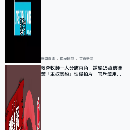
新聞資訊
兩岸國際
首頁新聞
教會牧師一人分飾兩角 誘騙15歲信徒
簽「主奴契約」性侵拍片 官斥濫用教
友信任、二審判囚9年