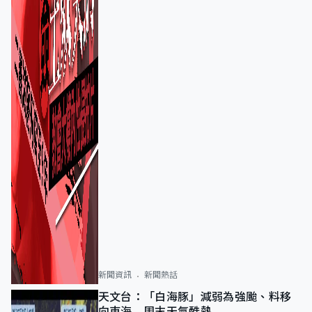
新聞資訊
新聞熱話
天文台：「白海豚」減弱為強颱、料移
向東海 周末天氣酷熱