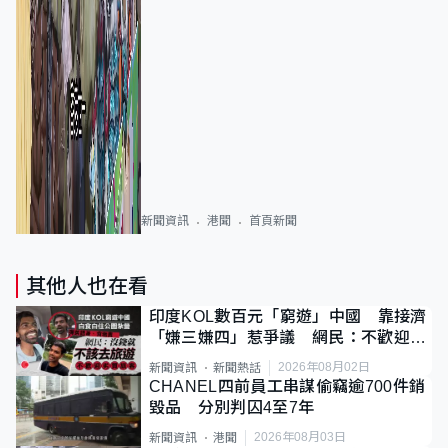
新聞資訊
港聞
首頁新聞
其他人也在看
印度KOL數百元「窮遊」中國 靠接濟
「嫌三嫌四」惹爭議 網民：不歡迎劣
質旅客
2026年08月02日
新聞資訊
新聞熱話
CHANEL四前員工串謀偷竊逾700件銷
毀品 分別判囚4至7年
2026年08月03日
新聞資訊
港聞