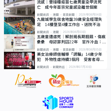
流感｜曾接種疫苗七歲男童染甲流死
亡 成今年首宗兒童感染離世個案
2026年08月04日
新聞資訊
港聞
首頁新聞
九龍城學生宿舍地盤39歲安全經理失
足 14樓墮至4樓工作台、送院不治
2026年08月03日
新聞資訊
港聞
五歲童遭虐死｜解剖揭長期捱餓、傷痕
纍纍 母認罪判囚22年 官斥冷血：同
類案最惡劣
2026年08月05日
新聞資訊
港聞
首頁新聞
美女治療師借輔導「誘騙」14歲少年
犯 外物性虐持續3個月 受害者母：
要保護其他人
2026年07月30日
新聞資訊
新聞熱話