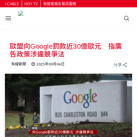
i-CABLE
HOY TV
有線寬頻及電訊服務
返回
歐盟向Google罰款近30億歐元 指廣
按輸入鍵開始搜尋
告政策涉違競爭法
有線新聞
2025年09月06日
分享