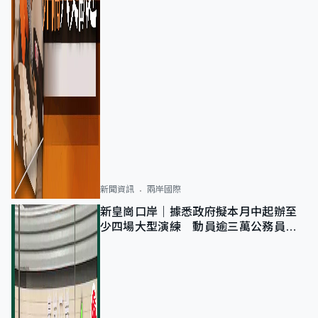
新聞資訊
兩岸國際
新皇崗口岸｜據悉政府擬本月中起辦至
少四場大型演練 動員逾三萬公務員人
次測試