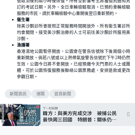
號取消後約兩小時後恢復。所有受影響考生將獲個別通知另
訂的考試日期。另外，全日車輛檢驗取消。已預約車輛檢驗
服務的市民，請於車輛檢驗中心重開後翌日重新預約。
衞生署
除美沙酮診所會按照正常服務時間開放外，所有衞生署診所
均會關閉。接受美沙酮治療的人士可前往美沙酮診所服用美
沙酮。
漁護署
香港濕地公園暫停開放，公園會在警告信號除下後兩個小時
重新開放。倘若八號或以上熱帶氣旋警告信號於下午2時仍然
生效，公園今日將不會開放。已經預繳今天門票的人士或團
體，可於公園恢復服務後聯絡公園票務處，安排退款或更改
參觀日期。
新聞資訊
港聞
首頁新聞
下一則新聞
韓方：與美方完成交涉 被捕公民
最快周三回國 特朗普：關係仍然
良好