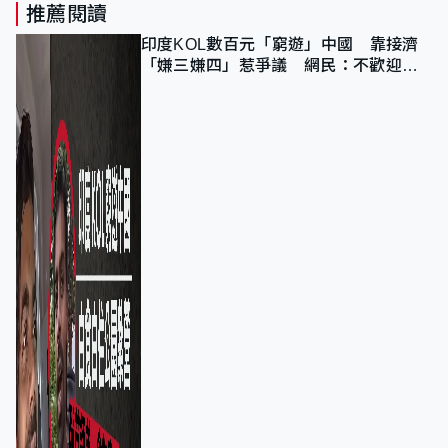
推薦閱讀
印度KOL數百元「窮遊」中國 靠接濟
「嫌三嫌四」惹爭議 網民：不歡迎劣
質旅客