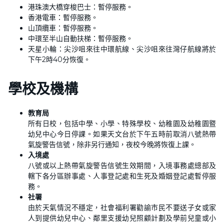
港珠澳大橋穿梭巴士：暫停服務。
香港電車：暫停服務。
山頂纜車：暫停服務。
中環至半山自動扶梯：暫停服務。
天星小輪：尖沙咀來往中環航線、尖沙咀來往灣仔航線將於
下午2時40分恢復。
學校及機構
教育局
所有日校，包括中學、小學、特殊學校、幼稚園及幼稚園暨
幼兒中心今日停課。如果天文台於下午五時前取消八號熱帶
氣旋警告信號，除非另行通知，夜校今晚將恢復上課。
入境處
八號或以上熱帶氣旋警告信號生效期間，入境事務處總部及
轄下各分區辦事處、人事登記處和生死及婚姻登記處暫停服
務。
社署
由於天氣情況不穩定，社會福利署勸諭市民不要送子女或家
人到提供幼兒中心、鄰里支援幼兒照顧計劃及學前兒童或小