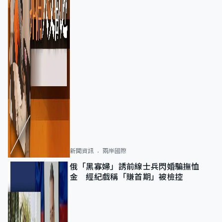
新聞資訊
兩岸國際
俄「黑寡婦」誘前線士兵閃婚騙撫恤
金 經紀戲稱「賺首期」被檢控