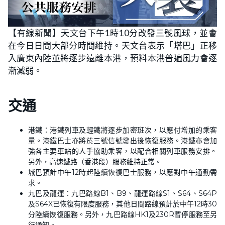
【有線新聞】天文台下午1時10分改發三號風球，並會
在今日日間大部分時間維持。
天文台表示「塔巴」正移
入廣東內陸並將逐步遠離本港，預料本港普遍風力會逐
漸減弱。
交通
港鐵：港鐵列車及輕鐵將逐步加密班次，以應付增加的乘客
量。港鐵巴士亦將於三號信號發出後恢復服務。港鐵亦會加
強各主要車站的人手協助乘客，以配合相關列車服務安排。
另外，高速鐵路（香港段）服務維持正常。
城巴預計中午12時起陸續恢復巴士服務，以應對中午通勤需
求。
九巴及龍運：九巴路線B1、B9、龍運路線S1、S64、S64P
及S64X已恢復有限度服務，其他日間路線預計於中午12時30
分陸續恢復服務。另外，九巴路線HK1及230R暫停服務至另