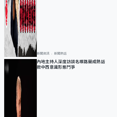
新聞資訊
新聞熱話
內地主持人深度訪談名導路蘭成熱話
掀中西意識形態鬥爭