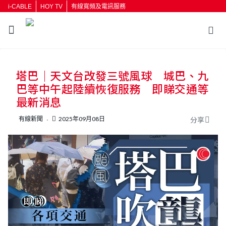
i-CABLE
HOY TV
有線寬頻及電訊服務
返回
塔巴｜天文台改發三號風球 城巴、九
按輸入鍵開始搜尋
巴等中午起陸續恢復服務 即睇交通等
最新消息
有線新聞
2025年09月08日
分享