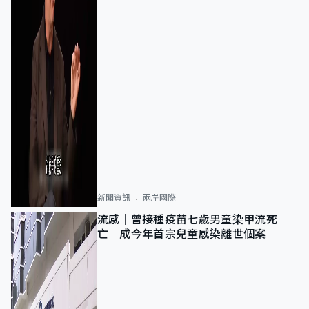
新聞資訊
兩岸國際
流感｜曾接種疫苗七歲男童染甲流死
亡 成今年首宗兒童感染離世個案