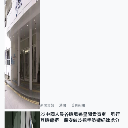
新聞資訊
港聞
首頁新聞
22中國人曼谷機場追星闖貴賓室 強行
登機遭拒 保安做歧視手勢遭紀律處分