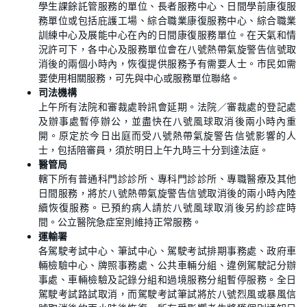
學生課餘託管服務的單位、長者服務中心、日間學前康復服
務單位或包括庇護工場、綜合職業康復服務中心、綜合職業
訓練中心及展能中心在內的日間康復服務單位。在天氣和情
況許可下，各中心及服務單位會在八號熱帶氣旋警告信號取
消後的兩個小時內，恢復提供服務予有需要人士。市民如需
要使用相關服務，可先與中心或服務單位聯絡。
司法機構
上午所有法院和審裁處聆訊會延期。法院／審裁處的登記處
及辦事處暫停辦公，並盡快在八號風球取消後兩小時內重
開。原定於今日出庭而受八號熱帶氣旋警告信號影響的人
士，包括陪審員，須於明日上午九時三十分到達法庭。
醫管局
轄下所有普通科門診診所、專科門診診所、專職醫療及其他
日間服務，將於八號熱帶氣旋警告信號取消後的兩小時內陸
續恢復服務。已預約病人請於八號風球取消後另約診症時
間。公立醫院急症室則維持正常服務。
運輸署
各駕駛考試中心、筆試中心、駕駛考試排期事務處、政府車
輛檢驗中心、牌照事務處、公共車輛分組、違例駕駛記分辦
事處、車輛檢驗及記錄分組和過境服務分組暫停服務。全日
駕駛考試路試取消，而駕駛考試筆試將於八號烈風或暴風信