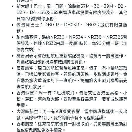
行通知。
新大嶼山巴士：周一日間，除路線37M、38、39M、B2、
B2P、B4、B6及B6S由頭班車起提供有限度服務外，其他
日間路線將暫停服務。
愉景灣巴士：DB01R、DB03R、DB02R提供有限度服
務。
珀麗灣客運：路線NR330、NR334、NR338、NR338S暫
停服務。路線NR332由周一凌晨1時起，每90分鐘一班（加
停青衣站）。
機管局表示會啟動航班重新編配機制，協調周一航班運作，
呼籲旅客出發到機場前確認航班資訊。
國泰航空：周日的航班暫時維持正常，但周一有小量航班取
消，已通知受影響旅客，若果航班須進一步取消或延誤，會
自動為旅客重新預訂下一班航班，提醒旅客出發到機場前先
查看航班狀況。
香港快運：周一有10班機取消，包括來往香港至高松、小
松、芽莊、河內及大邱，受影響乘客最遲周一要完成改期等
手續。
大灣區航空：周一有9班機受影響，當中兩班機延後一天出
發，其餘來往台北、曼谷等航班有不同程度延誤。
香港航空：往來南京航班有一對機取消，受影響航班重新訂
位或更改航點免收手續費。