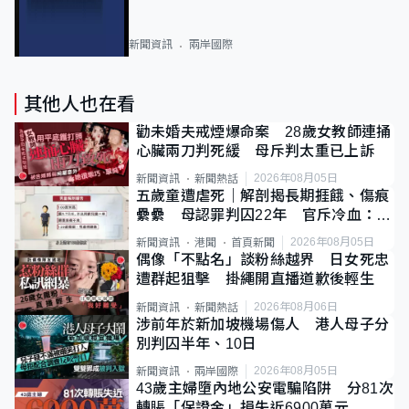
新聞資訊
兩岸國際
其他人也在看
勸未婚夫戒煙爆命案 28歲女教師連捅
心臟兩刀判死緩 母斥判太重已上訴
2026年08月05日
新聞資訊
新聞熱話
五歲童遭虐死｜解剖揭長期捱餓、傷痕
纍纍 母認罪判囚22年 官斥冷血：同
類案最惡劣
2026年08月05日
新聞資訊
港聞
首頁新聞
偶像「不點名」談粉絲越界 日女死忠
遭群起狙擊 掛繩開直播道歉後輕生
2026年08月06日
新聞資訊
新聞熱話
涉前年於新加坡機場傷人 港人母子分
別判囚半年、10日
2026年08月05日
新聞資訊
兩岸國際
43歲主婦墮內地公安電騙陷阱 分81次
轉賬「保證金」損失近6900萬元