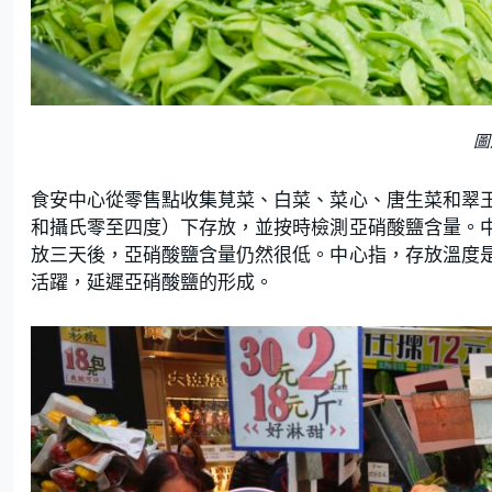
圖
食安中心從零售點收集莧菜、白菜、菜心、唐生菜和翠
和攝氏零至四度）下存放，並按時檢測亞硝酸鹽含量。
放三天後，亞硝酸鹽含量仍然很低。中心指，存放溫度
活躍，延遲亞硝酸鹽的形成。