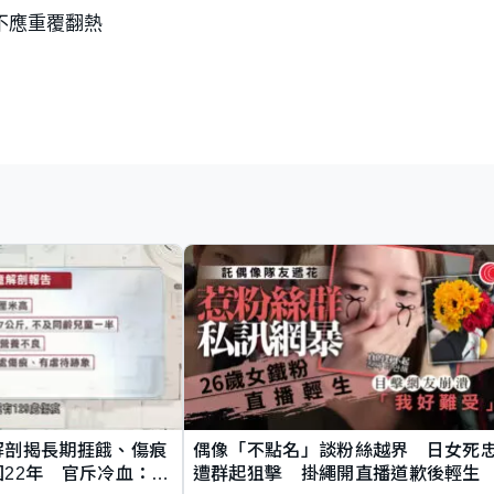
不應重覆翻熱
解剖揭長期捱餓、傷痕
偶像「不點名」談粉絲越界 日女死
22年 官斥冷血：同
遭群起狙擊 掛繩開直播道歉後輕生