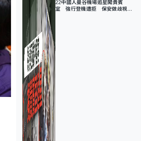
22中國人曼谷機場追星闖貴賓
室 強行登機遭拒 保安做歧視手
勢遭紀律處分