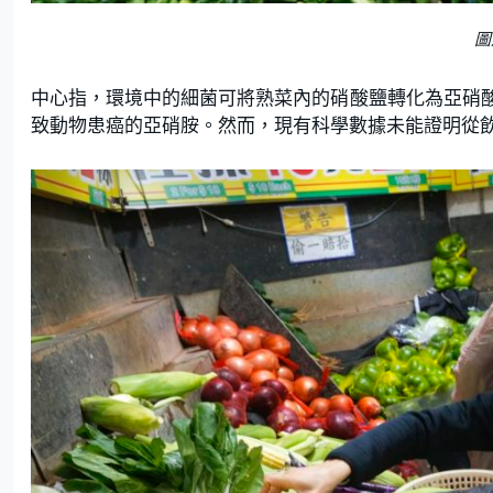
圖
中心指，環境中的細菌可將熟菜內的硝酸鹽轉化為亞硝
致動物患癌的亞硝胺。然而，現有科學數據未能證明從