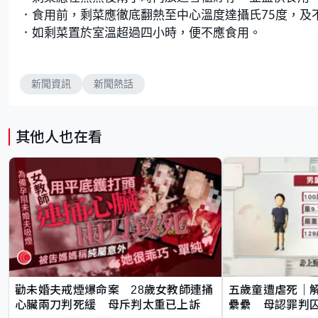
．食用前，剩菜應徹底翻熱至中心溫度達攝氏75度，及
．如剩菜置於室溫超過四小時，便不應食用。
新聞資訊
新聞熱話
其他人也在看
勸未婚夫戒煙爆命案 28歲女教師連捅
五歲童遭虐死｜
心臟兩刀判死緩 母斥判太重已上訴
纍纍 母認罪判囚