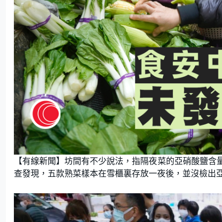
【有線新聞】坊間有不少說法，指隔夜菜的亞硝酸鹽含
查發現，五款熟菜樣本在雪櫃裏存放一夜後，並沒檢出