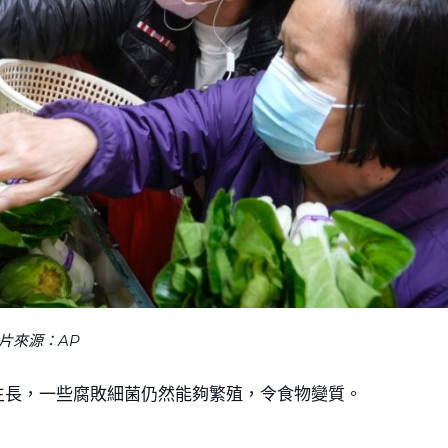
片來源：AP
生長，一些腐敗細菌仍然能夠繁殖，令食物變質。