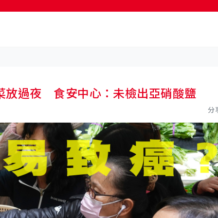
按輸入鍵開始搜尋
菜放過夜 食安中心：未檢出亞硝酸鹽
分