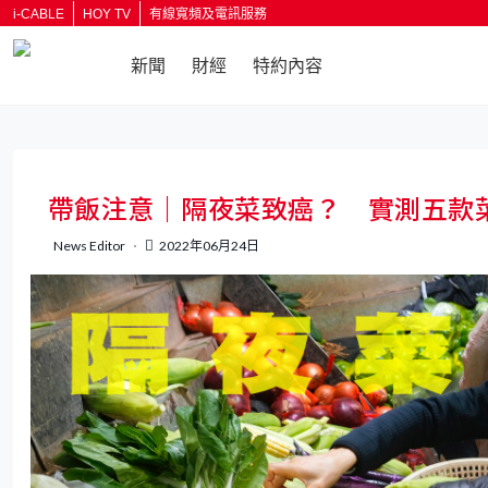
i-CABLE
HOY TV
有線寬頻及電訊服務
新聞
財經
特約內容
返回
帶飯注意｜隔夜菜致癌？ 實測五款
News Editor
2022年06月24日