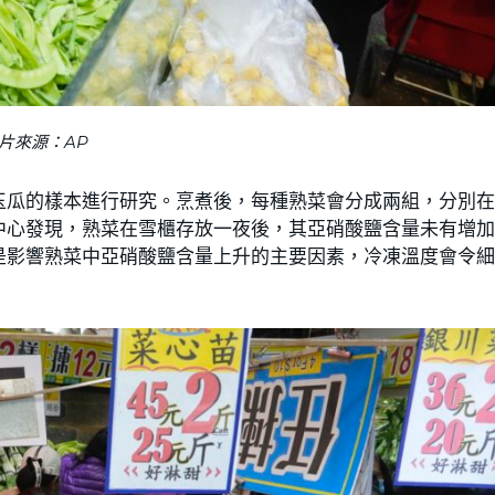
片來源：AP
玉瓜的樣本進行研究。烹煮後，每種熟菜會分成兩組，分別
中心發現，熟菜在雪櫃存放一夜後，其亞硝酸鹽含量未有增
是影響熟菜中亞硝酸鹽含量上升的主要因素，冷凍溫度會令