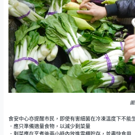
圖
食安中心亦提醒市民，即使有害細菌在冷凍溫度下不能
．應只準備適量食物，以減少剩菜量
．剩菜應在烹煮後兩小時內放進雪櫃貯存，並盡快食用