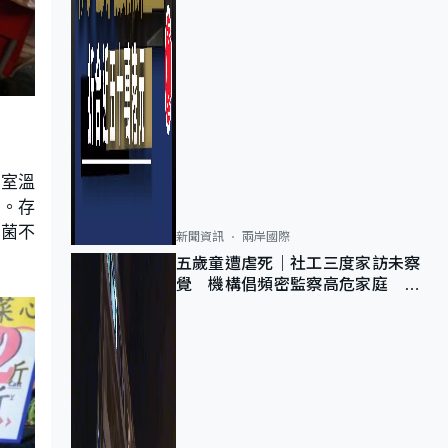
在室溫
加。存
細菌不
新聞資訊
兩岸國際
五歲童遭虐死｜社工三度家訪未察
覺 機構倡頻密監察高危家庭 管
浩鳴籲加強跨部門協作