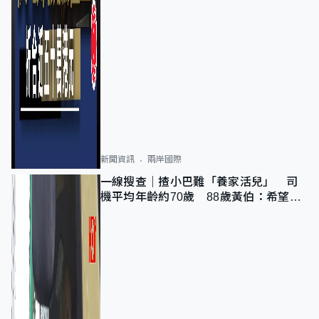
新聞資訊
兩岸國際
一線搜查｜揸小巴難「養家活兒」 司
機平均年齡約70歲 88歲黃伯：希望一
直揸落去