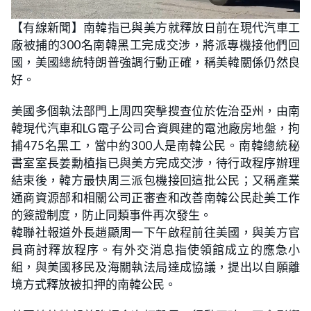
L
U
o
n
【有線新聞】南韓指已與美方就釋放日前在現代汽車工
a
m
d
u
廠被捕的300名南韓黑工完成交涉，將派專機接他們回
e
t
d
e
:
國，美國總統特朗普強調行動正確，稱美韓關係仍然良
2
1
好。
.
2
8
美國多個執法部門上周四突擊搜查位於佐治亞州，由南
%
韓現代汽車和LG電子公司合資興建的電池廠房地盤，拘
捕475名黑工，當中約300人是南韓公民。南韓總統秘
書室室長姜勳植指已與美方完成交涉，待行政程序辦理
結束後，韓方最快周三派包機接回這批公民；又稱產業
通商資源部和相關公司正審查和改善南韓公民赴美工作
的簽證制度，防止同類事件再次發生。
韓聯社報道外長趙顯周一下午啟程前往美國，與美方官
員商討釋放程序。有外交消息指使領館成立的應急小
組，與美國移民及海關執法局達成協議，提出以自願離
境方式釋放被扣押的南韓公民。