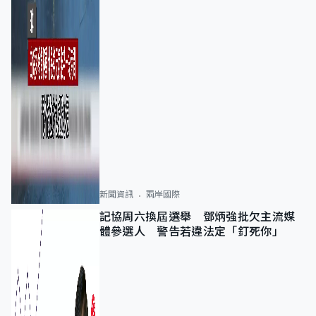
新聞資訊
兩岸國際
記協周六換屆選舉 鄧炳強批欠主流媒
體參選人 警告若違法定「釘死你」