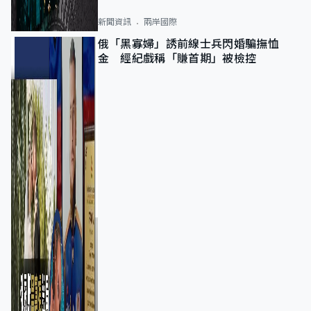
新聞資訊
兩岸國際
俄「黑寡婦」誘前線士兵閃婚騙撫恤
金 經紀戲稱「賺首期」被檢控