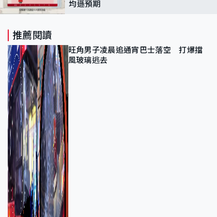
均遜預期
推薦閱讀
旺角男子凌晨追通宵巴士落空 打爆擋
風玻璃逃去