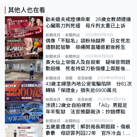
其他人也在看
勸未婚夫戒煙爆命案 28歲女教師連捅
心臟兩刀判死緩 母斥判太重已上訴
2026年08月05日
新聞資訊
新聞熱話
偶像「不點名」談粉絲越界 日女死忠
遭群起狙擊 掛繩開直播道歉後輕生
2026年08月06日
新聞資訊
新聞熱話
黃大仙上邨傷人及自殺案 疑噪音問題
動殺機 死者持菜刀斬傷樓上鄰居後墮
斃
2026年08月08日
新聞資訊
港聞
首頁新聞
43歲主婦墮內地公安電騙陷阱 分81次
轉賬「保證金」損失近6900萬元
2026年08月07日
新聞資訊
港聞
首頁新聞
涉誘12歲女自拍祼照 「A0」男捱足
年半冤獄 法官推翻裁決：抄錯標點
2026年08月06日
新聞資訊
新聞熱話
五歲童遭虐死｜解剖揭長期捱餓、傷痕
纍纍 母認罪判囚22年 官斥冷血：同