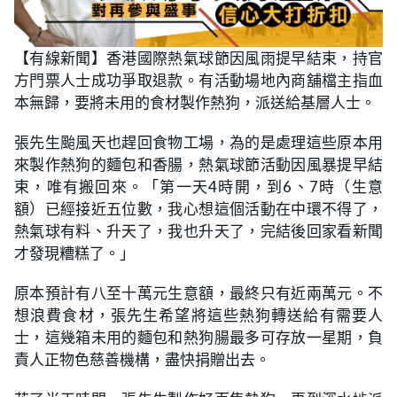
【有線新聞】香港國際熱氣球節因風雨提早結束，持官
方門票人士成功爭取退款。有活動場地內商舖檔主指血
本無歸，要將未用的食材製作熱狗，派送給基層人士。
張先生颱風天也趕回食物工場，為的是處理這些原本用
來製作熱狗的麵包和香腸，熱氣球節活動因風暴提早結
束，唯有搬回來。「第一天4時開，到6、7時（生意
額）已經接近五位數，我心想這個活動在中環不得了，
熱氣球有料、升天了，我也升天了，完結後回家看新聞
才發現糟糕了。」
原本預計有八至十萬元生意額，最終只有近兩萬元。不
想浪費食材，張先生希望將這些熱狗轉送給有需要人
士，這幾箱未用的麵包和熱狗腸最多可存放一星期，負
責人正物色慈善機構，盡快捐贈出去。