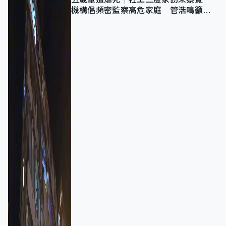
機構倡頻密監察高危家庭 管浩鳴籲加
強跨部門協作