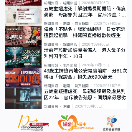
2026年08月05日
新聞資訊
新聞熱話
五歲童遭虐死｜解剖揭長期捱餓、傷痕
纍纍 母認罪判囚22年 官斥冷血：同
類案最惡劣
2026年08月05日
新聞資訊
港聞
首頁新聞
偶像「不點名」談粉絲越界 日女死忠
遭群起狙擊 掛繩開直播道歉後輕生
2026年08月06日
新聞資訊
新聞熱話
涉前年於新加坡機場傷人 港人母子分
別判囚半年、10日
2026年08月05日
新聞資訊
兩岸國際
43歲主婦墮內地公安電騙陷阱 分81次
轉賬「保證金」損失近6900萬元
2026年08月07日
新聞資訊
港聞
首頁新聞
五歲童疑遭虐死｜母親認誤殺及虐兒判
囚22年 官斥被告殘忍、同類案最惡劣
2026年08月05日
新聞資訊
港聞