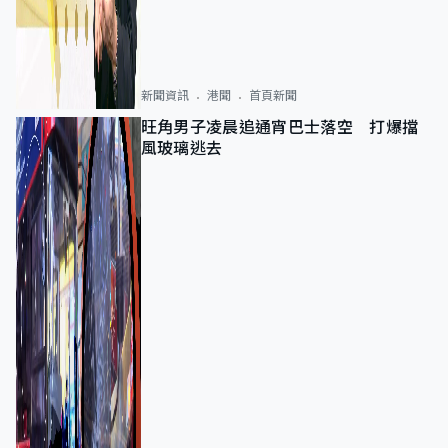
新聞資訊
港聞
首頁新聞
旺角男子凌晨追通宵巴士落空 打爆擋
風玻璃逃去