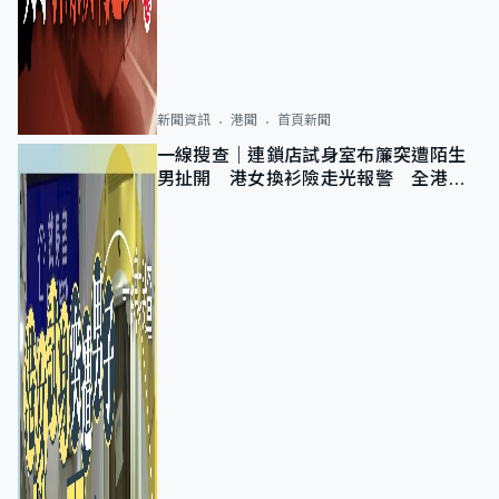
新聞資訊
港聞
首頁新聞
一線搜查｜連鎖店試身室布簾突遭陌生
男扯開 港女換衫險走光報警 全港分
店急換實體門