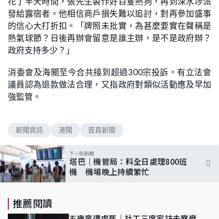
花了半天時間，張先生製作好百隻熱狗，再到深水埗派
發給露宿者。他相信商戶損失難以追討，對再參加盛事
的信心大打折扣。「牌照未批實，為甚麼要實在聲稱是
熱氣球節？日後再辦會留意是誰主辦，是不是政府辦？
政府支持多少？」
消委會及海關至今合共接到超過300宗投訴。有立法會
議員認為退款做法合理，又指政府對類似活動應及早加
強監管。
新聞資訊
港聞
首頁新聞
下一則新聞
塔巴｜機管局：料全日處理800班
機 機場晚上持續繁忙
推薦閱讀
五歲童遭虐死｜社工三度家訪未察覺