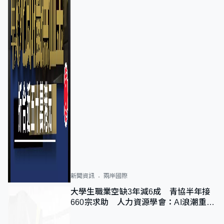
新聞資訊
兩岸國際
大學生職業空缺3年減6成 青協半年接
660宗求助 人力資源學會：AI浪潮重整
職位需求