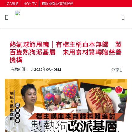
i-CABLE
HOY TV
有線寬頻及電訊服務
返回
熱氣球節甩轆｜有檔主稱血本無歸 製
按輸入鍵開始搜尋
百隻熱狗派基層 未用食材冀轉贈慈善
機構
有線新聞
2025年09月08日
分享