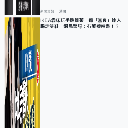
新聞資訊
港聞
IKEA霸床玩手機瞓著 遭「無良」途人
踢走雙鞋 網民驚訝：冇著襪咁盡！？