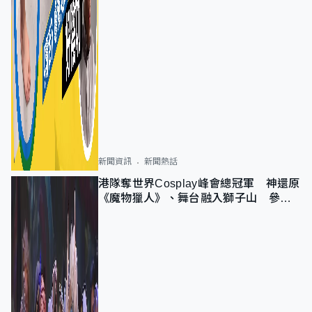
新聞資訊
新聞熱話
港隊奪世界Cosplay峰會總冠軍 神還原
《魔物獵人》、舞台融入獅子山 參賽
者：讓大家認識香港