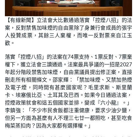
L
U
o
n
【有線新聞】立法會大比數通過落實「控煙八招」的法
a
m
d
u
案，反對禁售加味煙的自由黨除了身兼行會成員的張宇
e
t
d
e
:
人投贊成票，其餘三人棄權，而唯一反對票來自江玉
1
6
歡。
.
3
0
落實「控煙八招」的法案在74票支持、1票反對、7票棄
%
權下，獲立法會三讀通過。法案最具爭議的一招是2027
年起分階段禁售加味煙，自由黨議員提出修正案，直接
刪走所有相關條文。邵家輝：「禁加味煙、又禁加熱煙
及電子煙，同時間有甚麼國家呢？毛里求斯、斯里蘭
卡、埃塞俄比亞、土耳其及巴西。如果今日通過法案，
控煙政策就會和這五個國家並排，變成『六小龍』。」
李鎮強：「不少市民食飯都注重健康，要求少油少鹽，
但另一方面為甚麼有人不理三七廿一都照吃，甚至吃食
梅菜蒸扣肉？因為大家都有選擇權。」