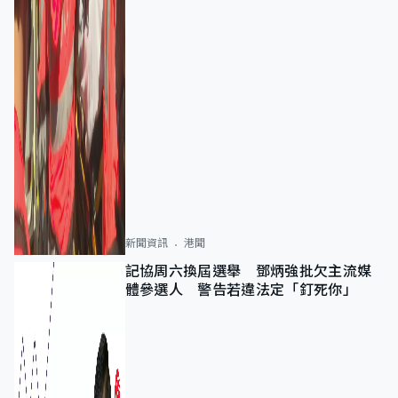
新聞資訊
港聞
記協周六換屆選舉 鄧炳強批欠主流媒
體參選人 警告若違法定「釘死你」