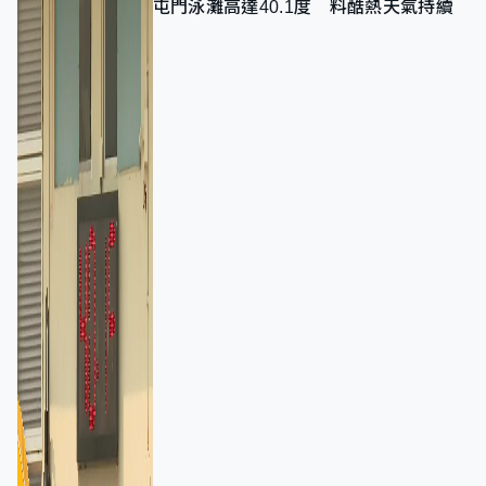
屯門泳灘高達40.1度 料酷熱天氣持續