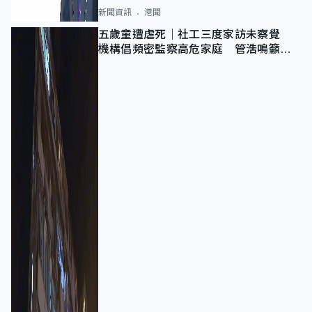
新聞資訊
港聞
五歲童遭虐死｜社工三度家訪未察覺
機構倡頻密監察高危家庭 管浩鳴籲加
強跨部門協作