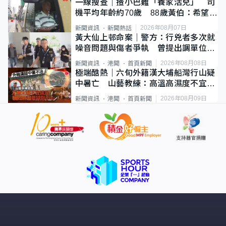
一線搜查｜揸小巴難「養家活兒」 司
機平均年齡約70歲 88歲黃伯：希望一
直揸落去
2026年08月07日
新聞資訊
新聞熱話
黃大仙上邨命案｜警方：行兇者多次就
噪音問題與傷者爭執 曾提出調單位已
獲批
2026年08月08日
新聞資訊
港聞
首頁新聞
極端酷熱｜六旬外籍漢大埔船灣行山疑
中暑亡 山藝教練：高溫高濕度不宜遠
足
2026年08月09日
新聞資訊
港聞
首頁新聞