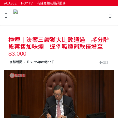
i-CABLE
HOY TV
有線寬頻及電訊服務
返回
控煙｜法案三讀獲大比數通過 將分階
按輸入鍵開始搜尋
段禁售加味煙 違例吸煙罰款倍增至
$3,000
有線新聞
2025年09月11日
分享