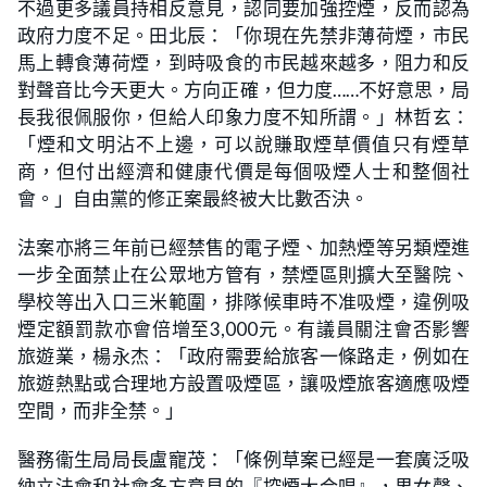
不過更多議員持相反意見，認同要加強控煙，反而認為
政府力度不足。田北辰：「你現在先禁非薄荷煙，市民
馬上轉食薄荷煙，到時吸食的市民越來越多，阻力和反
對聲音比今天更大。方向正確，但力度……不好意思，局
長我很佩服你，但給人印象力度不知所謂。」林哲玄：
「煙和文明沾不上邊，可以說賺取煙草價值只有煙草
商，但付出經濟和健康代價是每個吸煙人士和整個社
會。」自由黨的修正案最終被大比數否決。
法案亦將三年前已經禁售的電子煙、加熱煙等另類煙進
一步全面禁止在公眾地方管有，禁煙區則擴大至醫院、
學校等出入口三米範圍，排隊候車時不准吸煙，違例吸
煙定額罰款亦會倍增至3,000元。有議員關注會否影響
旅遊業，楊永杰：「政府需要給旅客一條路走，例如在
旅遊熱點或合理地方設置吸煙區，讓吸煙旅客適應吸煙
空間，而非全禁。」
醫務衞生局局長盧寵茂：「條例草案已經是一套廣泛吸
納立法會和社會多方意見的『控煙大合唱』，男女聲、