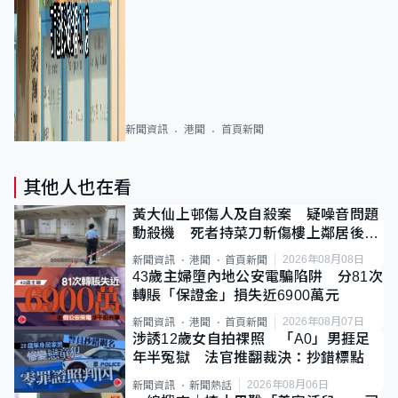
新聞資訊
港聞
首頁新聞
其他人也在看
黃大仙上邨傷人及自殺案 疑噪音問題
動殺機 死者持菜刀斬傷樓上鄰居後墮
斃
2026年08月08日
新聞資訊
港聞
首頁新聞
43歲主婦墮內地公安電騙陷阱 分81次
轉賬「保證金」損失近6900萬元
2026年08月07日
新聞資訊
港聞
首頁新聞
涉誘12歲女自拍祼照 「A0」男捱足
年半冤獄 法官推翻裁決：抄錯標點
2026年08月06日
新聞資訊
新聞熱話