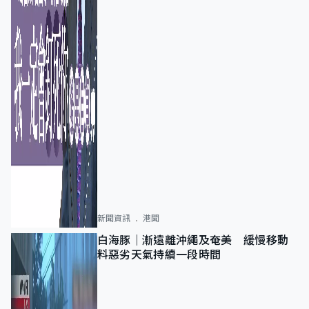
新聞資訊
港聞
白海豚｜漸遠離沖繩及奄美 緩慢移動
料惡劣天氣持續一段時間