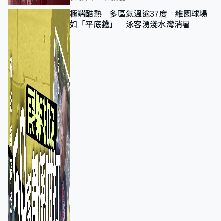
極端酷熱｜多區氣溫逾37度 維園球場
如「平底鑊」 泳客湧淺水灣消暑