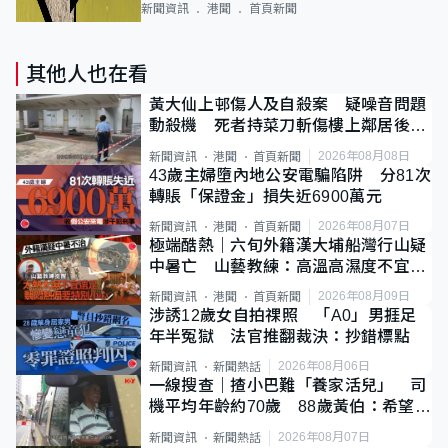
新聞資訊
港聞
首頁新聞
其他人也在看
黃大仙上邨傷人及自殺案 疑噪音問題
動殺機 死者持菜刀斬傷樓上鄰居後墮
斃
2026年08月08日
新聞資訊
港聞
首頁新聞
43歲主婦墮內地公安電騙陷阱 分81次
轉賬「保證金」損失近6900萬元
2026年08月07日
新聞資訊
港聞
首頁新聞
極端酷熱｜六旬外籍漢大埔船灣行山疑
中暑亡 山藝教練：高溫高濕度不宜遠
足
2026年08月09日
新聞資訊
港聞
首頁新聞
涉誘12歲女自拍祼照 「A0」男捱足
年半冤獄 法官推翻裁決：抄錯標點
2026年08月06日
新聞資訊
新聞熱話
一線搜查｜揸小巴難「養家活兒」 司
機平均年齡約70歲 88歲黃伯：希望一
直揸落去
2026年08月07日
新聞資訊
新聞熱話