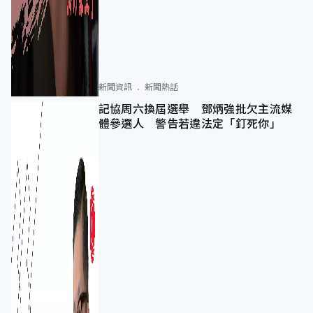
新聞資訊
新聞熱話
記協周六換屆選舉 鄧炳強批欠主流媒
體參選人 警告若違法定「釘死你」