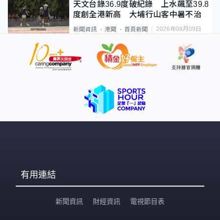
天文台錄36.9度破紀錄 上水飆至39.8
度創全港新高 大埔行山客中暑不治
2026年08月09日
新聞資訊
港聞
首頁新聞
有用連結
新聞資訊
財經資訊
電視節目表