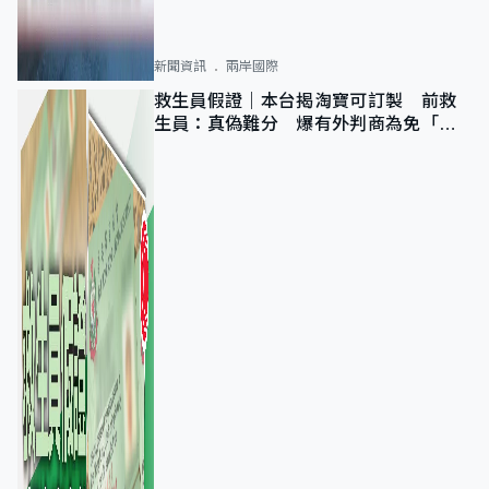
新聞資訊
兩岸國際
救生員假證｜本台揭淘寶可訂製 前救
生員：真偽難分 爆有外判商為免「封
池」沒做足檢查