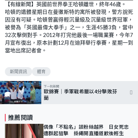
【有線新聞】英國前世界拳王哈頓離世，終年46歲。
哈頓的遺體星期日在曼徹斯特的寓所被發現，警方說死
因沒有可疑。哈頓曾贏得輕沉量級及沉量級世界冠軍，
被譽為「英國最偉大拳手」之一，生涯45勝3負，當中
32次擊倒對手。2012年打完他最後一場職業賽，今年7
月宣布復出，原本計劃12月在迪拜舉行拳賽，星期一到
當地出席記者會。
新聞資訊
體育
下一則新聞
歐錦賽｜季軍戰希臘以4分擊敗芬
蘭
推薦閱讀
偶像「不點名」談粉絲越界 日女死忠
遭群起狙擊 掛繩開直播道歉後輕生