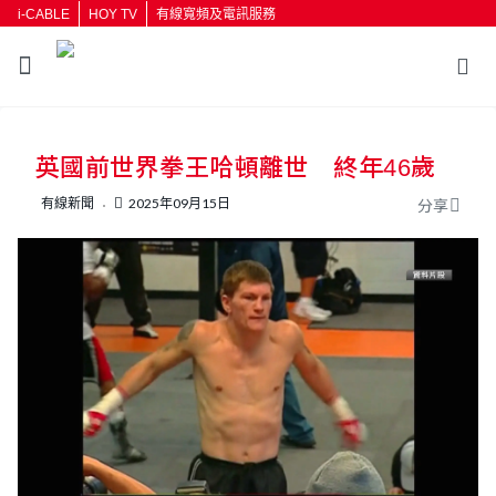
i-CABLE
HOY TV
有線寬頻及電訊服務
返回
英國前世界拳王哈頓離世 終年46歲
按輸入鍵開始搜尋
有線新聞
2025年09月15日
分享