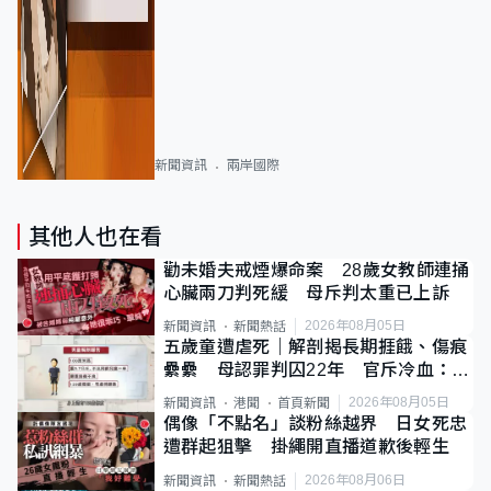
新聞資訊
兩岸國際
其他人也在看
勸未婚夫戒煙爆命案 28歲女教師連捅
心臟兩刀判死緩 母斥判太重已上訴
2026年08月05日
新聞資訊
新聞熱話
五歲童遭虐死｜解剖揭長期捱餓、傷痕
纍纍 母認罪判囚22年 官斥冷血：同
類案最惡劣
2026年08月05日
新聞資訊
港聞
首頁新聞
偶像「不點名」談粉絲越界 日女死忠
遭群起狙擊 掛繩開直播道歉後輕生
2026年08月06日
新聞資訊
新聞熱話