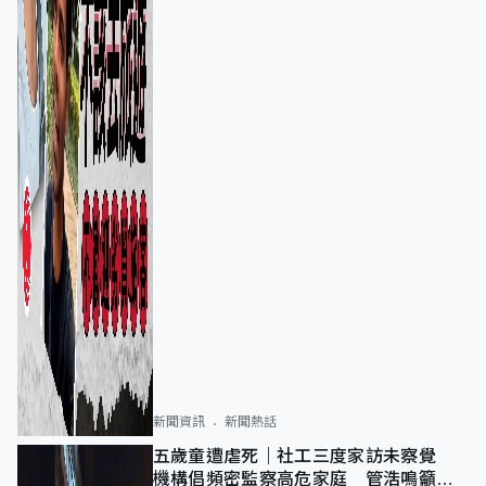
新聞資訊
新聞熱話
五歲童遭虐死｜社工三度家訪未察覺
機構倡頻密監察高危家庭 管浩鳴籲加