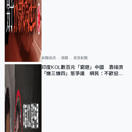
新聞資訊
港聞
首頁新聞
印度KOL數百元「窮遊」中國 靠接濟
「嫌三嫌四」惹爭議 網民：不歡迎劣
質旅客