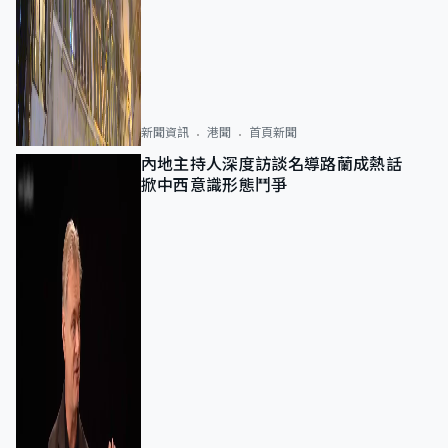
新聞資訊
港聞
首頁新聞
內地主持人深度訪談名導路蘭成熱話
掀中西意識形態鬥爭