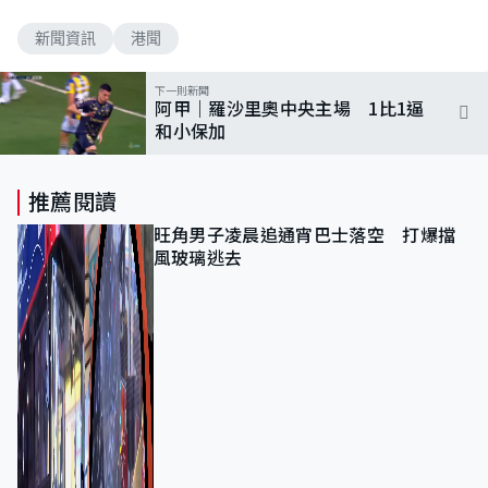
新聞資訊
港聞
下一則新聞
阿甲｜羅沙里奧中央主場 1比1逼
和小保加
推薦閱讀
旺角男子凌晨追通宵巴士落空 打爆擋
風玻璃逃去