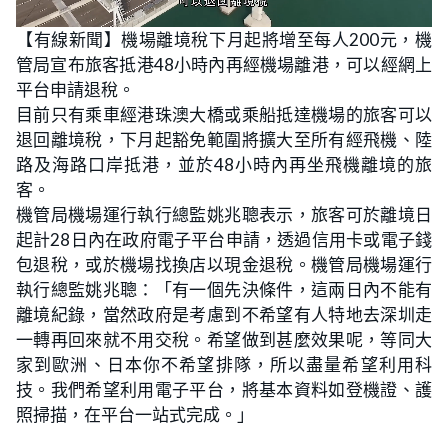
L
U
o
n
【有線新聞】機場離境稅下月起將增至每人200元，機
a
m
d
u
管局宣布旅客抵港48小時內再經機場離港，可以經網上
e
t
d
e
:
平台申請退稅。
3
7
目前只有乘車經港珠澳大橋或乘船抵達機場的旅客可以
.
5
退回離境稅，下月起豁免範圍將擴大至所有經飛機、陸
0
%
路及海路口岸抵港，並於48小時內再坐飛機離境的旅
客。
機管局機場運行執行總監姚兆聰表示，旅客可於離境日
起計28日內在政府電子平台申請，透過信用卡或電子錢
包退稅，或於機場找換店以現金退稅。機管局機場運行
執行總監姚兆聰：「有一個先決條件，這兩日內不能有
離境紀錄，當然政府是考慮到不希望有人特地去深圳走
一轉再回來就不用交稅。希望做到甚麼效果呢，等同大
家到歐洲、日本你不希望排隊，所以盡量希望利用科
技。我們希望利用電子平台，將基本資料如登機證、護
照掃描，在平台一站式完成。」