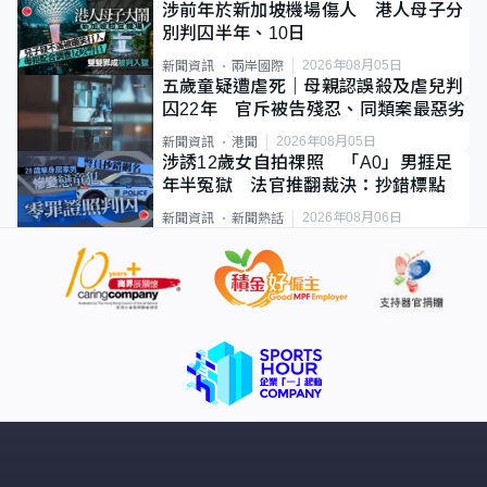
涉前年於新加坡機場傷人 港人母子分
別判囚半年、10日
2026年08月05日
新聞資訊
兩岸國際
五歲童疑遭虐死｜母親認誤殺及虐兒判
囚22年 官斥被告殘忍、同類案最惡劣
2026年08月05日
新聞資訊
港聞
涉誘12歲女自拍祼照 「A0」男捱足
年半冤獄 法官推翻裁決：抄錯標點
2026年08月06日
新聞資訊
新聞熱話