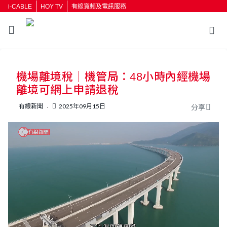
i-CABLE
HOY TV
有線寬頻及電訊服務
返回
機場離境稅｜機管局：48小時內經機場
按輸入鍵開始搜尋
離境可網上申請退稅
有線新聞
2025年09月15日
分享