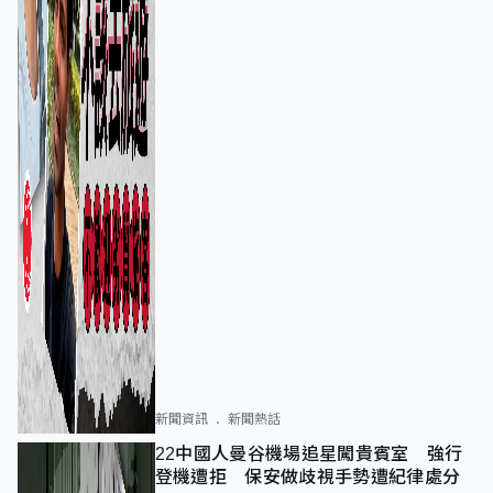
新聞資訊
新聞熱話
22中國人曼谷機場追星闖貴賓室 強行
登機遭拒 保安做歧視手勢遭紀律處分