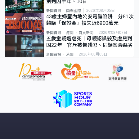
別判囚半年、10日
2026年08月05日
新聞資訊
兩岸國際
43歲主婦墮內地公安電騙陷阱 分81次
轉賬「保證金」損失近6900萬元
2026年08月07日
新聞資訊
港聞
首頁新聞
五歲童疑遭虐死｜母親認誤殺及虐兒判
囚22年 官斥被告殘忍、同類案最惡劣
2026年08月05日
新聞資訊
港聞