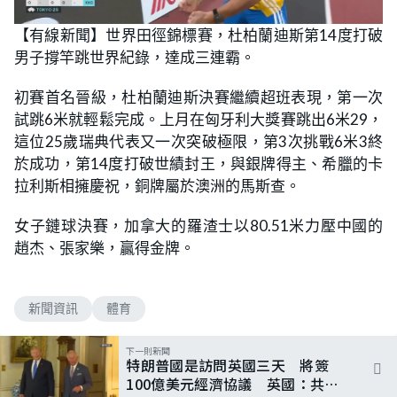
【有線新聞】世界田徑錦標賽，杜柏蘭迪斯第14度打破
男子撐竿跳世界紀錄，達成三連霸。
初賽首名晉級，杜柏蘭迪斯決賽繼續超班表現，第一次
試跳6米就輕鬆完成。上月在匈牙利大獎賽跳出6米29，
這位25歲瑞典代表又一次突破極限，第3次挑戰6米3終
於成功，第14度打破世績封王，與銀牌得主、希臘的卡
拉利斯相擁慶祝，銅牌屬於澳洲的馬斯查。
女子鏈球決賽，加拿大的羅渣士以80.51米力壓中國的
趙杰、張家樂，贏得金牌。
新聞資訊
體育
下一則新聞
特朗普國是訪問英國三天 將簽
100億美元經濟協議 英國：共同