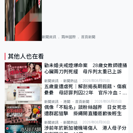
新聞資訊
兩岸國際
首頁新聞
其他人也在看
勸未婚夫戒煙爆命案 28歲女教師連捅
心臟兩刀判死緩 母斥判太重已上訴
2026年08月05日
新聞資訊
新聞熱話
五歲童遭虐死｜解剖揭長期捱餓、傷痕
纍纍 母認罪判囚22年 官斥冷血：同
類案最惡劣
2026年08月05日
新聞資訊
港聞
首頁新聞
偶像「不點名」談粉絲越界 日女死忠
遭群起狙擊 掛繩開直播道歉後輕生
2026年08月06日
新聞資訊
新聞熱話
涉前年於新加坡機場傷人 港人母子分