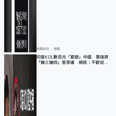
新聞資訊
港聞
印度KOL數百元「窮遊」中國 靠接濟
「嫌三嫌四」惹爭議 網民：不歡迎劣
質旅客