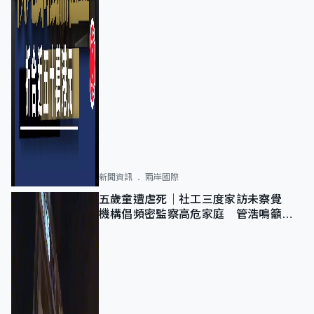
新聞資訊
兩岸國際
五歲童遭虐死｜社工三度家訪未察覺
機構倡頻密監察高危家庭 管浩鳴籲加
強跨部門協作