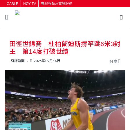
i-CABLE
HOY TV
有線寬頻及電訊服務
返回
田徑世錦賽｜杜柏蘭迪斯撐竿跳6米3封
按輸入鍵開始搜尋
王 第14度打破世績
有線新聞
2025年09月16日
分享