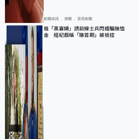
新聞資訊
港聞
首頁新聞
俄「黑寡婦」誘前線士兵閃婚騙撫恤
金 經紀戲稱「賺首期」被檢控