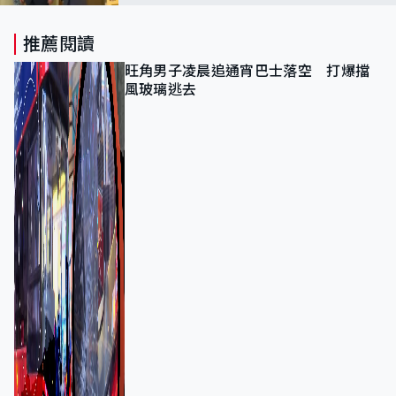
推動核能發展
推薦閱讀
旺角男子凌晨追通宵巴士落空 打爆擋
風玻璃逃去