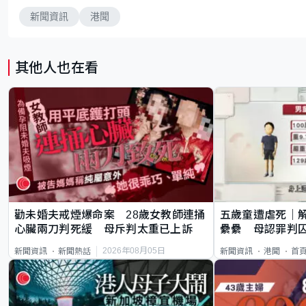
新聞資訊
港聞
其他人也在看
勸未婚夫戒煙爆命案 28歲女教師連捅
五歲童遭虐死｜
心臟兩刀判死緩 母斥判太重已上訴
纍纍 母認罪判囚
類案最惡劣
2026年08月05日
新聞資訊
新聞熱話
新聞資訊
港聞
首