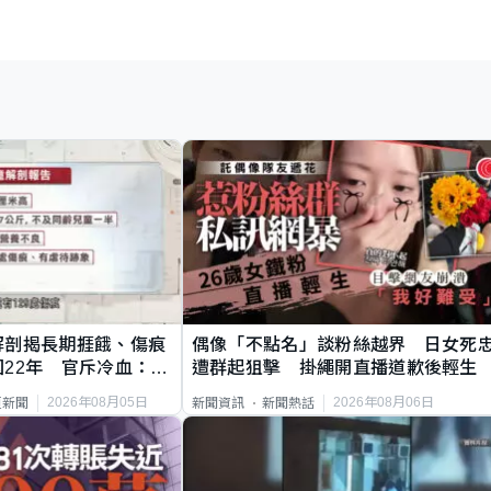
解剖揭長期捱餓、傷痕
偶像「不點名」談粉絲越界 日女死
22年 官斥冷血：同
遭群起狙擊 掛繩開直播道歉後輕生
2026年08月05日
2026年08月06日
頁新聞
新聞資訊
新聞熱話