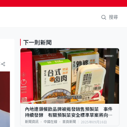
搜尋
下一則新聞
享
內地連鎖餐飲品牌被揭發銷售預製菜 事件
持續發酵 有關預製菜安全標準草案將向公
眾諮詢意見
2025年09月16日
新聞資訊
中國在線
首頁新聞