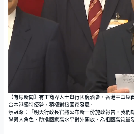
U
n
【有線新聞】有工商界人士舉行國慶酒會，香港中華總
m
u
t
合本港獨特優勢，積極對接國家發展。
e
蔡冠深：「明天行政長官將公布新一份施政報告，我們
聯繫人角色，助推國家高水平對外開放，為祖國高質量