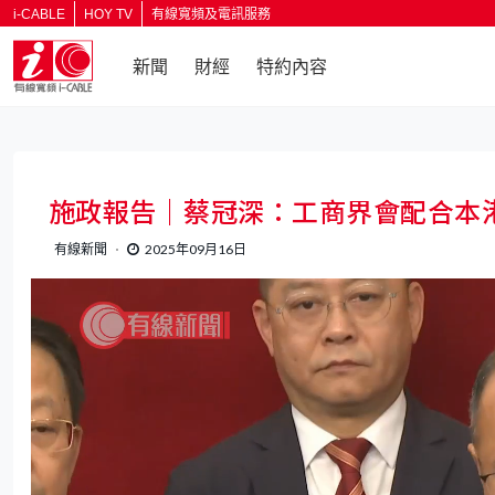
i-CABLE
HOY TV
有線寬頻及電訊服務
新聞
財經
特約內容
返回
施政報告｜蔡冠深：工商界會配合本
有線新聞
2025年09月16日