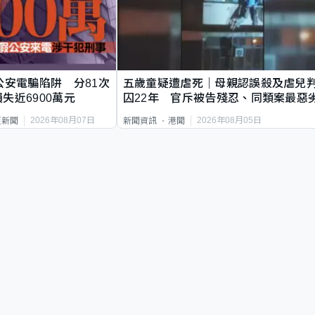
公安電騙陷阱 分81次
五歲童疑遭虐死｜母親認誤殺及虐兒
失近6900萬元
囚22年 官斥被告殘忍、同類案最惡
2026年08月07日
2026年08月05日
頁新聞
新聞資訊
港聞