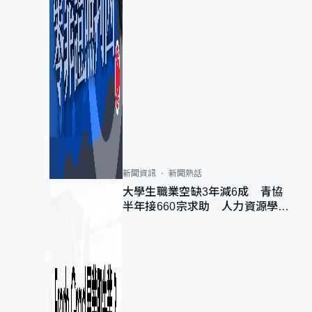
新聞資訊
新聞熱話
大學生職業空缺3年減6成 青協
半年接660宗求助 人力資源學
會：AI浪潮重整職位需求