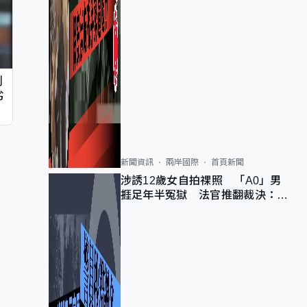
判
劣
新聞資訊
兩岸國際
首頁新聞
涉誘12歲女自拍祼照 「A0」男
捱足年半冤獄 法官推翻裁決：抄
錯標點