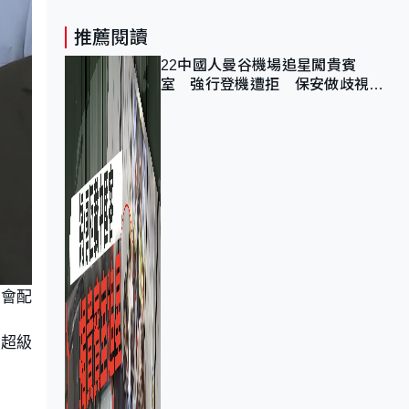
推薦閱讀
22中國人曼谷機場追星闖貴賓
室 強行登機遭拒 保安做歧視手
勢遭紀律處分
界會配
的超級