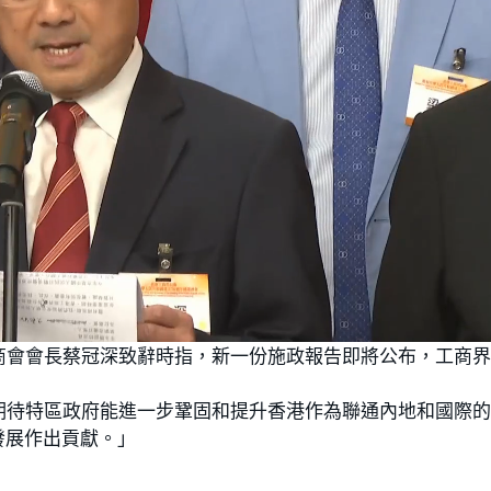
L
o
商會會長蔡冠深致辭時指，新一份施政報告即將公布，工商
a
d
e
d
:
期待特區政府能進一步鞏固和提升香港作為聯通內地和國際
1
0
0
發展作出貢獻。」
.
0
0
%