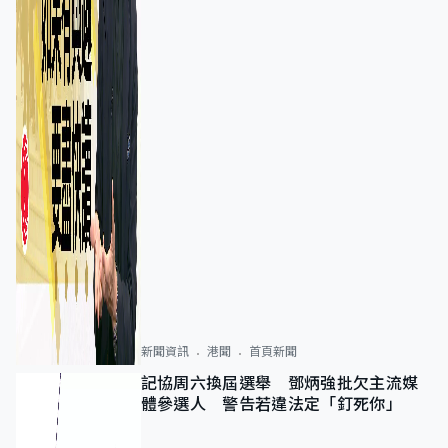
新聞資訊
港聞
首頁新聞
記協周六換屆選舉 鄧炳強批欠主流媒
體參選人 警告若違法定「釘死你」