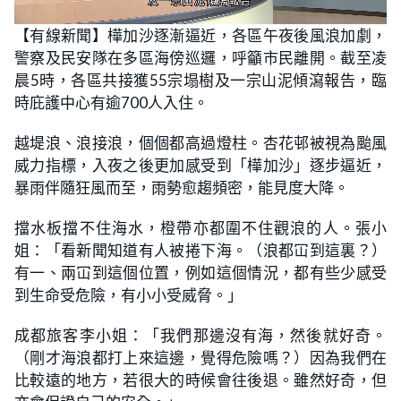
L
U
o
n
【有線新聞】樺加沙逐漸逼近，各區午夜後風浪加劇，
a
m
d
u
警察及民安隊在多區海傍巡邏，呼籲市民離開。截至凌
e
t
d
e
:
晨5時，各區共接獲55宗塌樹及一宗山泥傾瀉報告，臨
1
0
時庇護中心有逾700人入住。
.
2
4
越堤浪、浪接浪，個個都高過燈柱。杏花邨被視為颱風
%
威力指標，入夜之後更加感受到「樺加沙」逐步逼近，
暴雨伴隨狂風而至，雨勢愈趨頻密，能見度大降。
擋水板擋不住海水，橙帶亦都圍不住觀浪的人。張小
姐：「看新聞知道有人被捲下海。（浪都冚到這裏？）
有一、兩冚到這個位置，例如這個情況，都有些少感受
到生命受危險，有小小受威脅。」
成都旅客李小姐：「我們那邊沒有海，然後就好奇。
（剛才海浪都打上來這邊，覺得危險嗎？）因為我們在
比較遠的地方，若很大的時候會往後退。雖然好奇，但