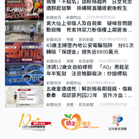
偶像「不點名」談粉絲越界 日女死忠
遭群起狙擊 掛繩開直播道歉後輕生
2026年08月06日
新聞資訊
新聞熱話
黃大仙上邨傷人及自殺案 疑噪音問題
動殺機 死者持菜刀斬傷樓上鄰居後墮
斃
2026年08月08日
新聞資訊
港聞
首頁新聞
43歲主婦墮內地公安電騙陷阱 分81次
轉賬「保證金」損失近6900萬元
2026年08月07日
新聞資訊
港聞
首頁新聞
涉誘12歲女自拍祼照 「A0」男捱足
年半冤獄 法官推翻裁決：抄錯標點
2026年08月06日
新聞資訊
新聞熱話
五歲童遭虐死｜解剖揭長期捱餓、傷痕
纍纍 母認罪判囚22年 官斥冷血：同
類案最惡劣
2026年08月05日
新聞資訊
港聞
首頁新聞