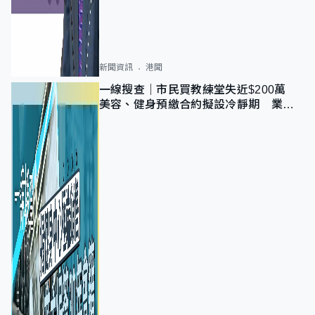
新聞資訊
港聞
一線搜查｜市民買教練堂失近$200萬
美容、健身預繳合約擬設冷靜期 業界
憂退款計法對商戶不公