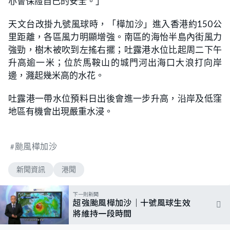
亦會保證自己的安全。」
天文台改掛九號風球時，「樺加沙」進入香港約150公
里距離，各區風力明顯增強。南區的海怡半島內街風力
強勁，樹木被吹到左搖右擺；吐露港水位比起周二下午
升高逾一米；位於馬鞍山的城門河出海口大浪打向岸
邊，濺起幾米高的水花。
吐露港一帶水位預料日出後會進一步升高，沿岸及低窪
地區有機會出現嚴重水浸。
颱風樺加沙
新聞資訊
港聞
下一則新聞
超強颱風樺加沙｜十號風球生效
將維持一段時間