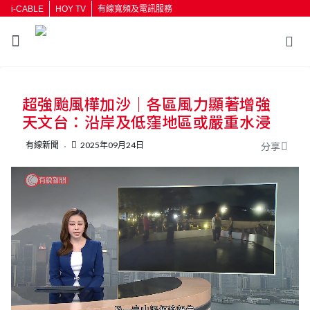
i-CABLE
HOY TV
有線寬頻及電訊服務
返回
超強颱風樺加沙｜各區風力顯著增強
按輸入鍵開始搜尋
天文台：沿岸及低窪地區或嚴重水浸
有線新聞
2025年09月24日
分享