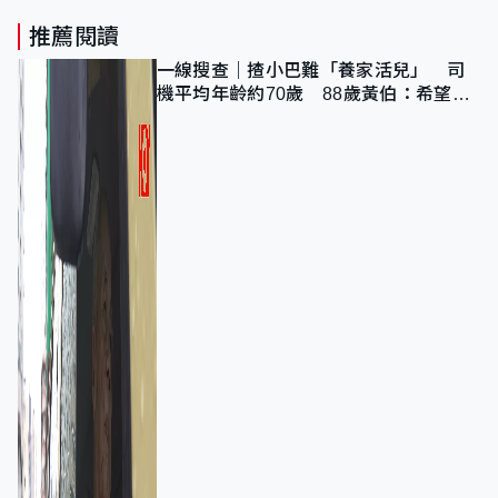
推薦閱讀
一線搜查｜揸小巴難「養家活兒」 司
機平均年齡約70歲 88歲黃伯：希望一
直揸落去