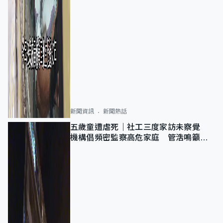
新聞資訊
新聞熱話
五歲童遭虐死｜社工三度家訪未察覺
機構倡頻密監察高危家庭 管浩鳴籲加
強跨部門協作