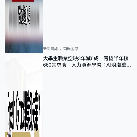
新聞資訊
兩岸國際
大學生職業空缺3年減6成 青協半年接
660宗求助 人力資源學會：AI浪潮重整
職位需求