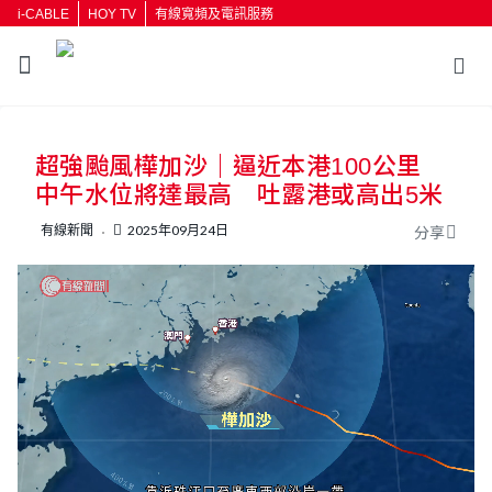
i-CABLE
HOY TV
有線寬頻及電訊服務
返回
超強颱風樺加沙｜逼近本港100公里
按輸入鍵開始搜尋
中午水位將達最高 吐露港或高出5米
有線新聞
2025年09月24日
分享