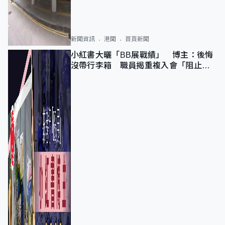
新聞資訊
港聞
首頁新聞
小紅書大曬「BB展戰績」 博主：後悔
沒帶行李箱 職員揭重複入會「阻止唔
到」