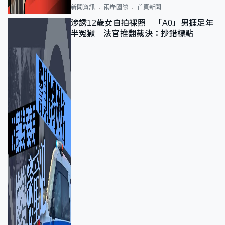
新聞資訊
兩岸國際
首頁新聞
涉誘12歲女自拍祼照 「A0」男捱足年
半冤獄 法官推翻裁決：抄錯標點