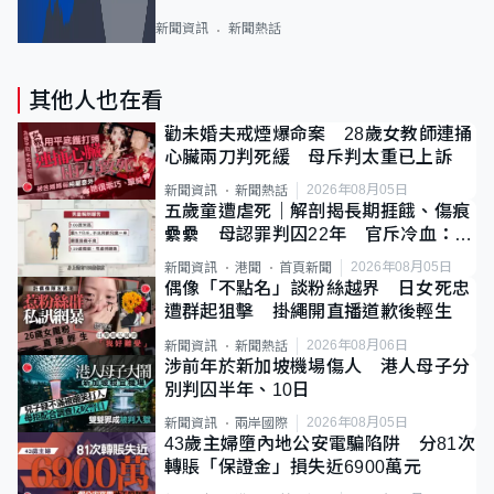
新聞資訊
新聞熱話
其他人也在看
勸未婚夫戒煙爆命案 28歲女教師連捅
心臟兩刀判死緩 母斥判太重已上訴
2026年08月05日
新聞資訊
新聞熱話
五歲童遭虐死｜解剖揭長期捱餓、傷痕
纍纍 母認罪判囚22年 官斥冷血：同
類案最惡劣
2026年08月05日
新聞資訊
港聞
首頁新聞
偶像「不點名」談粉絲越界 日女死忠
遭群起狙擊 掛繩開直播道歉後輕生
2026年08月06日
新聞資訊
新聞熱話
涉前年於新加坡機場傷人 港人母子分
別判囚半年、10日
2026年08月05日
新聞資訊
兩岸國際
43歲主婦墮內地公安電騙陷阱 分81次
轉賬「保證金」損失近6900萬元