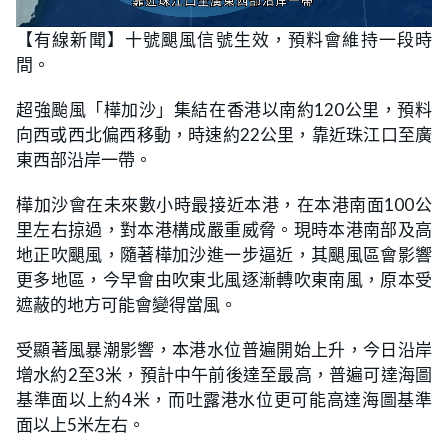
L
U
o
n
【有線新聞】十號颶風信號生效，預料會維持一段時
a
m
d
u
間。
e
t
d
e
:
5
超強颱風「樺加沙」集結在香港以南約120公里，預料
3
.
向西或西北偏西移動，時速約22公里，靠近珠江口至廣
7
3
東西部沿岸一帶。
%
樺加沙會在未來數小時最接近本港，在本港南面100公
里左右掠過，對本港構成嚴重威脅。現時本港南部及高
地正吹颶風，隨著樺加沙進一步逼近，其颶風區會影響
更多地區，今早會由吹東北風逐漸轉吹東南風，原本受
遮蔽的地方可能會變得當風。
受顯著風暴潮影響，本港水位普遍開始上升，今日沿岸
增水約2至3米，預計中午前後達至最高，普遍可達海圖
基準面以上約4米，而吐露港水位更可能高達海圖基準
面以上5米左右。