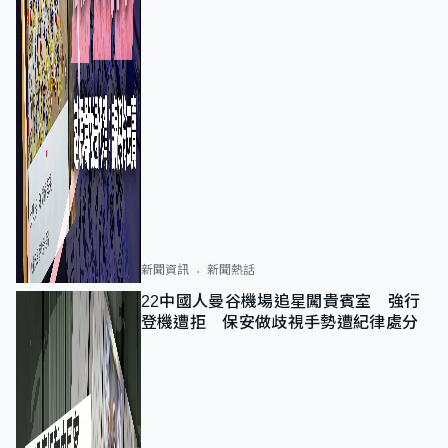
新聞資訊
新聞熱話
22中國人曼谷機場追星闖貴賓室 強行
登機遭拒 保安做歧視手勢遭紀律處分