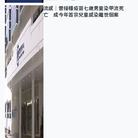
流感｜曾接種疫苗七歲男童染甲流死
亡 成今年首宗兒童感染離世個案