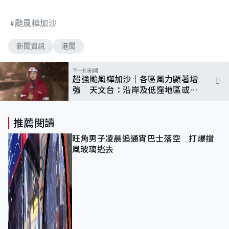
颱風樺加沙
新聞資訊
港聞
下一則新聞
超強颱風樺加沙｜各區風力顯著增
強 天文台：沿岸及低窪地區或嚴
重水浸
推薦閱讀
旺角男子凌晨追通宵巴士落空 打爆擋
風玻璃逃去