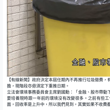
L
U
o
n
【有線新聞】政府決定本屆任期內不再推行垃圾徵費，
a
m
d
u
e
t
擔，現階段亦毋須定下重推日期。
d
e
:
立法會環境事務委員會主席劉國勳：「金融、股市帶動
5
7
.
要培養現時跟一年前的環境沒有改變很多。之前有些工
6
9
面，回收率是上升中，所以我們見到，其實如果不收費
%