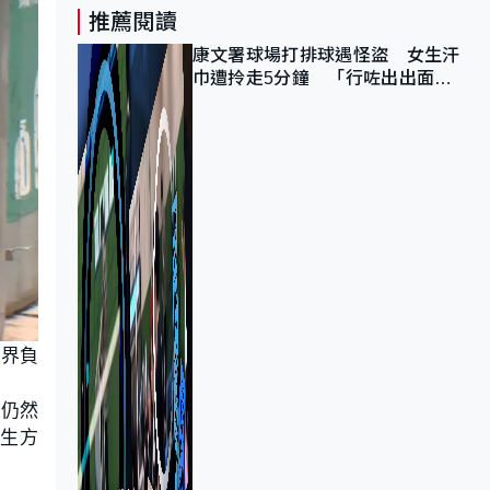
推薦閱讀
康文署球場打排球遇怪盜 女生汗
巾遭拎走5分鐘 「行咗出出面唔
知做乜」
商界負
慣仍然
生方