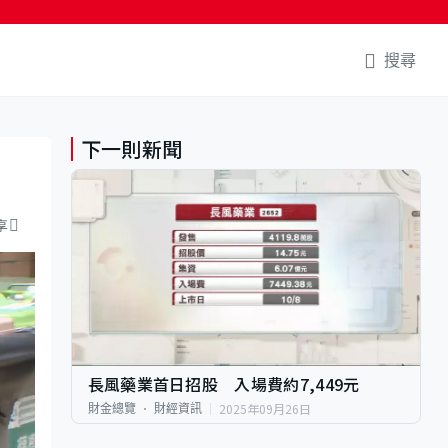
搜尋
下一則新聞
享
長風藥業首日招股 入場費約7,449元
2025年09月26日
財金總覽
財經資訊