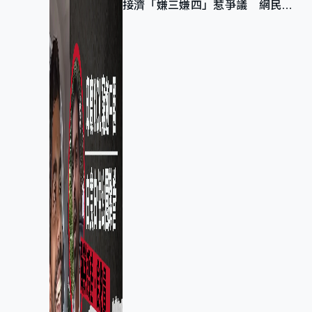
接濟「嫌三嫌四」惹爭議 網民：
不歡迎劣質旅客