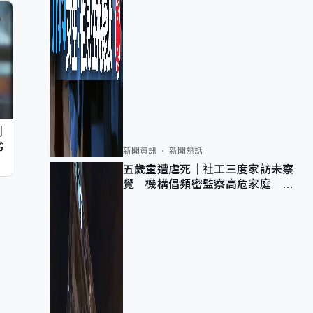
判
劣
新聞資訊
新聞熱話
五歲童遭虐死｜社工三度家訪未察
覺 機構倡頻密監察高危家庭 管
浩鳴籲加強跨部門協作