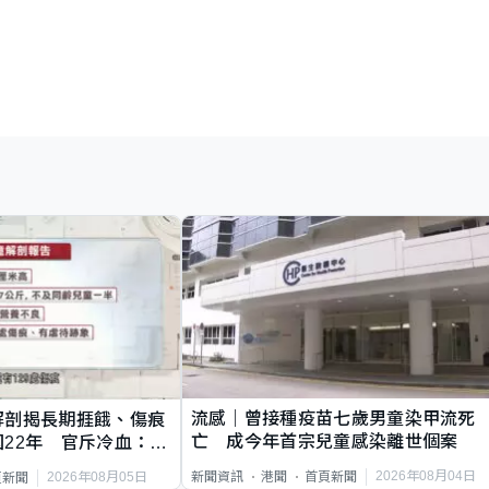
流感｜曾接種疫苗七歲男童染甲流死
解剖揭長期捱餓、傷痕
亡 成今年首宗兒童感染離世個案
22年 官斥冷血：同
2026年08月04日
新聞資訊
港聞
首頁新聞
2026年08月05日
頁新聞