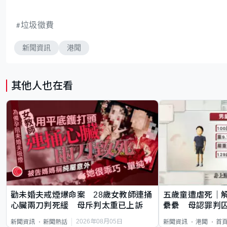
垃圾徵費
新聞資訊
港聞
其他人也在看
勸未婚夫戒煙爆命案 28歲女教師連捅
五歲童遭虐死｜
心臟兩刀判死緩 母斥判太重已上訴
纍纍 母認罪判囚
類案最惡劣
2026年08月05日
新聞資訊
新聞熱話
新聞資訊
港聞
首