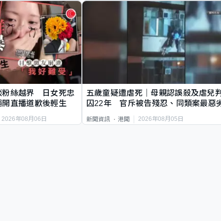
談粉絲越界 日女死忠
五歲童疑遭虐死｜母親認誤殺及虐兒
繩開直播道歉後輕生
囚22年 官斥被告殘忍、同類案最惡
2026年08月06日
2026年08月05日
新聞資訊
港聞