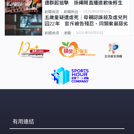
遭群起狙擊 掛繩開直播道歉後輕生
2026年08月06日
新聞資訊
新聞熱話
五歲童疑遭虐死｜母親認誤殺及虐兒判
囚22年 官斥被告殘忍、同類案最惡劣
2026年08月05日
新聞資訊
港聞
有用連結