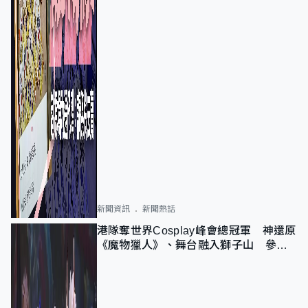
新聞資訊
新聞熱話
港隊奪世界Cosplay峰會總冠軍 神還原
《魔物獵人》、舞台融入獅子山 參賽
者：讓大家認識香港