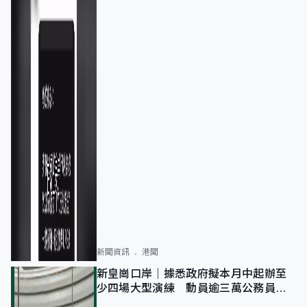
新聞資訊
港聞
新皇崗口岸｜據悉政府擬本月中起辦至
少四場大型演練 動員逾三萬公務員人
次測試