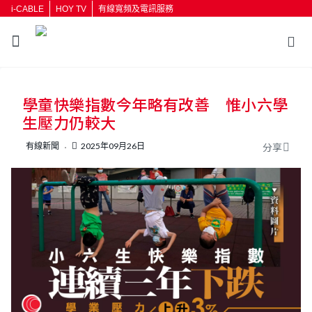
i-CABLE
HOY TV
有線寬頻及電訊服務
返回
學童快樂指數今年略有改善 惟小六學
按輸入鍵開始搜尋
生壓力仍較大
有線新聞
2025年09月26日
分享