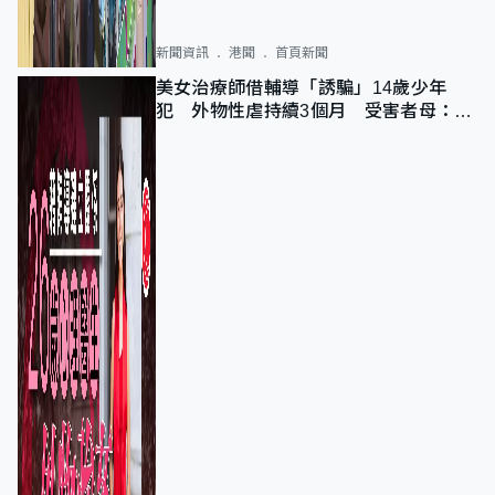
新聞資訊
港聞
首頁新聞
美女治療師借輔導「誘騙」14歲少年
犯 外物性虐持續3個月 受害者母：要
保護其他人