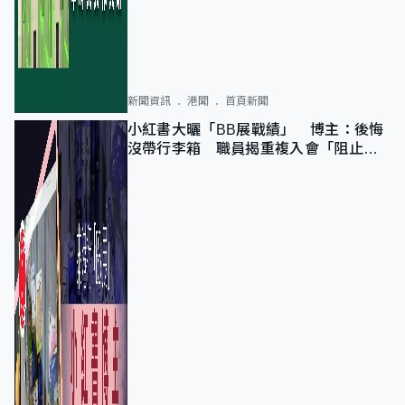
新聞資訊
港聞
首頁新聞
小紅書大曬「BB展戰績」 博主：後悔
沒帶行李箱 職員揭重複入會「阻止唔
到」