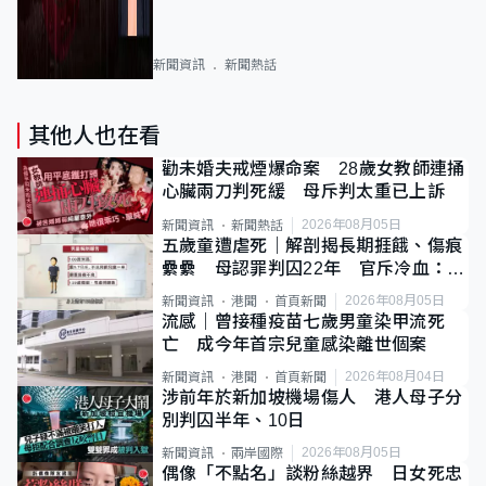
新聞資訊
新聞熱話
其他人也在看
勸未婚夫戒煙爆命案 28歲女教師連捅
心臟兩刀判死緩 母斥判太重已上訴
2026年08月05日
新聞資訊
新聞熱話
五歲童遭虐死｜解剖揭長期捱餓、傷痕
纍纍 母認罪判囚22年 官斥冷血：同
類案最惡劣
2026年08月05日
新聞資訊
港聞
首頁新聞
流感｜曾接種疫苗七歲男童染甲流死
亡 成今年首宗兒童感染離世個案
2026年08月04日
新聞資訊
港聞
首頁新聞
涉前年於新加坡機場傷人 港人母子分
別判囚半年、10日
2026年08月05日
新聞資訊
兩岸國際
偶像「不點名」談粉絲越界 日女死忠