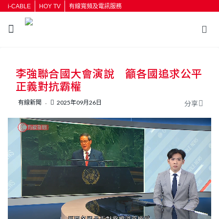
i-CABLE
HOY TV
有線寬頻及電訊服務
返回
李強聯合國大會演說 籲各國追求公平
按輸入鍵開始搜尋
正義對抗霸權
有線新聞
2025年09月26日
分享