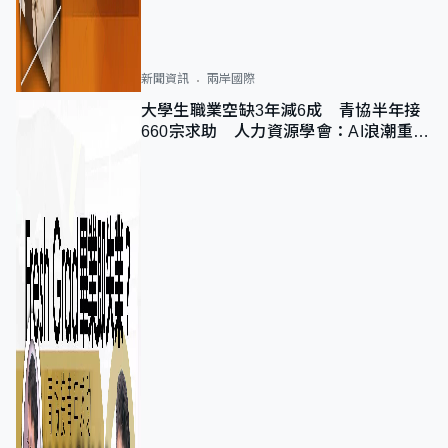
新聞資訊
兩岸國際
大學生職業空缺3年減6成 青協半年接
660宗求助 人力資源學會：AI浪潮重整
職位需求