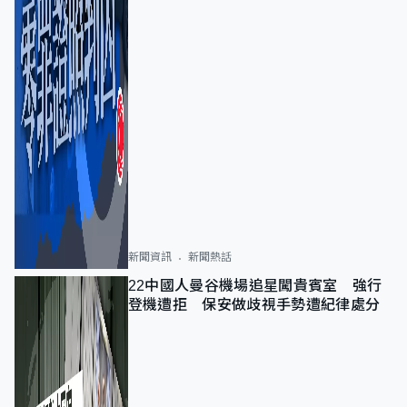
新聞資訊
新聞熱話
22中國人曼谷機場追星闖貴賓室 強行
登機遭拒 保安做歧視手勢遭紀律處分