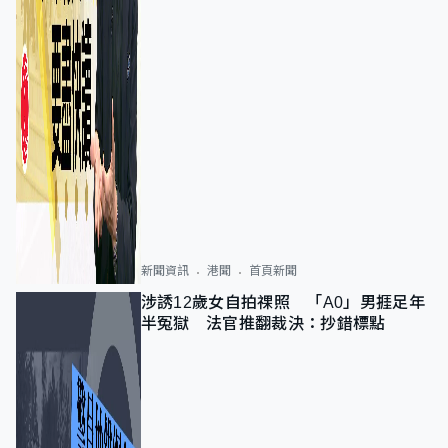
新聞資訊
港聞
首頁新聞
涉誘12歲女自拍祼照 「A0」男捱足年
半冤獄 法官推翻裁決：抄錯標點