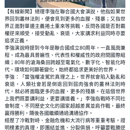
L
U
o
n
【有線新聞】總理李強在聯合國大會演說，他指如果世
a
m
d
u
界回到叢林法則，便會見到更多的血腥、殘暴；又指世
e
t
d
e
:
界正面對單邊主義捲土重來等挑戰，反問各國是否對霸
2
0
權逆來順受，接受動亂、衰退，大家講求利益同時亦要
.
5
追求正義。
5
%
李強演說時提到今年是聯合國成立80周年，一直風雨兼
程，成為最具普遍性、代表性和權威性的政府間國際組
織；80年的滄海桑田跨越至電氣化、數字化、智能化時
代、環境如何顯著變化，始終都追求更美好的世界。
李強：「當強權凌駕於真理之上，世界就會陷入動亂和
衰退，人類社會若是倒退回到弱肉強食的叢林法則時
代，就必將面臨更多的血腥、更多的殘暴。在這個世界
上我們既要講利益，更要講道義。」李強指戰時不同社
會制度、不同歷史文化的國家超越差異並肩作戰，最終
贏得勝利，隨後各國繼續通過溝通協作。
經歷了冷戰對峙、金融危機和大流行病等重重考驗，證
明樸素的真理，即團結並進、分裂俱損，呼籲要戰勝逆