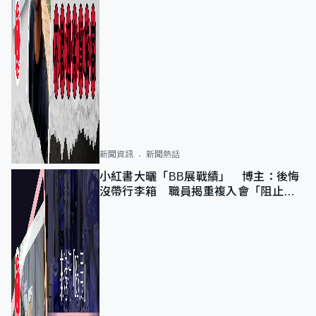
新聞資訊
新聞熱話
小紅書大曬「BB展戰績」 博主：後悔
沒帶行李箱 職員揭重複入會「阻止唔
到」