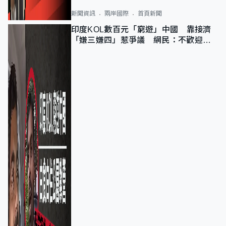
新聞資訊
兩岸國際
首頁新聞
印度KOL數百元「窮遊」中國 靠接濟
「嫌三嫌四」惹爭議 網民：不歡迎劣
質旅客