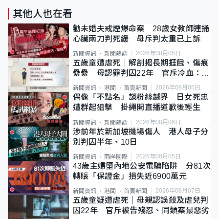
其他人也在看
勸未婚夫戒煙爆命案 28歲女教師連捅
心臟兩刀判死緩 母斥判太重已上訴
2026年08月05日
新聞資訊
新聞熱話
五歲童遭虐死｜解剖揭長期捱餓、傷痕
纍纍 母認罪判囚22年 官斥冷血：同
類案最惡劣
2026年08月05日
新聞資訊
港聞
首頁新聞
偶像「不點名」談粉絲越界 日女死忠
遭群起狙擊 掛繩開直播道歉後輕生
2026年08月06日
新聞資訊
新聞熱話
涉前年於新加坡機場傷人 港人母子分
別判囚半年、10日
2026年08月05日
新聞資訊
兩岸國際
43歲主婦墮內地公安電騙陷阱 分81次
轉賬「保證金」損失近6900萬元
2026年08月07日
新聞資訊
港聞
首頁新聞
五歲童疑遭虐死｜母親認誤殺及虐兒判
囚22年 官斥被告殘忍、同類案最惡劣