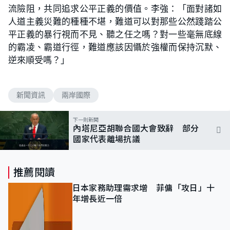
流險阻，共同追求公平正義的價值。李強：「面對諸如
人道主義災難的種種不堪，難道可以對那些公然踐踏公
平正義的暴行視而不見、聽之任之嗎？對一些毫無底線
的霸凌、霸道行徑，難道應該因懾於強權而保持沉默、
逆來順受嗎？」
新聞資訊
兩岸國際
下一則新聞
內塔尼亞胡聯合國大會致辭 部分
國家代表離場抗議
推薦閱讀
日本家務助理需求增 菲傭「攻日」十
年增長近一倍