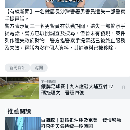
L
U
o
n
【有線新聞】一名隸屬長沙灣警署男警員遺失一部警察
a
m
d
u
手提電話。
e
t
d
e
:
警方表示周三一名男警員在執勤期間，遺失一部警察手
1
0
提電話，警方已展開調查及搜尋，但暫未有發現，案件
0
.
列作遺失政府財物。警方指警察手提電話已被終止服務
0
0
及失效，電話內沒有個人資料，其餘資料已被移除。
%
新聞資訊
港聞
下一則新聞
銀牌足球賽｜九人應戰大埔互射12
碼挫理文 晉級四強
推薦閱讀
白海豚｜漸遠離沖繩及奄美 緩慢移動
料惡劣天氣持續一段時間