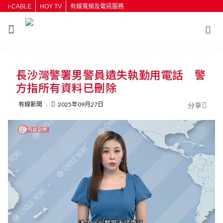
i-CABLE
HOY TV
有線寬頻及電訊服務
返回
長沙灣警署男警員遺失執勤用電話 警
按輸入鍵開始搜尋
方指所有資料已刪除
有線新聞
2025年09月27日
分享