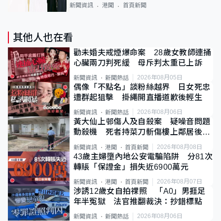
新聞資訊
港聞
首頁新聞
其他人也在看
勸未婚夫戒煙爆命案 28歲女教師連捅
心臟兩刀判死緩 母斥判太重已上訴
2026年08月05日
新聞資訊
新聞熱話
偶像「不點名」談粉絲越界 日女死忠
遭群起狙擊 掛繩開直播道歉後輕生
2026年08月06日
新聞資訊
新聞熱話
黃大仙上邨傷人及自殺案 疑噪音問題
動殺機 死者持菜刀斬傷樓上鄰居後墮
斃
2026年08月08日
新聞資訊
港聞
首頁新聞
43歲主婦墮內地公安電騙陷阱 分81次
轉賬「保證金」損失近6900萬元
2026年08月07日
新聞資訊
港聞
首頁新聞
涉誘12歲女自拍祼照 「A0」男捱足
年半冤獄 法官推翻裁決：抄錯標點
2026年08月06日
新聞資訊
新聞熱話