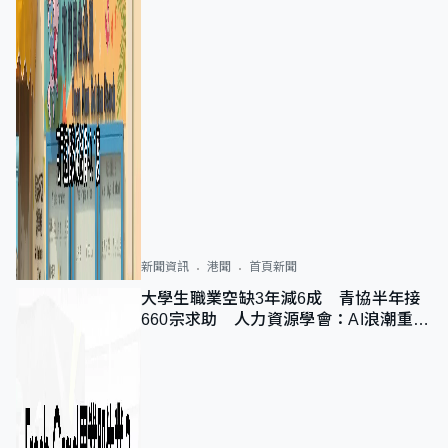
新聞資訊
港聞
首頁新聞
大學生職業空缺3年減6成 青協半年接
660宗求助 人力資源學會：AI浪潮重整
職位需求