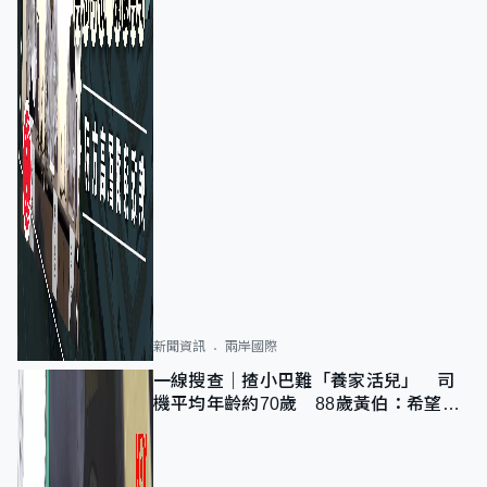
新聞資訊
兩岸國際
一線搜查｜揸小巴難「養家活兒」 司
機平均年齡約70歲 88歲黃伯：希望一
直揸落去