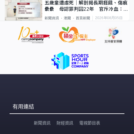
五歲童遭虐死｜解剖揭長期捱餓、傷痕
纍纍 母認罪判囚22年 官斥冷血：同
類案最惡劣
2026年08月05日
新聞資訊
港聞
首頁新聞
有用連結
新聞資訊
財經資訊
電視節目表