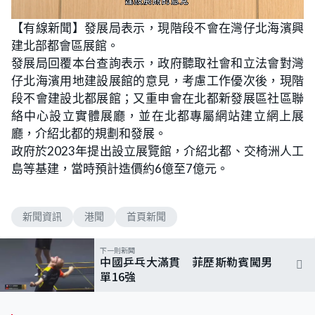
L
U
o
n
【有線新聞】發展局表示，現階段不會在灣仔北海濱興
a
m
d
u
建北部都會區展館。
e
t
d
e
:
發展局回覆本台查詢表示，政府聽取社會和立法會對灣
5
7
仔北海濱用地建設展館的意見，考慮工作優次後，現階
.
4
段不會建設北都展館；又重申會在北都新發展區社區聯
5
%
絡中心設立實體展廳，並在北都專屬網站建立網上展
廳，介紹北都的規劃和發展。
政府於2023年提出設立展覽館，介紹北都、交椅洲人工
島等基建，當時預計造價約6億至7億元。
新聞資訊
港聞
首頁新聞
下一則新聞
中國乒乓大滿貫 菲歷斯勒賓闖男
單16強