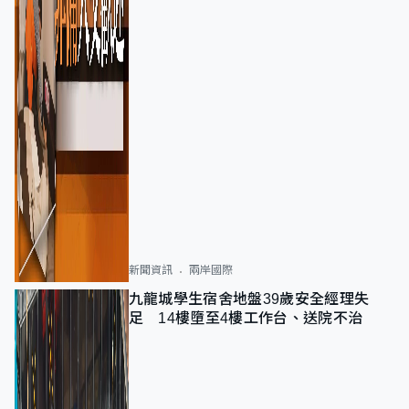
新聞資訊
兩岸國際
九龍城學生宿舍地盤39歲安全經理失
足 14樓墮至4樓工作台、送院不治