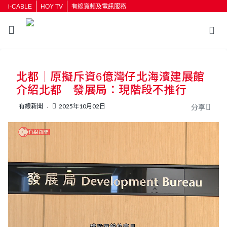
i-CABLE
HOY TV
有線寬頻及電訊服務
返回
北都｜原擬斥資6億灣仔北海濱建展館
按輸入鍵開始搜尋
介紹北都 發展局：現階段不推行
有線新聞
2025年10月02日
分享