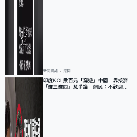
新聞資訊
港聞
印度KOL數百元「窮遊」中國 靠接濟
「嫌三嫌四」惹爭議 網民：不歡迎劣
質旅客