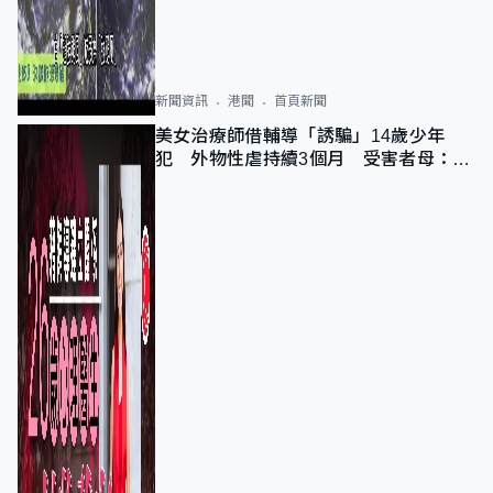
新聞資訊
港聞
首頁新聞
美女治療師借輔導「誘騙」14歲少年
犯 外物性虐持續3個月 受害者母：要
保護其他人