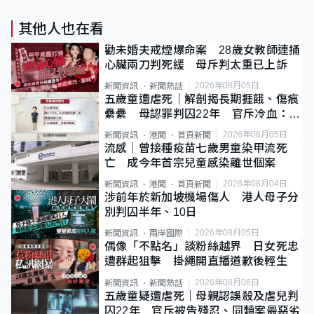
其他人也在看
勸未婚夫戒煙爆命案 28歲女教師連捅
心臟兩刀判死緩 母斥判太重已上訴
2026年08月05日
新聞資訊
新聞熱話
五歲童遭虐死｜解剖揭長期捱餓、傷痕
纍纍 母認罪判囚22年 官斥冷血：同
類案最惡劣
2026年08月05日
新聞資訊
港聞
首頁新聞
流感｜曾接種疫苗七歲男童染甲流死
亡 成今年首宗兒童感染離世個案
2026年08月04日
新聞資訊
港聞
首頁新聞
涉前年於新加坡機場傷人 港人母子分
別判囚半年、10日
2026年08月05日
新聞資訊
兩岸國際
偶像「不點名」談粉絲越界 日女死忠
遭群起狙擊 掛繩開直播道歉後輕生
2026年08月06日
新聞資訊
新聞熱話
五歲童疑遭虐死｜母親認誤殺及虐兒判
囚22年 官斥被告殘忍、同類案最惡劣