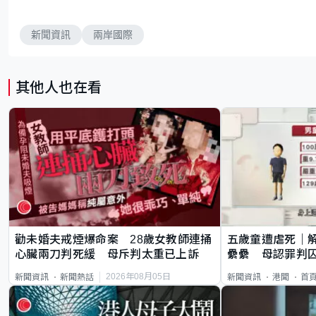
新聞資訊
兩岸國際
其他人也在看
勸未婚夫戒煙爆命案 28歲女教師連捅
五歲童遭虐死｜
心臟兩刀判死緩 母斥判太重已上訴
纍纍 母認罪判囚
類案最惡劣
2026年08月05日
新聞資訊
新聞熱話
新聞資訊
港聞
首