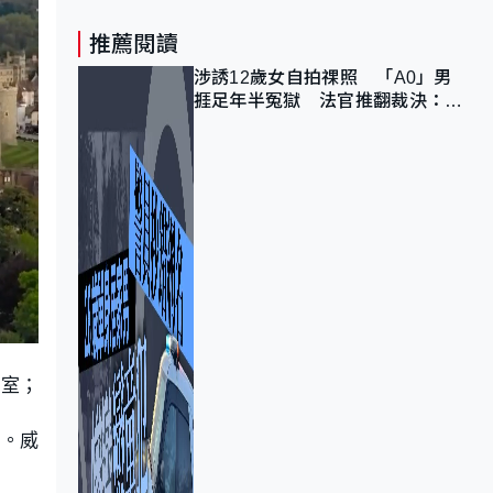
推薦閱讀
涉誘12歲女自拍祼照 「A0」男
捱足年半冤獄 法官推翻裁決：抄
錯標點
王室；
持。威