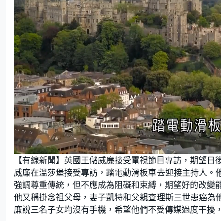
L
U
o
n
【有線新聞】英國王儲威廉接受電視節目專訪，期望日
a
m
d
u
e
t
威廉在溫莎堡接受專訪，踏電動滑板車去迎接主持人。
d
e
:
強調尊重傳統，但不應成為阻礙和束縛，期望好的改變
4
0
.
他又稱掛念祖父母，妻子凱特和父親查理斯三世患癌為
3
8
廉說三名子女均沒有手機，希望他們不受傳媒過度干擾
%