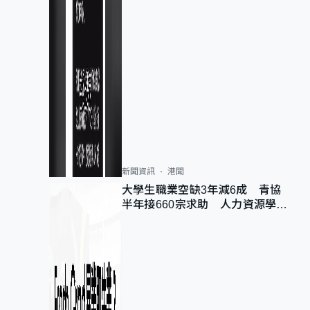
新聞資訊
港聞
大學生職業空缺3年減6成 青協
半年接660宗求助 人力資源學
會：AI浪潮重整職位需求