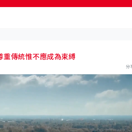
按輸入鍵開始搜尋
尊重傳統惟不應成為束縛
分