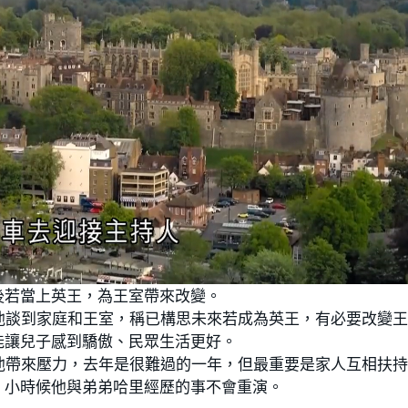
後若當上英王，為王室帶來改變。
他談到家庭和王室，稱已構思未來若成為英王，有必要改變
能讓兒子感到驕傲、民眾生活更好。
他帶來壓力，去年是很難過的一年，但最重要是家人互相扶
，小時候他與弟弟哈里經歷的事不會重演。