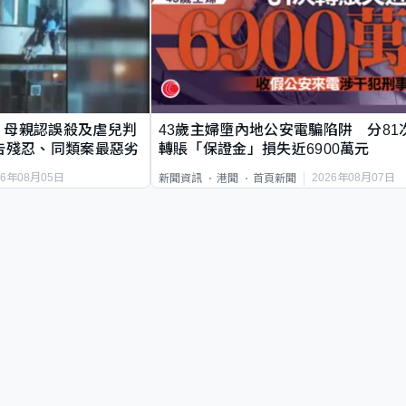
｜母親認誤殺及虐兒判
43歲主婦墮內地公安電騙陷阱 分81
告殘忍、同類案最惡劣
轉賬「保證金」損失近6900萬元
26年08月05日
2026年08月07日
新聞資訊
港聞
首頁新聞