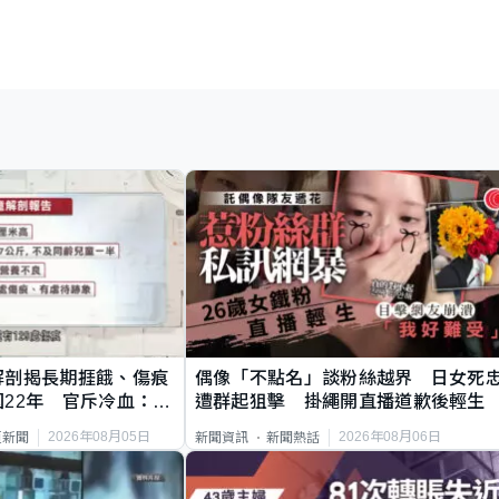
解剖揭長期捱餓、傷痕
偶像「不點名」談粉絲越界 日女死
22年 官斥冷血：同
遭群起狙擊 掛繩開直播道歉後輕生
2026年08月05日
2026年08月06日
頁新聞
新聞資訊
新聞熱話