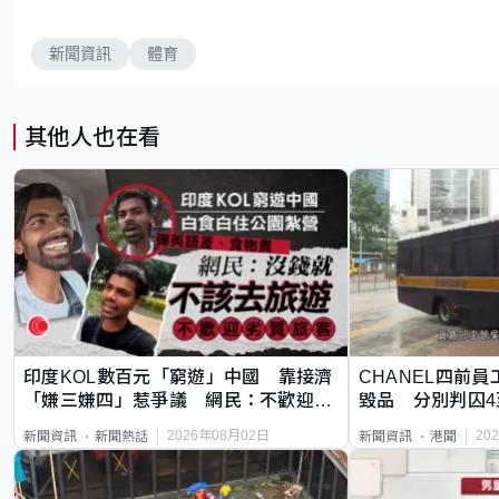
新聞資訊
體育
其他人也在看
印度KOL數百元「窮遊」中國 靠接濟
CHANEL四前員
「嫌三嫌四」惹爭議 網民：不歡迎劣
毀品 分別判囚4
質旅客
2026年08月02日
20
新聞資訊
新聞熱話
新聞資訊
港聞