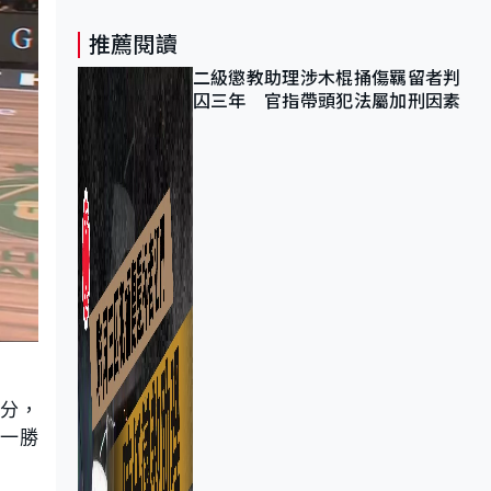
推薦閱讀
二級懲教助理涉木棍捅傷羈留者判
囚三年 官指帶頭犯法屬加刑因素
7分，
季一勝