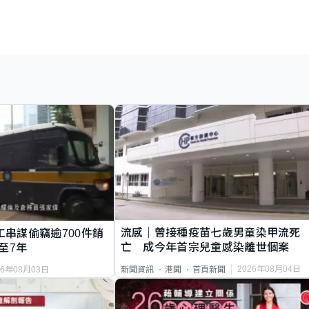
流感｜曾接種疫苗七歲男童染甲流死
工串謀偷竊逾700件銷
亡 成今年首宗兒童感染離世個案
至7年
2026年08月04日
新聞資訊
港聞
首頁新聞
26年08月03日