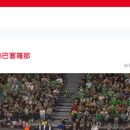
按輸入鍵開始搜尋
3巴塞羅那
分