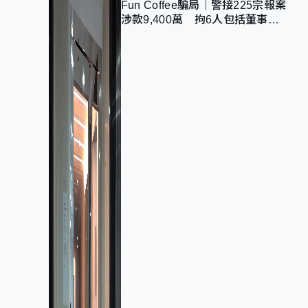
Fun Coffee騙局｜警接225宗報案
涉款9,400萬 拘6人包括董事股
東 最高金額一宗涉近千萬