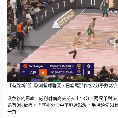
【有線新聞】歐洲籃球聯賽，巴塞羅那作客7分擊敗彭拿
淺色衫的巴塞，威利靴南高美斯交出13分。兩兄弟對決
還有8個籃板。巴塞兩分命中率超過52%，半場領先51比
一負。