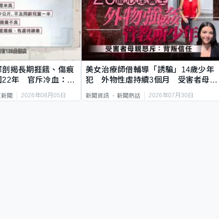
解剖揭長期捱餓、傷痕
美女治療師借輔導「誘騙」14歲少年
22年 官斥冷血：同
犯 外物性虐持續3個月 受害者母：
要保護其他人
2026年08月05日
2026年07月30日
頁新聞
新聞資訊
新聞熱話