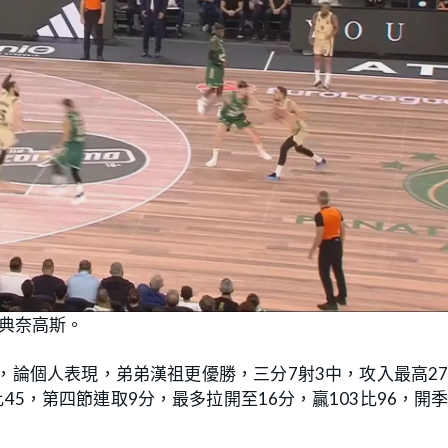
典奈高斯。
，論個人表現，弟弟漢祖更優勝，三分7射3中，攻入最高2
45，第四節連取9分，最多拉開至16分，贏103比96，開