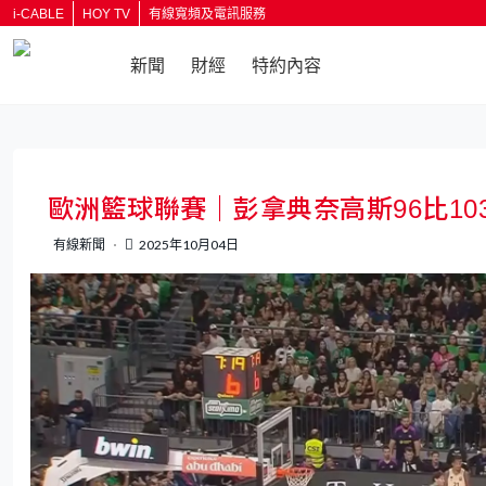
i-CABLE
HOY TV
有線寬頻及電訊服務
新聞
財經
特約內容
返回
歐洲籃球聯賽｜彭拿典奈高斯96比10
有線新聞
2025年10月04日