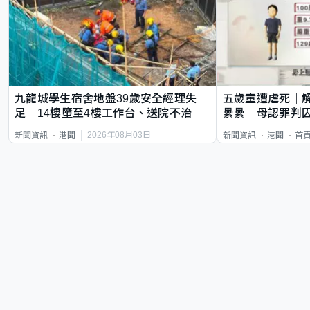
九龍城學生宿舍地盤39歲安全經理失
五歲童遭虐死｜
足 14樓墮至4樓工作台、送院不治
纍纍 母認罪判囚
類案最惡劣
2026年08月03日
新聞資訊
港聞
新聞資訊
港聞
首