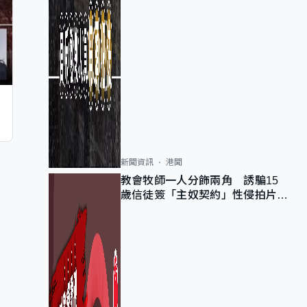
新聞資訊
港聞
教會牧師一人分飾兩角 誘騙15
歲信徒簽「主奴契約」性侵拍片
官斥濫用教友信任、二審判囚9年