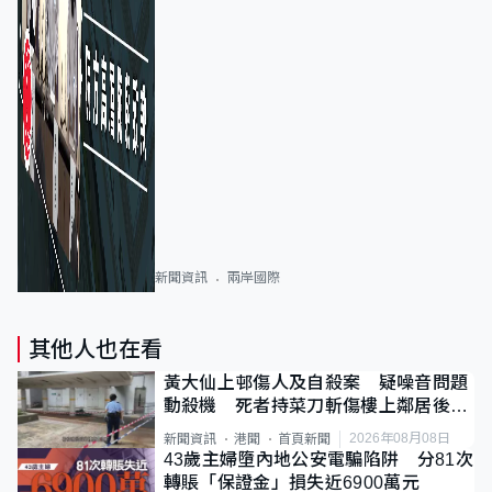
新聞資訊
兩岸國際
其他人也在看
黃大仙上邨傷人及自殺案 疑噪音問題
動殺機 死者持菜刀斬傷樓上鄰居後墮
斃
2026年08月08日
新聞資訊
港聞
首頁新聞
43歲主婦墮內地公安電騙陷阱 分81次
轉賬「保證金」損失近6900萬元