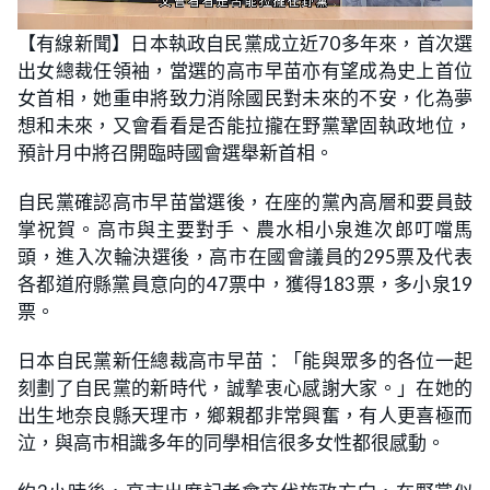
L
U
o
n
【有線新聞】日本執政自民黨成立近70多年來，首次選
a
m
d
u
出女總裁任領袖，當選的高市早苗亦有望成為史上首位
e
t
d
e
:
女首相，她重申將致力消除國民對未來的不安，化為夢
1
8
想和未來，又會看看是否能拉攏在野黨鞏固執政地位，
.
2
預計月中將召開臨時國會選舉新首相。
4
%
自民黨確認高市早苗當選後，在座的黨內高層和要員鼓
掌祝賀。高市與主要對手、農水相小泉進次郎叮噹馬
頭，進入次輪決選後，高市在國會議員的295票及代表
各都道府縣黨員意向的47票中，獲得183票，多小泉19
票。
日本自民黨新任總裁高市早苗：「能與眾多的各位一起
刻劃了自民黨的新時代，誠摯衷心感謝大家。」在她的
出生地奈良縣天理市，鄉親都非常興奮，有人更喜極而
泣，與高市相識多年的同學相信很多女性都很感動。