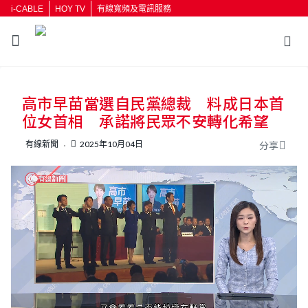
i-CABLE
HOY TV
有線寬頻及電訊服務
返回
高市早苗當選自民黨總裁 料成日本首
按輸入鍵開始搜尋
位女首相 承諾將民眾不安轉化希望
有線新聞
2025年10月04日
分享