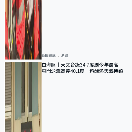
新聞資訊
港聞
白海豚｜天文台錄34.7度創今年最高
屯門泳灘高達40.1度 料酷熱天氣持續