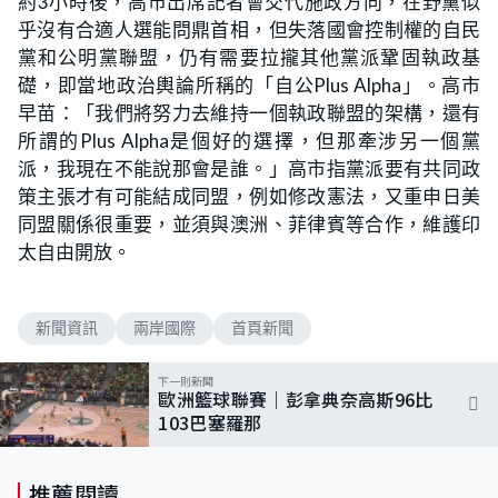
約3小時後，高市出席記者會交代施政方向，在野黨似
乎沒有合適人選能問鼎首相，但失落國會控制權的自民
黨和公明黨聯盟，仍有需要拉攏其他黨派鞏固執政基
礎，即當地政治輿論所稱的「自公Plus Alpha」。高市
早苗：「我們將努力去維持一個執政聯盟的架構，還有
所謂的Plus Alpha是個好的選擇，但那牽涉另一個黨
派，我現在不能說那會是誰。」高市指黨派要有共同政
策主張才有可能結成同盟，例如修改憲法，又重申日美
同盟關係很重要，並須與澳洲、菲律賓等合作，維護印
太自由開放。
新聞資訊
兩岸國際
首頁新聞
下一則新聞
歐洲籃球聯賽｜彭拿典奈高斯96比
103巴塞羅那
推薦閱讀