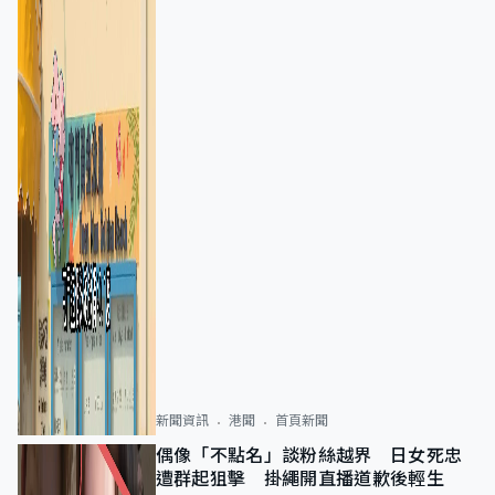
新聞資訊
港聞
首頁新聞
偶像「不點名」談粉絲越界 日女死忠
遭群起狙擊 掛繩開直播道歉後輕生