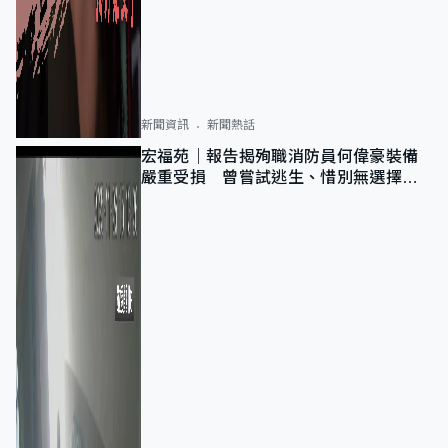
新聞資訊
新聞熱話
宏福苑｜報告揭殉職消防員何偉豪裝備
嚴重受損 曾嘗試逃生、惜別無選擇下
棄裝備墮樓