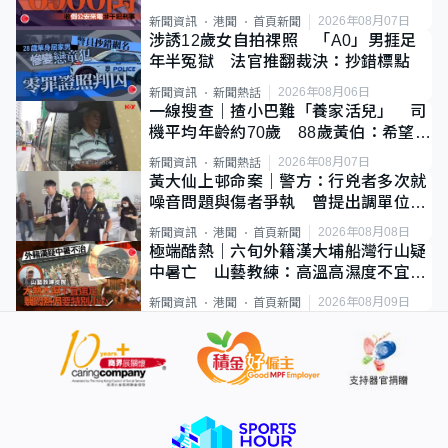
2026年08月07日
新聞資訊
港聞
首頁新聞
涉誘12歲女自拍祼照 「A0」男捱足
年半冤獄 法官推翻裁決：抄錯標點
2026年08月06日
新聞資訊
新聞熱話
一線搜查｜揸小巴難「養家活兒」 司
機平均年齡約70歲 88歲黃伯：希望一
直揸落去
2026年08月07日
新聞資訊
新聞熱話
黃大仙上邨命案｜警方：行兇者多次就
噪音問題與傷者爭執 曾提出調單位已
獲批
2026年08月08日
新聞資訊
港聞
首頁新聞
極端酷熱｜六旬外籍漢大埔船灣行山疑
中暑亡 山藝教練：高溫高濕度不宜遠
足
2026年08月09日
新聞資訊
港聞
首頁新聞