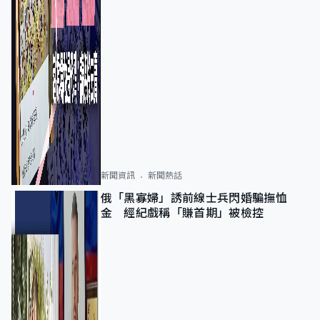
新聞資訊
新聞熱話
俄「黑寡婦」誘前線士兵閃婚騙撫恤
金 經紀戲稱「賺首期」被檢控