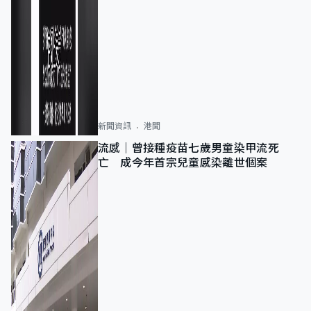
新聞資訊
港聞
流感｜曾接種疫苗七歲男童染甲流死
亡 成今年首宗兒童感染離世個案