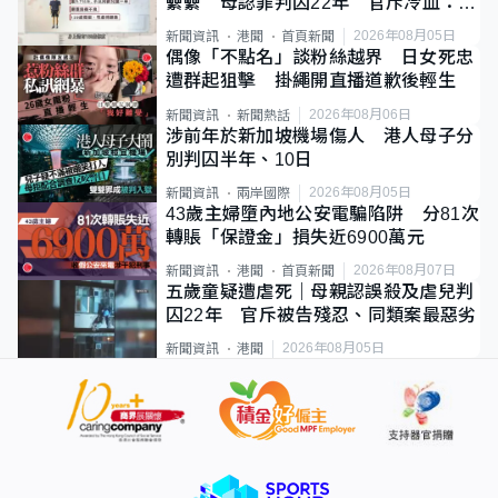
纍纍 母認罪判囚22年 官斥冷血：同
類案最惡劣
2026年08月05日
新聞資訊
港聞
首頁新聞
偶像「不點名」談粉絲越界 日女死忠
遭群起狙擊 掛繩開直播道歉後輕生
2026年08月06日
新聞資訊
新聞熱話
涉前年於新加坡機場傷人 港人母子分
別判囚半年、10日
2026年08月05日
新聞資訊
兩岸國際
43歲主婦墮內地公安電騙陷阱 分81次
轉賬「保證金」損失近6900萬元
2026年08月07日
新聞資訊
港聞
首頁新聞
五歲童疑遭虐死｜母親認誤殺及虐兒判
囚22年 官斥被告殘忍、同類案最惡劣
2026年08月05日
新聞資訊
港聞