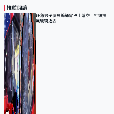
推薦閱讀
旺角男子凌晨追通宵巴士落空 打爆擋
風玻璃逃去