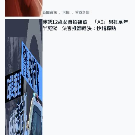
新聞資訊
港聞
首頁新聞
涉誘12歲女自拍祼照 「A0」男捱足年
半冤獄 法官推翻裁決：抄錯標點