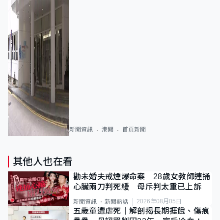
新聞資訊
港聞
首頁新聞
其他人也在看
勸未婚夫戒煙爆命案 28歲女教師連捅
心臟兩刀判死緩 母斥判太重已上訴
2026年08月05日
新聞資訊
新聞熱話
五歲童遭虐死｜解剖揭長期捱餓、傷痕