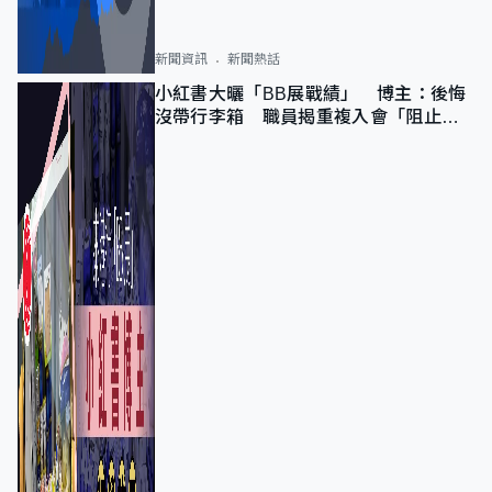
新聞資訊
新聞熱話
小紅書大曬「BB展戰績」 博主：後悔
沒帶行李箱 職員揭重複入會「阻止唔
到」