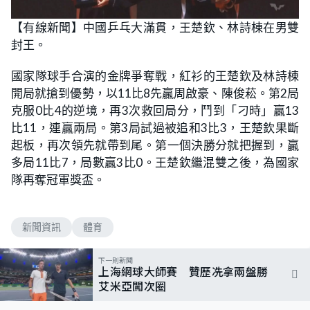
【有線新聞】中國乒乓大滿貫，王楚欽、林詩棟在男雙
封王。
國家隊球手合演的金牌爭奪戰，紅衫的王楚欽及林詩棟
開局就搶到優勢，以11比8先贏周啟豪、陳俊菘。第2局
克服0比4的逆境，再3次救回局分，鬥到「刁時」贏13
比11，連贏兩局。第3局試過被追和3比3，王楚欽果斷
起板，再次領先就帶到尾。第一個決勝分就把握到，贏
多局11比7，局數贏3比0。王楚欽繼混雙之後，為國家
隊再奪冠軍獎盃。
新聞資訊
體育
下一則新聞
上海網球大師賽 贊歷冼拿兩盤勝
艾米亞闖次圈