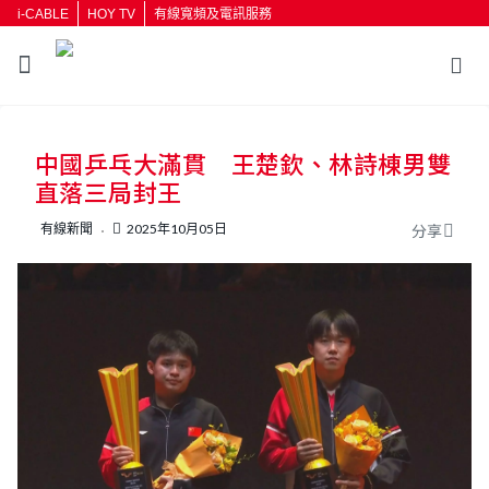
i-CABLE
HOY TV
有線寬頻及電訊服務
返回
中國乒乓大滿貫 王楚欽、林詩棟男雙
按輸入鍵開始搜尋
直落三局封王
有線新聞
2025年10月05日
分享