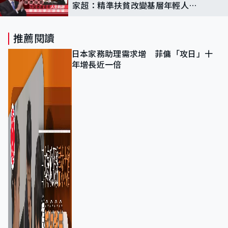
家超：精準扶貧改變基層年輕人人
生
推薦閱讀
日本家務助理需求增 菲傭「攻日」十
年增長近一倍