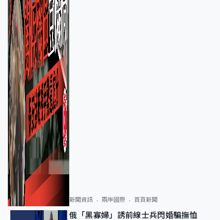
新聞資訊
兩岸國際
首頁新聞
俄「黑寡婦」誘前線士兵閃婚騙撫恤