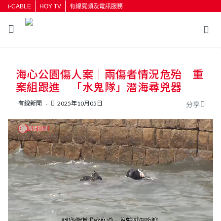
i-CABLE
HOY TV
有線寬頻及電訊服務
返回
海心公園傷人案｜兩傷者情況危殆 重
按輸入鍵開始搜尋
案組跟進 「水鬼隊」潛海尋兇器
有線新聞
2025年10月05日
分享