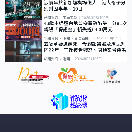
涉前年於新加坡機場傷人 港人母子分
別判囚半年、10日
2026年08月05日
新聞資訊
兩岸國際
43歲主婦墮內地公安電騙陷阱 分81次
轉賬「保證金」損失近6900萬元
2026年08月07日
新聞資訊
港聞
首頁新聞
五歲童疑遭虐死｜母親認誤殺及虐兒判
囚22年 官斥被告殘忍、同類案最惡劣
2026年08月05日
新聞資訊
港聞