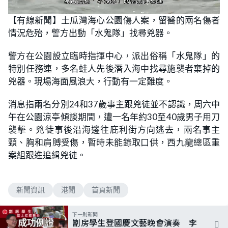
L
U
o
n
【有線新聞】土瓜灣海心公園傷人案，留醫的兩名傷者
a
m
d
u
情況危殆，警方出動「水鬼隊」找尋兇器。
e
t
d
e
:
4
警方在公園設立臨時指揮中心，派出俗稱「水鬼隊」的
8
.
特別任務連，多名蛙人先後潛入海中找尋施襲者棄掉的
2
1
兇器。現場海面風浪大，行動有一定難度。
%
消息指兩名分別24和37歲事主跟兇徒並不認識，周六中
午在公園涼亭傾談期間，遭一名年約30至40歲男子用刀
襲擊。兇徒事後沿海邊往庇利街方向逃去，兩名事主
頸、胸和肩膊受傷，暫時未能錄取口供，西九龍總區重
案組跟進追緝兇徒。
新聞資訊
港聞
首頁新聞
下一則新聞
劏房學生登國慶文藝晚會演奏 李