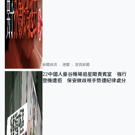
新聞資訊
港聞
首頁新聞
22中國人曼谷機場追星闖貴賓室 強行
登機遭拒 保安做歧視手勢遭紀律處分