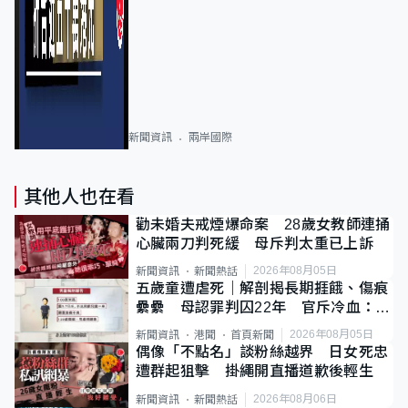
新聞資訊
兩岸國際
其他人也在看
勸未婚夫戒煙爆命案 28歲女教師連捅
心臟兩刀判死緩 母斥判太重已上訴
2026年08月05日
新聞資訊
新聞熱話
五歲童遭虐死｜解剖揭長期捱餓、傷痕
纍纍 母認罪判囚22年 官斥冷血：同
類案最惡劣
2026年08月05日
新聞資訊
港聞
首頁新聞
偶像「不點名」談粉絲越界 日女死忠
遭群起狙擊 掛繩開直播道歉後輕生
2026年08月06日
新聞資訊
新聞熱話