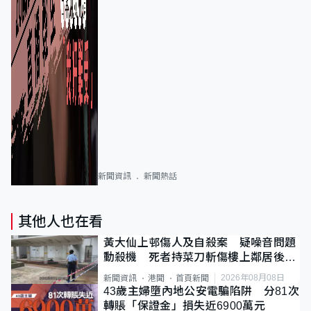
新聞資訊
新聞熱話
其他人也在看
黃大仙上邨傷人及自殺案 疑噪音問題
動殺機 死者持菜刀斬傷樓上鄰居後墮
斃
2026年08月08日
新聞資訊
港聞
首頁新聞
43歲主婦墮內地公安電騙陷阱 分81次
轉賬「保證金」損失近6900萬元