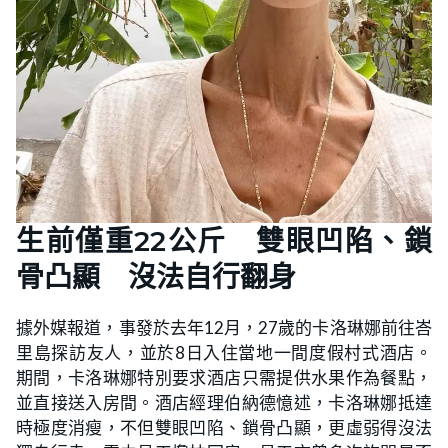
生前僅重22公斤 雙眼凹陷、鎖
骨凸顯 沒法自行翻身
據外媒報道，事發於去年12月，27歲的卡洛琳娜前往峇
里島探訪友人，並於8日入住當地一間度假村式酒店。
期間，卡洛琳娜特別要求酒店只需提供水果作為餐點，
並直接送入房間。酒店經理伯納德憶述，卡洛琳娜抵達
時極度消瘦，不但雙眼凹陷、鎖骨凸顯，更虛弱得沒法