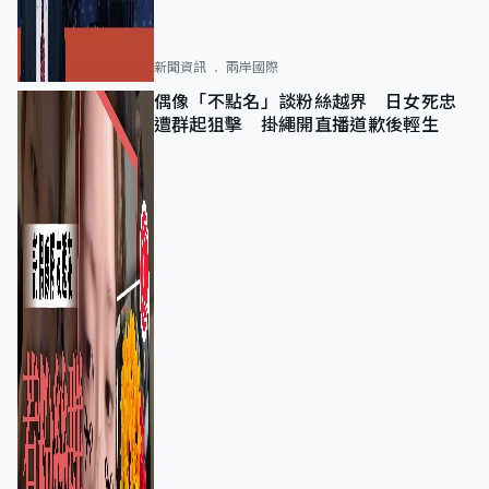
新聞資訊
兩岸國際
偶像「不點名」談粉絲越界 日女死忠
遭群起狙擊 掛繩開直播道歉後輕生