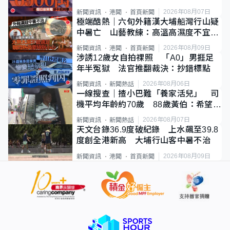
2026年08月07日
新聞資訊
港聞
首頁新聞
極端酷熱｜六旬外籍漢大埔船灣行山疑
中暑亡 山藝教練：高溫高濕度不宜遠
足
2026年08月09日
新聞資訊
港聞
首頁新聞
涉誘12歲女自拍祼照 「A0」男捱足
年半冤獄 法官推翻裁決：抄錯標點
2026年08月06日
新聞資訊
新聞熱話
一線搜查｜揸小巴難「養家活兒」 司
機平均年齡約70歲 88歲黃伯：希望一
直揸落去
2026年08月07日
新聞資訊
新聞熱話
天文台錄36.9度破紀錄 上水飆至39.8
度創全港新高 大埔行山客中暑不治
2026年08月09日
新聞資訊
港聞
首頁新聞