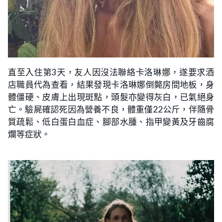
直至入住第3天，友人因沒法聯絡卡洛琳娜，遂要求酒
店職員代為查看，結果發現卡洛琳娜倒斃房間地板，身
體僵硬、皮膚上出現斑點，頭髮亦變得灰白，已氣絕身
亡。驗屍確認死因為營養不良，體重僅22公斤，伴隨骨
質疏鬆、低白蛋白血症、腳部水腫、指甲變黃及牙齒腐
爛等症狀。