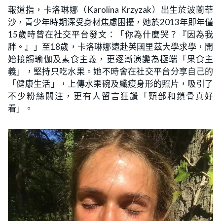
報道指，卡洛琳娜（Karolina Krzyzak）出生於波蘭華
沙，青少年時期深受身材焦慮困擾，她於2013年即年僅
15歲時曾在社交平台發文：「你為什麼哭？『因為我
胖。』」至18歲，卡洛琳娜遠赴英國里茲大學求學，開
始接觸瑜伽及素食主義，更逐漸演變為極端「果食主
義」，堅持只吃水果。她不時會在社交平台分享自己的
「健康生活」，上傳水果碗及纖瘦身形的照片，吸引了
不少粉絲關注，更有人留言狂讚「頸部和鎖骨真好
看」。