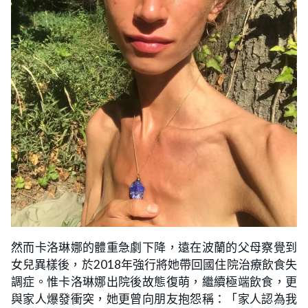
然而卡洛琳娜的體重急劇下降，遠在波蘭的父母察覺到
女兒異樣後，於2018年強行將她帶回國住院治療飲食失
調症。惟卡洛琳娜出院後故態復萌，繼續極端飲食，更
與家人爆發衝突，她更曾向朋友抱怨稱：「家人認為我