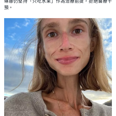
琳娜仍堅持「只吃水果」作為治療前提，拒絕醫療干
預。