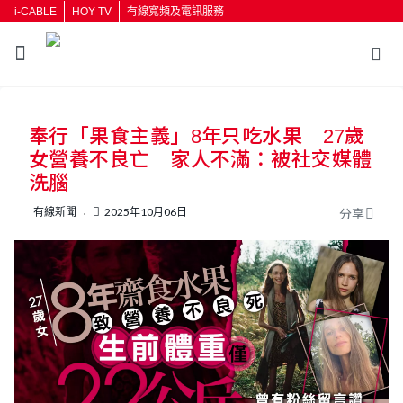
i-CABLE
HOY TV
有線寬頻及電訊服務
返回
奉行「果食主義」8年只吃水果 27歲
按輸入鍵開始搜尋
女營養不良亡 家人不滿：被社交媒體
洗腦
有線新聞
2025年10月06日
分享