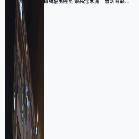
機構倡頻密監察高危家庭 管浩鳴籲加
強跨部門協作