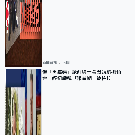
新聞資訊
港聞
俄「黑寡婦」誘前線士兵閃婚騙撫恤
金 經紀戲稱「賺首期」被檢控