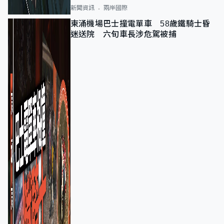
新聞資訊
兩岸國際
東涌機場巴士撞電單車 58歲鐵騎士昏
迷送院 六旬車長涉危駕被捕