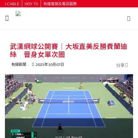
i-CABLE
HOY TV
有線寬頻及電訊服務
返回
武漢網球公開賽｜大坂直美反勝費蘭迪
按輸入鍵開始搜尋
絲 晉身女單次圈
有線新聞
2025年10月07日
分享