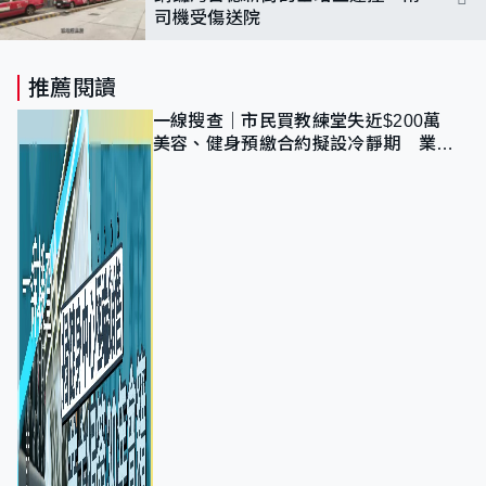
司機受傷送院
推薦閱讀
一線搜查｜市民買教練堂失近$200萬
美容、健身預繳合約擬設冷靜期 業界
憂退款計法對商戶不公