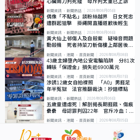
心臟兩刀判死緩 母斥判太重已上訴
2026年08月05日
新聞資訊
新聞熱話
偶像「不點名」談粉絲越界 日女死忠
遭群起狙擊 掛繩開直播道歉後輕生
2026年08月06日
新聞資訊
新聞熱話
黃大仙上邨傷人及自殺案 疑噪音問題
動殺機 死者持菜刀斬傷樓上鄰居後墮
斃
2026年08月08日
新聞資訊
港聞
首頁新聞
43歲主婦墮內地公安電騙陷阱 分81次
轉賬「保證金」損失近6900萬元
2026年08月07日
新聞資訊
港聞
首頁新聞
涉誘12歲女自拍祼照 「A0」男捱足
年半冤獄 法官推翻裁決：抄錯標點
2026年08月06日
新聞資訊
新聞熱話
五歲童遭虐死｜解剖揭長期捱餓、傷痕
纍纍 母認罪判囚22年 官斥冷血：同
類案最惡劣
2026年08月05日
新聞資訊
港聞
首頁新聞