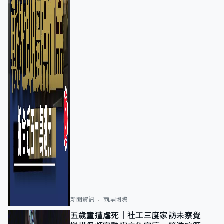
新聞資訊
兩岸國際
五歲童遭虐死｜社工三度家訪未察覺