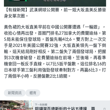
【有線新聞】武漢網球公開賽，前一姐大坂直美反勝晉
身女單次圈。
黃色裙的大坂直美早前在中國公開賽遭遇「一輪遊」，
收拾心情再出發，首圈鬥排名27加拿大的費蘭迪絲，第
5局未能保住發球局，首盤先輸4比6。雙方對上一次交
手是2021年美國公開賽32強，大坂直美領先一盤下倒
輸，這天結局剛好相反。第二盤失了兩個發球局，把握
到3次機會破發，趁費蘭迪絲在前場，笠後場，再看準
機會回一板反手直線，以7比5扳平盤數。這位排名16的
日本球手第三盤利用強勁發球牽制對方，再贏6比3。打
了兩個半小時，反勝盤數2比1過關。
新聞資訊
體育
下一則新聞
銅鑼灣百德新街的士站五連撞 兩