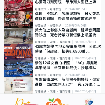
心臟兩刀判死緩 母斥判太重已上訴
2026年08月05日
新聞資訊
新聞熱話
偶像「不點名」談粉絲越界 日女死忠
遭群起狙擊 掛繩開直播道歉後輕生
2026年08月06日
新聞資訊
新聞熱話
黃大仙上邨傷人及自殺案 疑噪音問題
動殺機 死者持菜刀斬傷樓上鄰居後墮
斃
2026年08月08日
新聞資訊
港聞
首頁新聞
43歲主婦墮內地公安電騙陷阱 分81次
轉賬「保證金」損失近6900萬元
2026年08月07日
新聞資訊
港聞
首頁新聞
涉誘12歲女自拍祼照 「A0」男捱足
年半冤獄 法官推翻裁決：抄錯標點
2026年08月06日
新聞資訊
新聞熱話
五歲童遭虐死｜解剖揭長期捱餓、傷痕
纍纍 母認罪判囚22年 官斥冷血：同
類案最惡劣
2026年08月05日
新聞資訊
港聞
首頁新聞