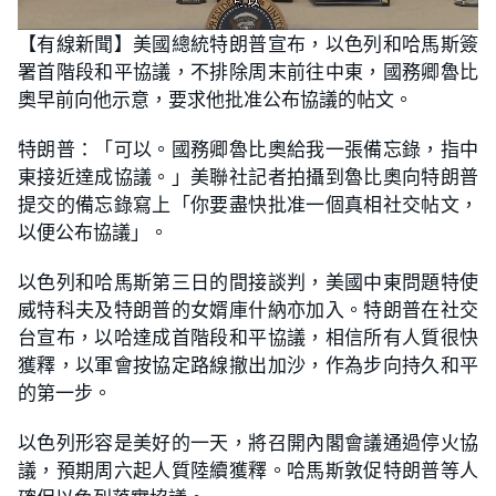
L
U
o
n
【有線新聞】美國總統特朗普宣布，以色列和哈馬斯簽
a
m
d
u
署首階段和平協議，不排除周末前往中東，國務卿魯比
e
t
d
e
:
奧早前向他示意，要求他批准公布協議的帖文。
4
2
.
特朗普：「可以。國務卿魯比奧給我一張備忘錄，指中
2
5
東接近達成協議。」美聯社記者拍攝到魯比奧向特朗普
%
提交的備忘錄寫上「你要盡快批准一個真相社交帖文，
以便公布協議」。
以色列和哈馬斯第三日的間接談判，美國中東問題特使
威特科夫及特朗普的女婿庫什納亦加入。特朗普在社交
台宣布，以哈達成首階段和平協議，相信所有人質很快
獲釋，以軍會按協定路線撤出加沙，作為步向持久和平
的第一步。
以色列形容是美好的一天，將召開內閣會議通過停火協
議，預期周六起人質陸續獲釋。哈馬斯敦促特朗普等人