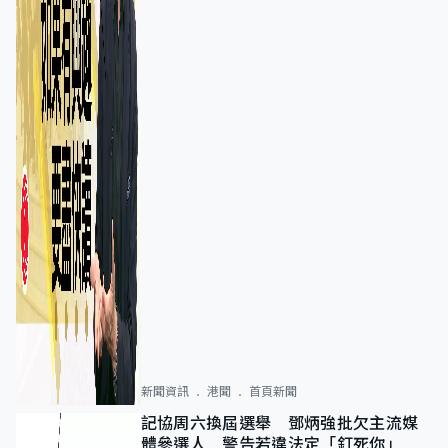
新聞資訊
港聞
首頁新聞
記協周六換屆選舉 鄧炳強批欠主流媒
體參選人 警告若違法定「釘死你」