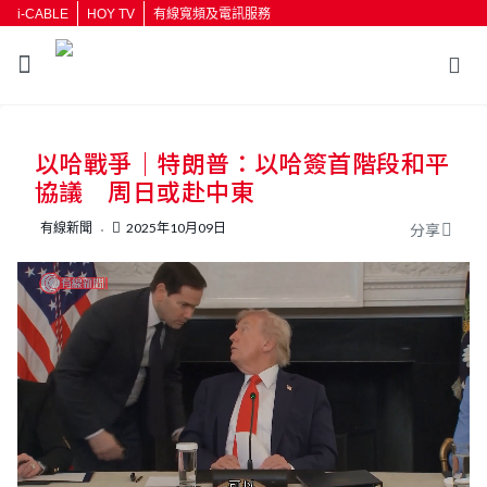
i-CABLE
HOY TV
有線寬頻及電訊服務
返回
以哈戰爭｜特朗普：以哈簽首階段和平
按輸入鍵開始搜尋
協議 周日或赴中東
有線新聞
2025年10月09日
分享