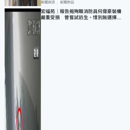
新聞資訊
新聞熱話
宏福苑｜報告揭殉職消防員何偉豪裝備
嚴重受損 曾嘗試逃生、惜別無選擇下
棄裝備墮樓