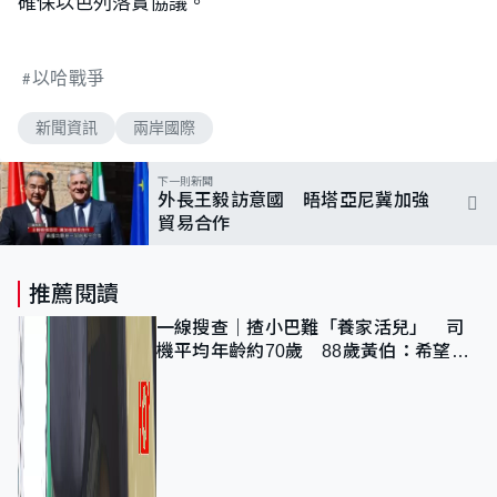
確保以色列落實協議。
以哈戰爭
新聞資訊
兩岸國際
下一則新聞
外長王毅訪意國 晤塔亞尼冀加強
貿易合作
推薦閱讀
一線搜查｜揸小巴難「養家活兒」 司
機平均年齡約70歲 88歲黃伯：希望一
直揸落去