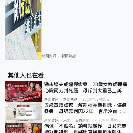
新聞資訊
新聞熱話
其他人也在看
勸未婚夫戒煙爆命案 28歲女教師連捅
心臟兩刀判死緩 母斥判太重已上訴
2026年08月05日
新聞資訊
新聞熱話
五歲童遭虐死｜解剖揭長期捱餓、傷痕
纍纍 母認罪判囚22年 官斥冷血：同
類案最惡劣
2026年08月05日
新聞資訊
港聞
首頁新聞
偶像「不點名」談粉絲越界 日女死忠
遭群起狙擊 掛繩開直播道歉後輕生