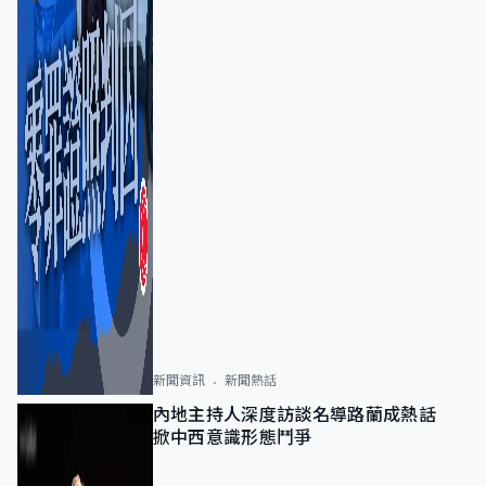
新聞資訊
新聞熱話
內地主持人深度訪談名導路蘭成熱話
掀中西意識形態鬥爭