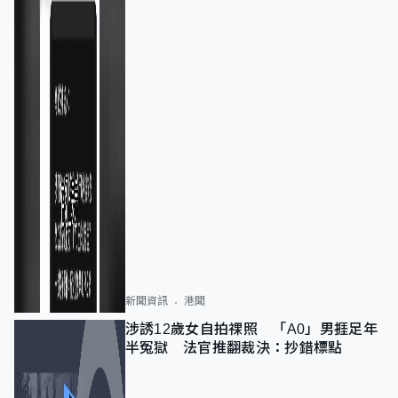
新聞資訊
港聞
涉誘12歲女自拍祼照 「A0」男捱足年
半冤獄 法官推翻裁決：抄錯標點