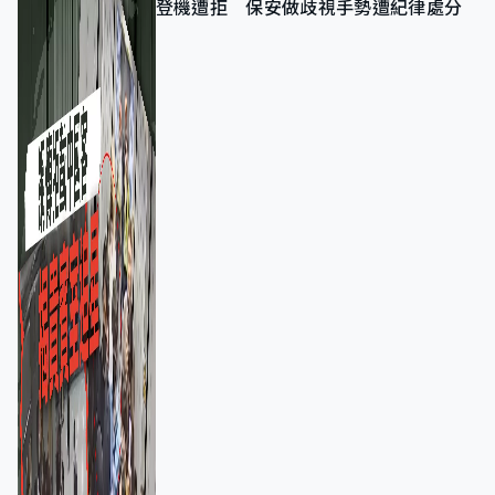
登機遭拒 保安做歧視手勢遭紀律處分