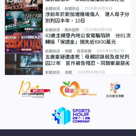
2026年08月06日
新聞資訊
新聞熱話
涉前年於新加坡機場傷人 港人母子分
別判囚半年、10日
2026年08月05日
新聞資訊
兩岸國際
43歲主婦墮內地公安電騙陷阱 分81次
轉賬「保證金」損失近6900萬元
2026年08月07日
新聞資訊
港聞
首頁新聞
五歲童疑遭虐死｜母親認誤殺及虐兒判
囚22年 官斥被告殘忍、同類案最惡劣
2026年08月05日
新聞資訊
港聞