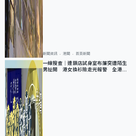
新聞資訊
港聞
首頁新聞
一線搜查｜連鎖店試身室布簾突遭陌生
男扯開 港女換衫險走光報警 全港分
店急換實體門