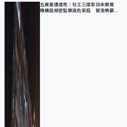
五歲童遭虐死｜社工三度家訪未察覺
機構倡頻密監察高危家庭 管浩鳴籲加
強跨部門協作