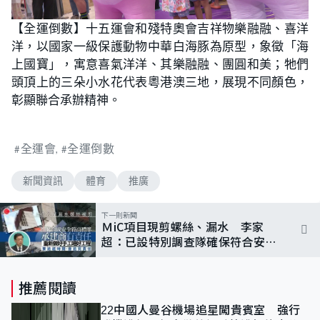
【全運倒數】十五運會和殘特奧會吉祥物樂融融、喜洋
洋，以國家一級保護動物中華白海豚為原型，象徵「海
上國寶」，寓意喜氣洋洋、其樂融融、團圓和美；牠們
頭頂上的三朵小水花代表粵港澳三地，展現不同顏色，
彰顯聯合承辦精神。
全運會
全運倒數
新聞資訊
體育
推廣
下一則新聞
ＭiC項目現剪螺絲、漏水 李家
超：已設特別調查隊確保符合安全
標準
推薦閱讀
22中國人曼谷機場追星闖貴賓室 強行