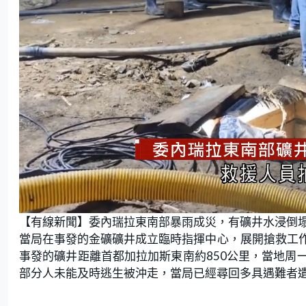
L
U
o
n
【有線新聞】委內瑞拉東南部暴雨成災，有礦井水浸倒塌
a
m
d
u
e
t
當局在事發的金礦礦井成立臨時指揮中心，展開搶救工
d
e
:
事發的礦井距離首都加拉加斯東南約850公里，當地周
6
4
.
部分人未能及時逃生被沖走，當局已經尋回多具遇難者
2
9
%