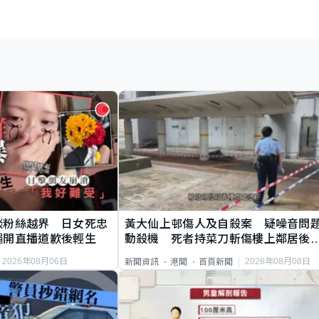
談粉絲越界 日女死忠
黃大仙上邨傷人及自殺案 疑噪音問
繩開直播道歉後輕生
動殺機 死者持菜刀斬傷樓上鄰居後
斃
2026年08月06日
2026年08月08日
新聞資訊
港聞
首頁新聞