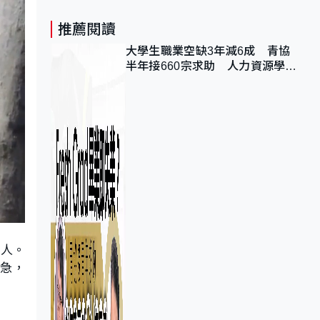
推薦閱讀
大學生職業空缺3年減6成 青協
半年接660宗求助 人力資源學
會：AI浪潮重整職位需求
的人。
好急，