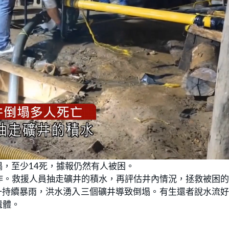
，至少14死，據報仍然有人被困。
作。救援人員抽走礦井的積水，再評估井內情況，拯救被困
一持續暴雨，洪水湧入三個礦井導致倒塌。有生還者說水流
遺體。