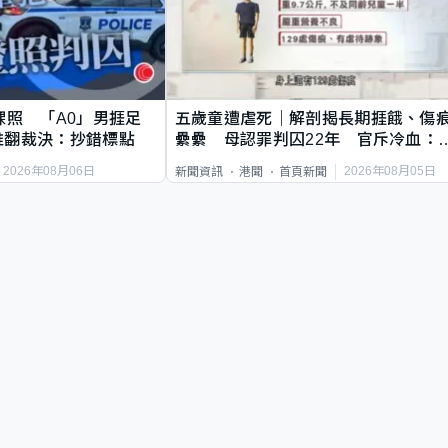
祼照 「A0」男捱足
五歲童遭虐死｜解剖揭長期捱餓、傷
推翻裁決：抄錯標點
纍纍 母認罪判囚22年 官斥冷血：
類案最惡劣
2026年08月06日
2026年08月05日
新聞資訊
港聞
首頁新聞