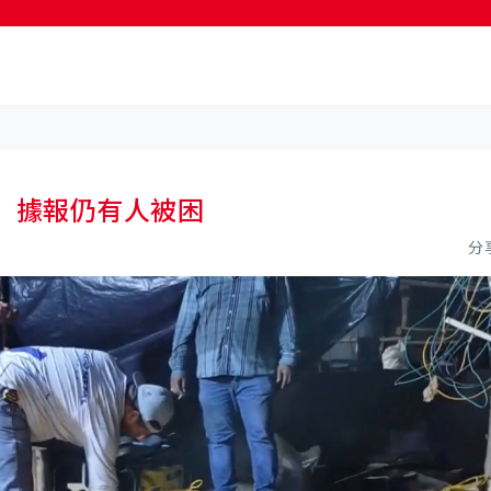
按輸入鍵開始搜尋
 據報仍有人被困
分