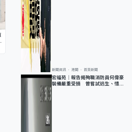
痕
同
新聞資訊
港聞
首頁新聞
宏福苑｜報告揭殉職消防員何偉豪
裝備嚴重受損 曾嘗試逃生、惜別
無選擇下棄裝備墮樓