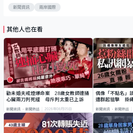
新聞資訊
兩岸國際
其他人也在看
勸未婚夫戒煙爆命案 28歲女教師連捅
偶像「不點名」
心臟兩刀判死緩 母斥判太重已上訴
遭群起狙擊 掛
2026年08月05日
新聞資訊
新聞熱話
新聞資訊
新聞熱話