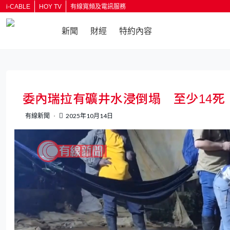
i-CABLE
HOY TV
有線寬頻及電訊服務
新聞
財經
特約內容
返回
委內瑞拉有礦井水浸倒塌 至少14死
有線新聞
2025年10月14日