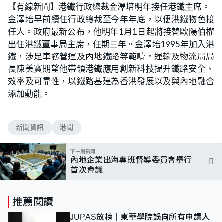
n
【有線新聞】港鐵行政總裁金澤培明年接任港鐵主席。
a
m
d
u
金澤培早前續任行政總裁至今年年底，以便港鐵物色接
e
t
d
e
:
任人。政府最新公布，他明年1月1日起將接替歐陽伯權
7
5
出任港鐵董事局主席，任期三年。金澤培1995年加入港
.
0
鐵，涉足車務營運及內地鐵路等範疇。運輸及物流局局
0
%
長陳美寶期望他帶領港鐵應用創新科技提升鐵路安全、
效率及可靠性，以鐵路基建為香港發展以及與內地融合
添加動能。
新聞資訊
港聞
下一則新聞
內地企業出海專班督導委員會舉行
首次會議
推薦閱讀
JUPAS放榜｜東華學院誤向所有申請人