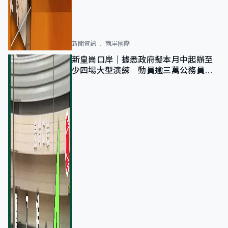
新聞資訊
兩岸國際
新皇崗口岸｜據悉政府擬本月中起辦至
少四場大型演練 動員逾三萬公務員人
次測試