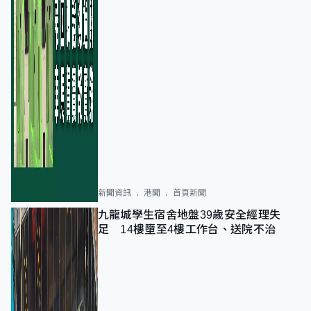
新聞資訊
港聞
首頁新聞
九龍城學生宿舍地盤39歲安全經理失
足 14樓墮至4樓工作台、送院不治