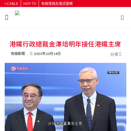
i-CABLE
HOY TV
有線寬頻及電訊服務
返回
港鐵行政總裁金澤培明年接任港鐵主席
按輸入鍵開始搜尋
有線新聞
2025年10月14日
分享
L
U
o