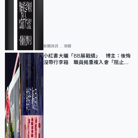
新聞資訊
港聞
小紅書大曬「BB展戰績」 博主：後悔
沒帶行李箱 職員揭重複入會「阻止唔
到」