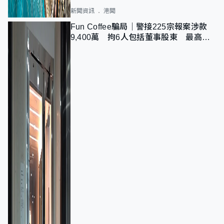
新聞資訊
港聞
Fun Coffee騙局｜警接225宗報案涉款
9,400萬 拘6人包括董事股東 最高金
額一宗涉近千萬