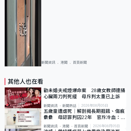
新聞資訊
港聞
首頁新聞
其他人也在看
勸未婚夫戒煙爆命案 28歲女教師連捅
心臟兩刀判死緩 母斥判太重已上訴
2026年08月05日
新聞資訊
新聞熱話
五歲童遭虐死｜解剖揭長期捱餓、傷痕
纍纍 母認罪判囚22年 官斥冷血：同
類案最惡劣
2026年08月05日
新聞資訊
港聞
首頁新聞