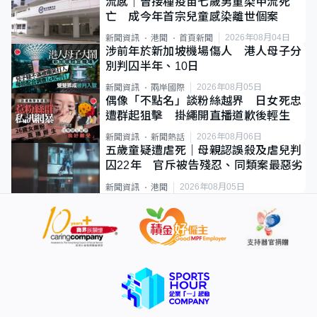
流感｜曾接種疫苗七歲男童染甲流死
亡 成今年首宗兒童感染離世個案
2026年08月04日
新聞資訊
港聞
首頁新聞
涉前年於新加坡機場傷人 港人母子分
別判囚半年、10日
2026年08月05日
新聞資訊
兩岸國際
偶像「不點名」談粉絲越界 日女死忠
遭群起狙擊 掛繩開直播道歉後輕生
2026年08月06日
新聞資訊
新聞熱話
五歲童疑遭虐死｜母親認誤殺及虐兒判
囚22年 官斥被告殘忍、同類案最惡劣
2026年08月05日
新聞資訊
港聞