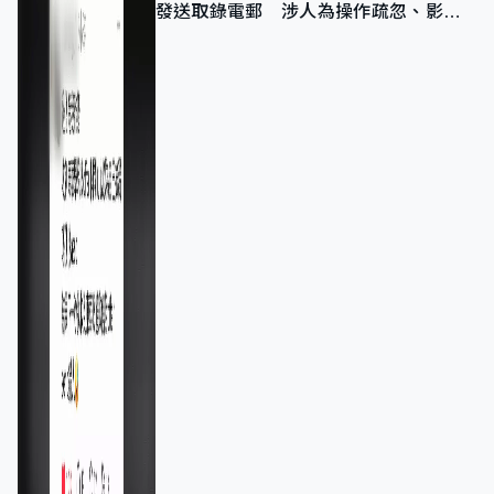
發送取錄電郵 涉人為操作疏忽、影響
11,139人