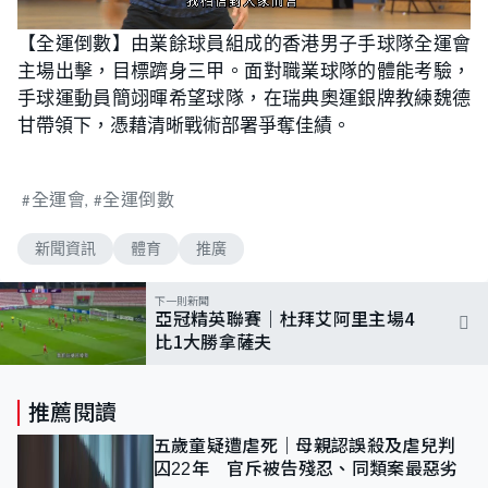
L
U
o
n
【全運倒數】由業餘球員組成的香港男子手球隊全運會
a
m
d
u
主場出擊，目標躋身三甲。面對職業球隊的體能考驗，
e
t
d
e
:
手球運動員簡翊暉希望球隊，在瑞典奧運銀牌教練魏德
4
0
甘帶領下，憑藉清晰戰術部署爭奪佳績。
.
0
0
%
全運會
全運倒數
新聞資訊
體育
推廣
下一則新聞
亞冠精英聯賽｜杜拜艾阿里主場4
比1大勝拿薩夫
推薦閱讀
五歲童疑遭虐死｜母親認誤殺及虐兒判
囚22年 官斥被告殘忍、同類案最惡劣