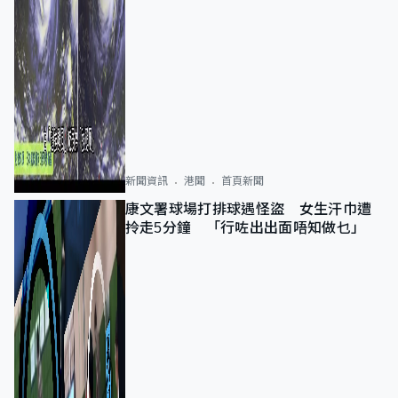
新聞資訊
港聞
首頁新聞
康文署球場打排球遇怪盜 女生汗巾遭
拎走5分鐘 「行咗出出面唔知做乜」