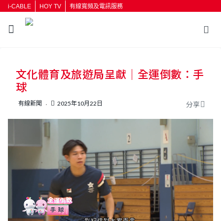
i-CABLE
HOY TV
有線寬頻及電訊服務
返回
文化體育及旅遊局呈獻｜全運倒數：手
按輸入鍵開始搜尋
球
有線新聞
2025年10月22日
分享