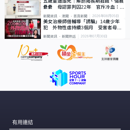
五歲童遭虐死｜解剖揭長期捱餓、傷痕
纍纍 母認罪判囚22年 官斥冷血：同
類案最惡劣
2026年08月05日
新聞資訊
港聞
首頁新聞
美女治療師借輔導「誘騙」14歲少年
犯 外物性虐持續3個月 受害者母：
要保護其他人
2026年07月30日
新聞資訊
新聞熱話
有用連結