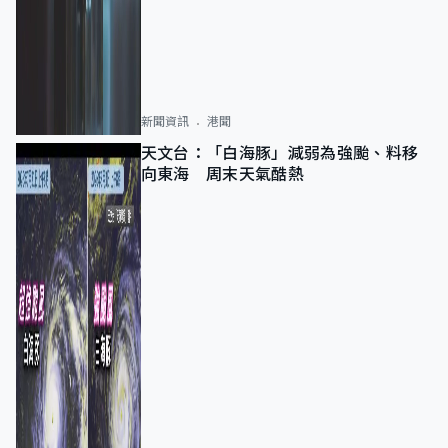
新聞資訊
港聞
天文台：「白海豚」減弱為強颱、料移
向東海 周末天氣酷熱