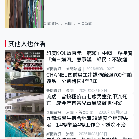
新聞資訊
港聞
首頁新聞
其他人也在看
印度KOL數百元「窮遊」中國 靠接濟
「嫌三嫌四」惹爭議 網民：不歡迎劣
質旅客
2026年08月02日
新聞資訊
新聞熱話
CHANEL四前員工串謀偷竊逾700件銷
毀品 分別判囚4至7年
2026年08月03日
新聞資訊
港聞
流感｜曾接種疫苗七歲男童染甲流死
亡 成今年首宗兒童感染離世個案
2026年08月04日
新聞資訊
港聞
首頁新聞
九龍城學生宿舍地盤39歲安全經理失
足 14樓墮至4樓工作台、送院不治
2026年08月03日
新聞資訊
港聞