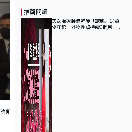
推薦閱讀
美女治療師借輔導「誘騙」14歲
少年犯 外物性虐持續3個月 受
害者母：要保護其他人
獲所有