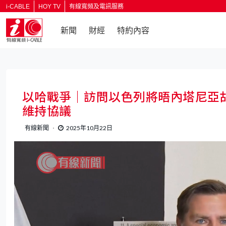
i-CABLE
HOY TV
有線寬頻及電訊服務
新聞
財經
特約內容
返回
以哈戰爭｜訪問以色列將晤內塔尼亞
維持協議
有線新聞
2025年10月22日