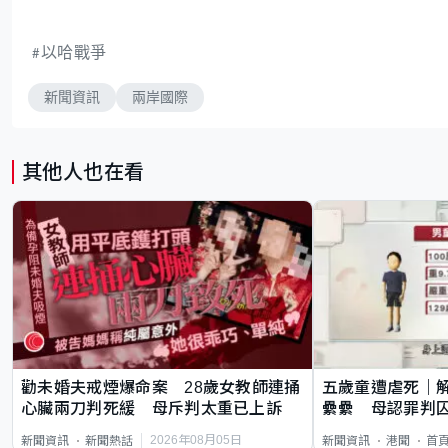
以哈戰爭
新聞資訊
兩岸國際
其他人也在看
勸未婚夫戒煙爆命案 28歲女教師連捅
五歲童遭虐死｜
心臟兩刀判死緩 母斥判太重已上訴
纍纍 母認罪判囚
類案最惡劣
2026年08月05日
新聞資訊
新聞熱話
新聞資訊
港聞
首