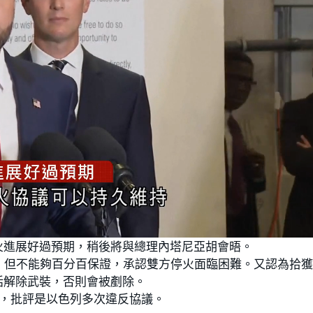
火進展好過預期，稍後將與總理內塔尼亞胡會晤。
，但不能夠百分百保證，承認雙方停火面臨困難。又認為拾
括解除武裝，否則會被剷除。
議，批評是以色列多次違反協議。