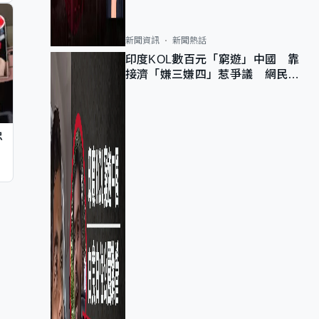
新聞資訊
新聞熱話
印度KOL數百元「窮遊」中國 靠
接濟「嫌三嫌四」惹爭議 網民：
不歡迎劣質旅客
忠