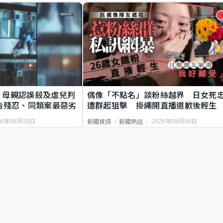
｜母親認誤殺及虐兒判
偶像「不點名」談粉絲越界 日女死
告殘忍、同類案最惡劣
遭群起狙擊 掛繩開直播道歉後輕生
26年08月05日
2026年08月06日
新聞資訊
新聞熱話