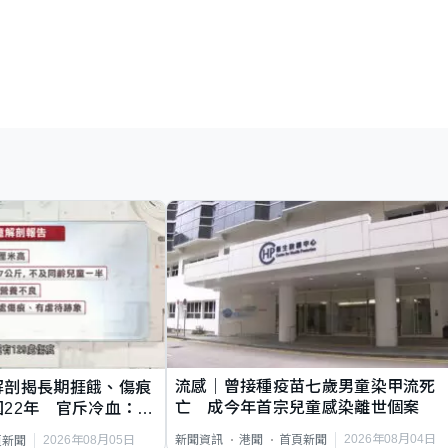
流感｜曾接種疫苗七歲男童染甲流死
解剖揭長期捱餓、傷痕
亡 成今年首宗兒童感染離世個案
22年 官斥冷血：同
2026年08月04日
新聞資訊
港聞
首頁新聞
2026年08月05日
頁新聞