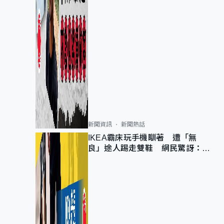
新聞資訊
新聞熱話
IKEA霸床玩手機瞓著 遭「無
良」途人踢走雙鞋 網民驚訝：冇
著襪咁盡！？