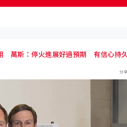
按輸入鍵開始搜尋
胡 萬斯：停火進展好過預期 有信心持
分