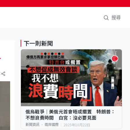
搜尋
下一則新聞
久
享
俄烏戰爭｜美俄元首會晤或擱置 特朗普：
不想浪費時間 白宮：沒必要見面
2025年10月22日
新聞資訊
兩岸國際