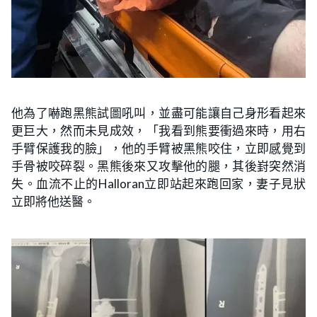
他為了嚇跑黑熊試圖吼叫，並盡可能讓自己身形看起來
更巨大，然而未見成效，「我看到熊要衝過來時，用右
手臂保護我的臉」，他的手臂被黑熊咬住，立即感覺到
手骨被咬碎裂。黑熊後來又攻擊他的腿，其後崶突然消
失。血流不止的Halloran立即站起來跑回家，妻子見狀
立即將他送醫。