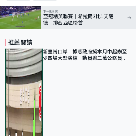
下一則新聞
亞冠精英聯賽｜希拉爾3比1艾薩
德 排西亞區榜首
推薦閱讀
新皇崗口岸｜據悉政府擬本月中起辦至
少四場大型演練 動員逾三萬公務員人
次測試