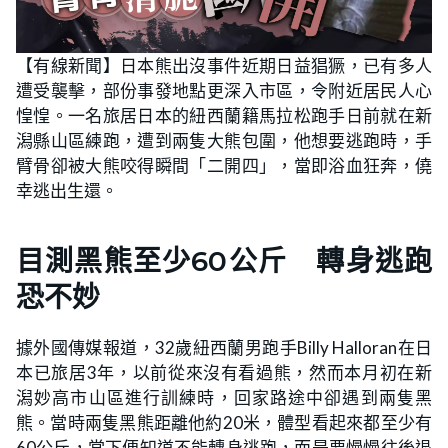
【有線新聞】日本熊出沒事件近期日益猖獗，已有多人
遭受襲擊，部份事發地點更深入市區，令附近居民人心
惶惶。一名旅居日本的紐西蘭籍馬拉松跑手日前就在新
潟縣山區練跑，遭到兩隻大熊包圍，他想要逃跑時，手
臂骨卻被大熊咬得瞬間「二開四」，當即浴血狂奔，僥
幸逃出生還。
目測黑熊至少60公斤 轉身逃跑
恐不妙
據外國傳媒報道，32歲紐西蘭男跑手Billy Halloran在日
本已旅居3年，以前從來沒有看過熊，然而本月初在新
潟妙高市山區進行訓練時，回家路途中卻遇到兩隻黑
熊。當時兩隻黑熊距離他約20米，體型看起來都至少有
60公斤，當下便知道不能轉身逃跑，而是要慢慢往後退