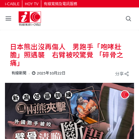
i-CABLE
HOY TV
有線寬頻及電訊服務
日本熊出沒再傷人 男跑手「咆哮壯
膽」照遇襲 右臂被咬驚覺 「碎骨之
痛」
有線新聞
2025年10月22日
分享