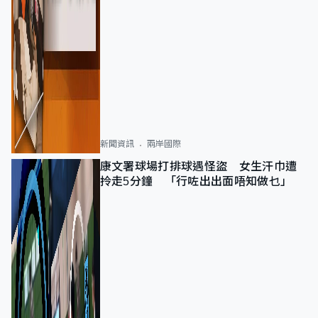
新聞資訊
兩岸國際
康文署球場打排球遇怪盜 女生汗巾遭
拎走5分鐘 「行咗出出面唔知做乜」