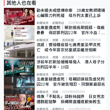
其他人也在看
勸未婚夫戒煙爆命案 28歲女教師連捅
心臟兩刀判死緩 母斥判太重已上訴
2026年08月05日
新聞資訊
新聞熱話
五歲童遭虐死｜解剖揭長期捱餓、傷痕
纍纍 母認罪判囚22年 官斥冷血：同
類案最惡劣
2026年08月05日
新聞資訊
港聞
首頁新聞
流感｜曾接種疫苗七歲男童染甲流死
亡 成今年首宗兒童感染離世個案
2026年08月04日
新聞資訊
港聞
首頁新聞
涉前年於新加坡機場傷人 港人母子分
別判囚半年、10日
2026年08月05日
新聞資訊
兩岸國際
五歲童疑遭虐死｜母親認誤殺及虐兒判
囚22年 官斥被告殘忍、同類案最惡劣
2026年08月05日
新聞資訊
港聞
偶像「不點名」談粉絲越界 日女死忠
遭群起狙擊 掛繩開直播道歉後輕生
2026年08月06日
新聞資訊
新聞熱話