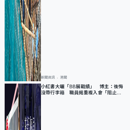
新聞資訊
港聞
小紅書大曬「BB展戰績」 博主：後悔
沒帶行李箱 職員揭重複入會「阻止唔
到」