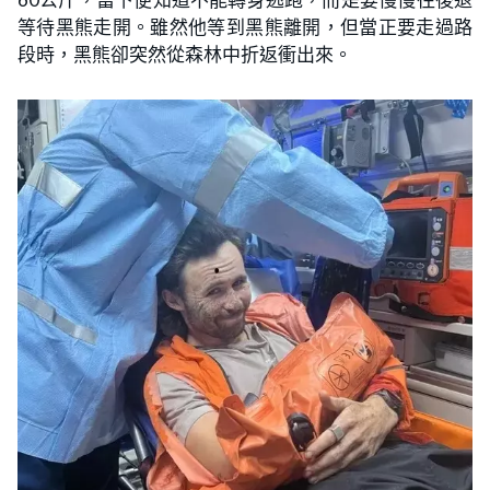
等待黑熊走開。雖然他等到黑熊離開，但當正要走過路
段時，黑熊卻突然從森林中折返衝出來。