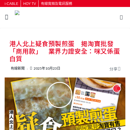
i-CABLE
HOY TV
有線寬頻及電訊服務
返回
港人北上疑食預製煎蛋 揭淘寶批發
按輸入鍵開始搜尋
「商用款」 業界力證安全：咪又係蛋
白質
有線新聞
2025年10月23日
分享