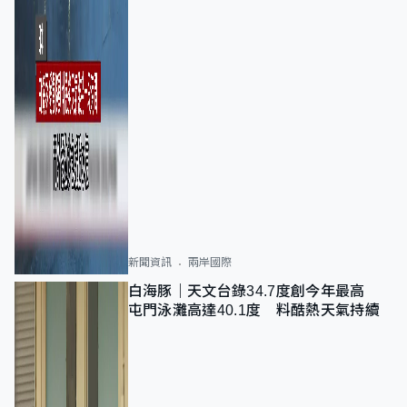
新聞資訊
兩岸國際
白海豚｜天文台錄34.7度創今年最高
屯門泳灘高達40.1度 料酷熱天氣持續