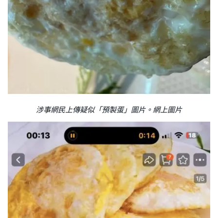
涉事網民上傳疑似「預製蛋」圖片。網上圖片