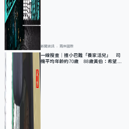
新聞資訊
兩岸國際
一線搜查｜揸小巴難「養家活兒」 司
機平均年齡約70歲 88歲黃伯：希望一
直揸落去