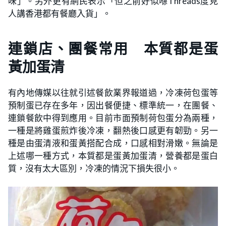
味」。另外更有網民表示「但之前好似喺Threads度見
人講香港都有餐廳入貨」。
連鎖店、團餐常用 本質都是蛋
黃加蛋清
有內地傳媒以往就引述餐飲業界報道過，冷凍荷包蛋等
預制蛋已存在多年，因出餐便捷、標準統一，在團餐、
連鎖餐飲中得到應用。目前市面預制荷包蛋分為兩種，
一種是將雞蛋煎炸後冷凍，翻熱後口感更有韌勁。另一
種是由蛋清液和蛋黃搭配合成，口感相對滑嫩。無論是
上述哪一種方式，本質都是蛋黃加蛋清，營養都是蛋白
質，沒有太大區別，冷凍的情況下損失很小。