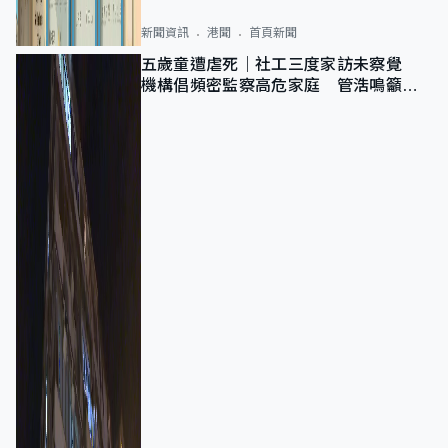
新聞資訊
港聞
首頁新聞
五歲童遭虐死｜社工三度家訪未察覺
機構倡頻密監察高危家庭 管浩鳴籲加
強跨部門協作