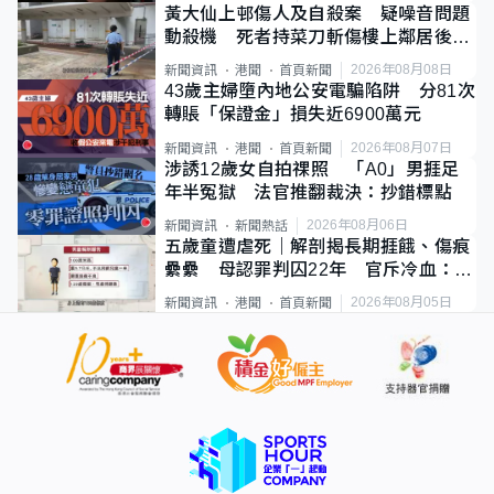
黃大仙上邨傷人及自殺案 疑噪音問題
動殺機 死者持菜刀斬傷樓上鄰居後墮
斃
2026年08月08日
新聞資訊
港聞
首頁新聞
43歲主婦墮內地公安電騙陷阱 分81次
轉賬「保證金」損失近6900萬元
2026年08月07日
新聞資訊
港聞
首頁新聞
涉誘12歲女自拍祼照 「A0」男捱足
年半冤獄 法官推翻裁決：抄錯標點
2026年08月06日
新聞資訊
新聞熱話
五歲童遭虐死｜解剖揭長期捱餓、傷痕
纍纍 母認罪判囚22年 官斥冷血：同
類案最惡劣
2026年08月05日
新聞資訊
港聞
首頁新聞