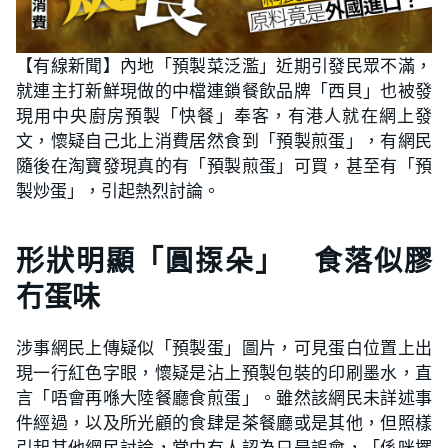
【有線新聞】內地「預製菜泛濫」近期引發民眾不滿，
就連主打新鮮現做的中檔連鎖餐飲品牌「西貝」也被發
現用中央廚房預製「快餐」奉客，有港人就在網上發
文，懷疑自己北上消費居然食到「預製煎蛋」，有網民
隨後在淘寶發現真的有「預製煎蛋」可買，甚至有「預
製炒蛋」，引起熱烈討論。
形狀明顯「圓揼朵」 食落似膠
冇蛋味
涉事網民上傳疑似「預製蛋」圖片，可見蛋白位置上出
現一行紅色字眼，懷疑是沾上預製包裝的印刷墨水，直
言「唔會再喺大陸餐廳食煎蛋」。雖然該網民未詳述事
件經過，以及所光顧的食肆是茶餐廳或是其他，但照樣
引起其他網民討論，當中有人認為只是誤會，「係咪擺