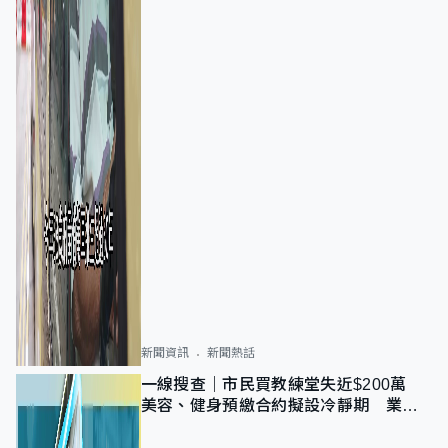
新聞資訊
新聞熱話
一線搜查｜市民買教練堂失近$200萬
美容、健身預繳合約擬設冷靜期 業界
憂退款計法對商戶不公