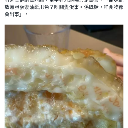
放煎蛋張索油紙甩色？唔關隻蛋事。係既話，咩食物都
會出事」。