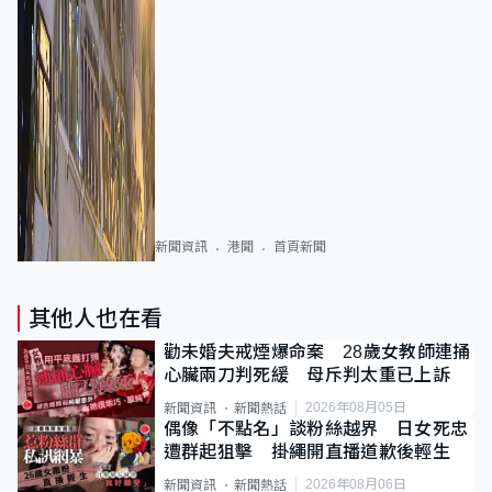
新聞資訊
港聞
首頁新聞
其他人也在看
勸未婚夫戒煙爆命案 28歲女教師連捅
心臟兩刀判死緩 母斥判太重已上訴
2026年08月05日
新聞資訊
新聞熱話
偶像「不點名」談粉絲越界 日女死忠
遭群起狙擊 掛繩開直播道歉後輕生
2026年08月06日
新聞資訊
新聞熱話