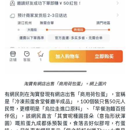
淘寶有網店出售「商用荷包蛋」。網上圖片
有網民則在淘寶發現有網店出售「商用荷包蛋」，宣稱
是「冷凍煎蛋食堂餐廳半成品」，100個裝只售50元人
民幣，更標明是「烏拉圭進口原料」、「早餐泡麵百搭
伴侶」，該網民直言「其實呢種圓揼朵（意指形狀渾
圓）嘅煎蛋九成都係預製蛋，食落去好似膠咁，冇蛋