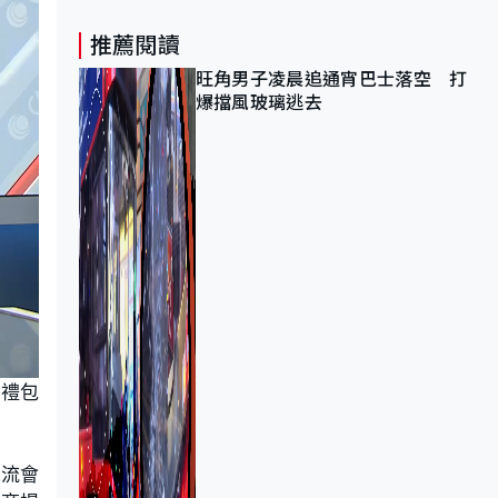
推薦閱讀
旺角男子凌晨追通宵巴士落空 打
爆擋風玻璃逃去
有禮包
人流會