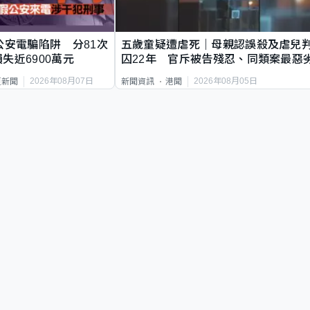
公安電騙陷阱 分81次
五歲童疑遭虐死｜母親認誤殺及虐兒
失近6900萬元
囚22年 官斥被告殘忍、同類案最惡
2026年08月07日
2026年08月05日
頁新聞
新聞資訊
港聞