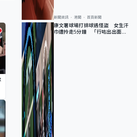
新聞資訊
港聞
首頁新聞
康文署球場打排球遇怪盜 女生汗
巾遭拎走5分鐘 「行咗出出面唔
知做乜」
忠