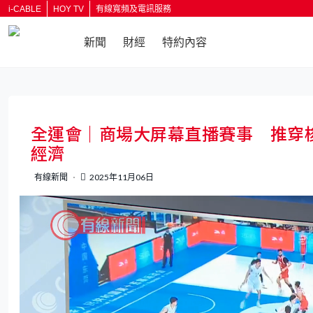
i-CABLE
HOY TV
有線寬頻及電訊服務
新聞
財經
特約內容
返回
全運會｜商場大屏幕直播賽事 推穿
經濟
有線新聞
2025年11月06日