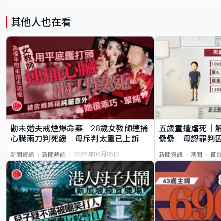
其他人也在看
勸未婚夫戒煙爆命案 28歲女教師連捅
五歲童遭虐死｜
心臟兩刀判死緩 母斥判太重已上訴
纍纍 母認罪判囚
類案最惡劣
2026年08月05日
新聞資訊
新聞熱話
新聞資訊
港聞
首