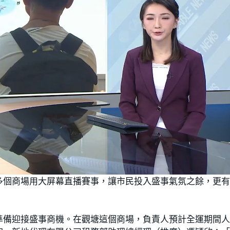
多個商場用大屏幕直播賽事，讓市民投入盛事氣氛之餘，更
準備迎接盛事商機。在觀塘這個商場，負責人預計全運期間