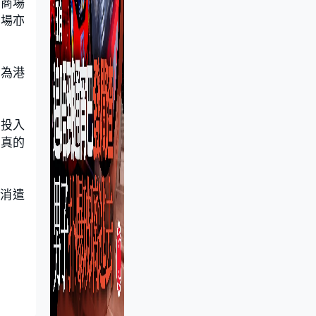
「商場
商場亦
起為港
有投入
隊真的
消遣