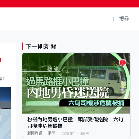
搜尋
下一則新聞
動
享
粉嶺內地男遭小巴撞 頭部受傷送院 六旬
司機涉危駕被捕
2025年11月06日
新聞資訊
港聞