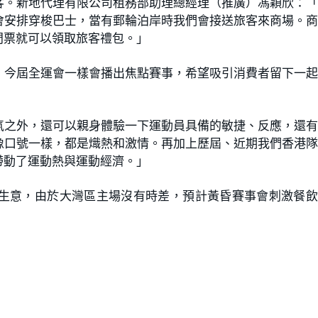
客。新地代理有限公司租務部助理總經理（推廣）馮穎欣：
會安排穿梭巴士，當有郵輪泊岸時我們會接送旅客來商場。
門票就可以領取旅客禮包。」
，今屆全運會一樣會播出焦點賽事，希望吸引消費者留下一
氣之外，還可以親身體驗一下運動員具備的敏捷、反應，還
像口號一樣，都是熾熱和激情。再加上歷屆、近期我們香港
帶動了運動熱與運動經濟。」
生意，由於大灣區主場沒有時差，預計黃昏賽事會刺激餐飲