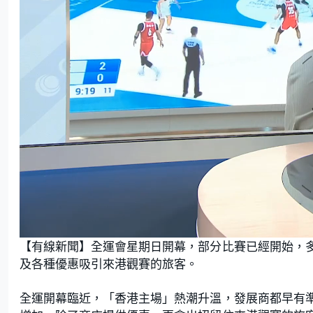
L
U
o
n
【有線新聞】全運會星期日開幕，部分比賽已經開始，
a
m
d
u
e
t
及各種優惠吸引來港觀賽的旅客。
d
e
:
2
2
.
全運開幕臨近，「香港主場」熱潮升溫，發展商都早有
1
3
%