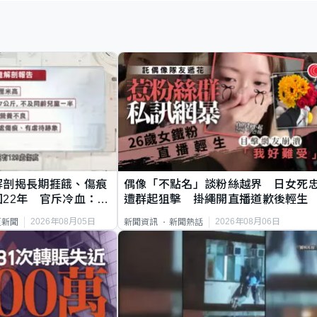
解剖揭長期捱餓、傷痕
偶像「不點名」談粉絲越界 日女死
22年 官斥冷血：同
遭群起狙擊 掛繩開直播道歉後輕生
2026年08月05日
2026年08月06日
頁新聞
新聞資訊
新聞熱話