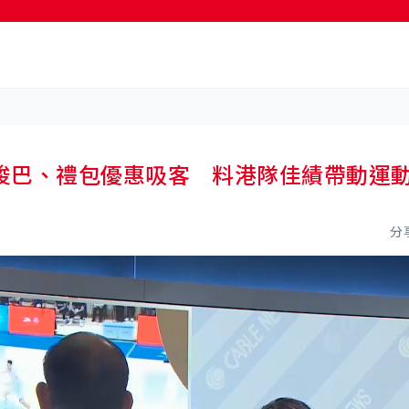
按輸入鍵開始搜尋
梭巴、禮包優惠吸客 料港隊佳績帶動運
分