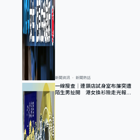
新聞資訊
新聞熱話
一線搜查｜連鎖店試身室布簾突遭
陌生男扯開 港女換衫險走光報
警 全港分店急換實體門