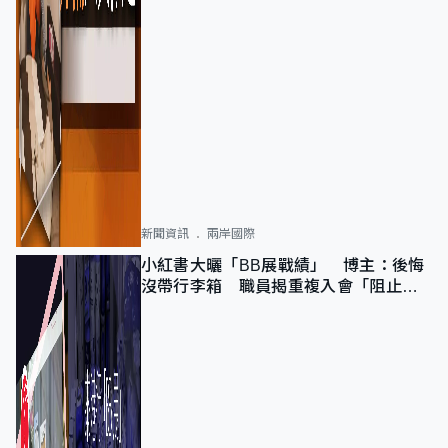
新聞資訊
兩岸國際
小紅書大曬「BB展戰績」 博主：後悔
沒帶行李箱 職員揭重複入會「阻止唔
到」