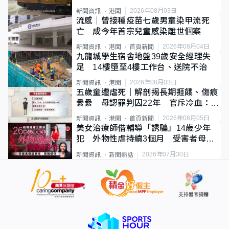
2026年08月03日
新聞資訊
港聞
流感｜曾接種疫苗七歲男童染甲流死
亡 成今年首宗兒童感染離世個案
2026年08月04日
新聞資訊
港聞
首頁新聞
九龍城學生宿舍地盤39歲安全經理失
足 14樓墮至4樓工作台、送院不治
2026年08月03日
新聞資訊
港聞
五歲童遭虐死｜解剖揭長期捱餓、傷痕
纍纍 母認罪判囚22年 官斥冷血：同
類案最惡劣
2026年08月05日
新聞資訊
港聞
首頁新聞
美女治療師借輔導「誘騙」14歲少年
犯 外物性虐持續3個月 受害者母：
要保護其他人
2026年07月30日
新聞資訊
新聞熱話