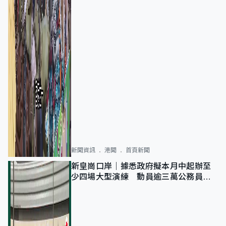
新聞資訊
港聞
首頁新聞
新皇崗口岸｜據悉政府擬本月中起辦至
少四場大型演練 動員逾三萬公務員人
次測試