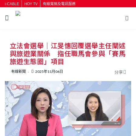
i-CABLE
HOY TV
有線寬頻及電訊服務
返回
立法會選舉｜江旻憓回覆選舉主任闡述
按輸入鍵開始搜尋
與旅遊業關係 指任職馬會參與「賽馬
旅遊生態圈」項目
有線新聞
2025年11月06日
分享