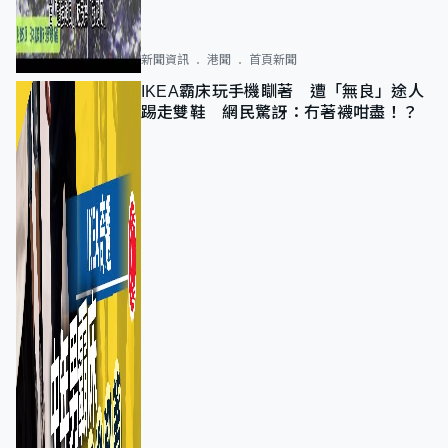
新聞資訊
港聞
首頁新聞
IKEA霸床玩手機瞓著 遭「無良」途人
踢走雙鞋 網民驚訝：冇著襪咁盡！？