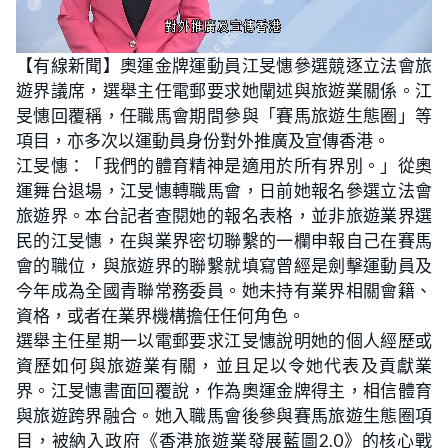
L
U
o
n
【有線新聞】奧運金牌運動員江旻憓參選競逐立法會旅
a
m
d
u
遊界議席，選舉主任電郵要求她闡述與旅遊業關係。江
e
t
d
e
:
旻憓回覆稱，任職馬會期間參與「賽馬旅遊生態圈」等
2
3
項目，亦多次以運動員身份對外推廣及宣傳香港。
.
4
江旻憓：「我們的體育精神是適用於所有界別。」從奧
4
%
運舞台退場，江旻憓轉職馬會，日前她報名參選立法會
旅遊界。本台記者查閱她的報名表格，並非旅遊業界選
民的江旻憓，在與業界密切聯繫的一欄申報自己在賽馬
會的職位，與旅遊界的聯繫就填寫曾經是劍擊運動員及
今年成為全國青聯常務委員。她未持有業界相關會籍、
資格，或者在業界機構擔任任何角色。
選舉主任星期一以電郵要求江旻憓說明她的個人經歷或
資歷如何與旅遊業有關，並且足以令她代表及貢獻業
界。江旻憓書面回覆說，作為奧運金牌得主，相信體育
與旅遊跨界融合。她入職馬會後參與賽馬旅遊生態圈項
目，被納入政府《香港旅遊業發展藍圖2.0》的核心戰