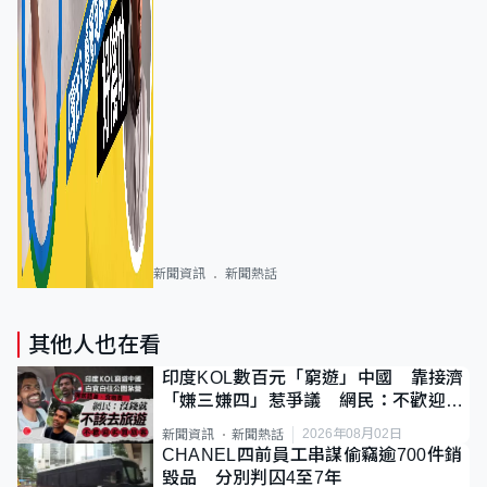
新聞資訊
新聞熱話
其他人也在看
印度KOL數百元「窮遊」中國 靠接濟
「嫌三嫌四」惹爭議 網民：不歡迎劣
質旅客
2026年08月02日
新聞資訊
新聞熱話
CHANEL四前員工串謀偷竊逾700件銷
毀品 分別判囚4至7年