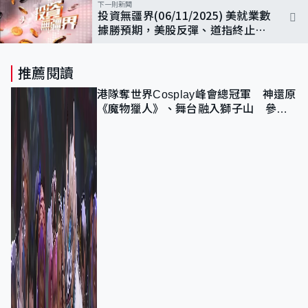
下一則新聞
投資無疆界(06/11/2025) 美就業數
據勝預期，美股反彈、道指終止兩
連跌
推薦閱讀
港隊奪世界Cosplay峰會總冠軍 神還原
《魔物獵人》、舞台融入獅子山 參賽
者：讓大家認識香港