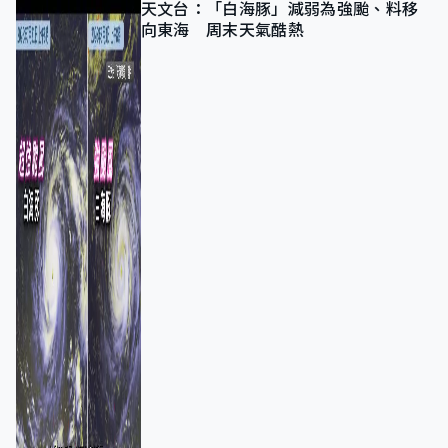
天文台：「白海豚」減弱為強颱、料移
向東海 周末天氣酷熱