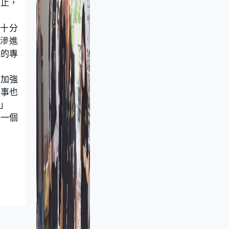
為止，
亦十分
滲進
港的專
也加強
同事也
」
有一個