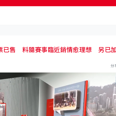
按輸入鍵開始搜尋
票已售 料隨賽事臨近銷情愈理想 另已
分