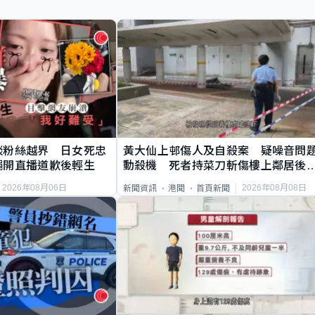
談粉絲越界 日女死忠
黃大仙上邨傷人及自殺案 疑噪音問
繩開直播道歉後輕生
動殺機 死者持菜刀斬傷樓上鄰居後
斃
2026年08月06日
2026年08月08日
新聞資訊
港聞
首頁新聞