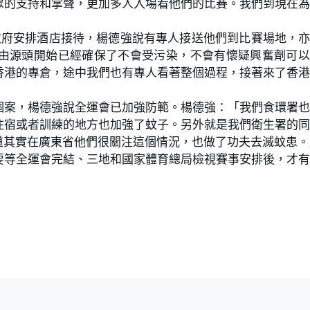
眾的支持和掌聲，更加多人入場看他們的比賽。我們到現在
，政府安排酒店接待，楊德強說有專人接送他們到比賽場地，
由源頭開始已經確保了不會受污染，不會有懷疑興奮劑可以
香港的專倉，途中我們也有專人看著整個過程，接著來了香
個案，楊德強說全運會已加強防範。楊德強：「我們食環署
住宿或者訓練的地方也加強了蚊子。另外就是我們衛生署的
道其實在廣東省他們很關注這個情況，也做了功夫去滅蚊患。
要等全運會完結、三地和國家體育總局檢視賽事安排後，才