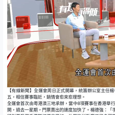
L
U
o
n
【有線新聞】全運會周日正式開幕，統籌辦公室主任楊
a
m
d
u
e
t
五，相信賽事臨近，銷情會愈來愈理想。
d
e
:
全運會首次由粵港澳三地承辦，當中8項賽事在香港舉行
2
0
.
開，過去一星期，門票賣出的速度加快了。楊德強：「
8
3
%