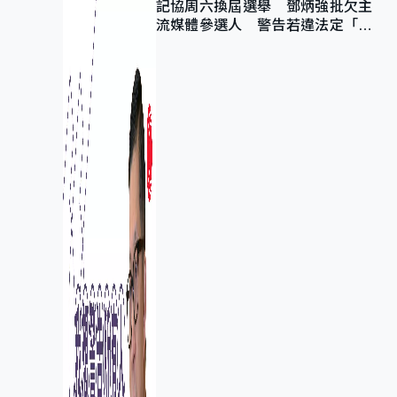
記協周六換屆選舉 鄧炳強批欠主
流媒體參選人 警告若違法定「釘
死你」