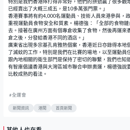
特別是我們香港隊打得非常好，他們的拼勁贏了很多觀
已經賣出了大概三成五，是10多萬張門票。」
香港賽事將有約4,000名運動員、技術人員來港參與
重視運動員食物安全和質素。楊德強：「全部的食物鏈
去。接著在廣州方面有個專倉收集了食物，然後再運來
倉之後，分發給香港不同的酒店。」
廣東省出現多宗基孔肯雅熱個案，香港近日亦錄得本地
了滅蚊的工作，特別是我們在比賽的場地，以至運動員
跟內地相關的衛生部門是保持了密切的聯繫，我們也知
有智庫倡議香港與大灣區城市聯合申辦奧運，楊德強說
比較成熟的看法。
全運會
新聞資訊
港聞
首頁新聞
其他人也在看