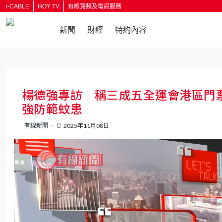
i-CABLE
HOY TV
有線寬頻及電訊服務
新聞
財經
特約內容
返回
楊德強專訪｜稱三成五全運會港區門
強防範蚊患
有線新聞
2025年11月08日