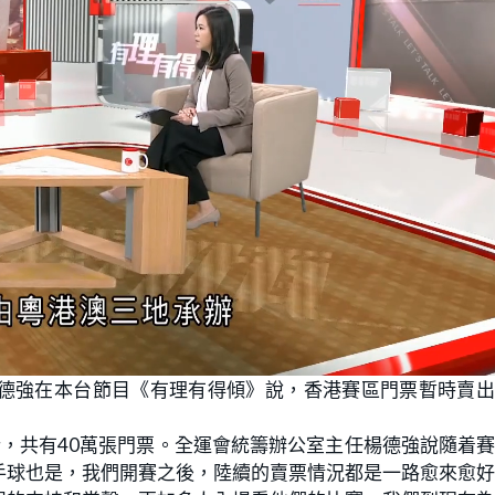
德強在本台節目《有理有得傾》說，香港賽區門票暫時賣出
，共有40萬張門票。全運會統籌辦公室主任楊德強說隨着
手球也是，我們開賽之後，陸續的賣票情況都是一路愈來愈