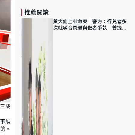
推薦閱讀
黃大仙上邨命案｜警方：行兇者多
次就噪音問題與傷者爭執 曾提出
調單位已獲批
三成
賽事展
好的。