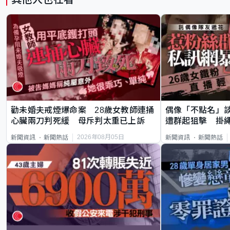
勸未婚夫戒煙爆命案 28歲女教師連捅
偶像「不點名」
心臟兩刀判死緩 母斥判太重已上訴
遭群起狙擊 掛
2026年08月05日
新聞資訊
新聞熱話
新聞資訊
新聞熱話