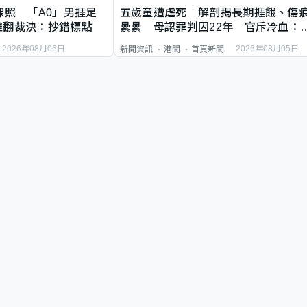
祼照 「A0」男捱足
五歲童遭虐死｜解剖揭長期捱餓、傷
推翻裁決：抄錯標點
纍纍 母認罪判囚22年 官斥冷血：
類案最惡劣
2026年08月06日
2026年08月05日
新聞資訊
港聞
首頁新聞