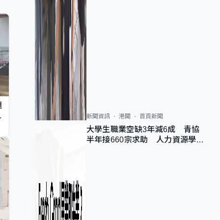
題
墮
新聞資訊
港聞
首頁新聞
大學生職業空缺3年減6成 青協
半年接660宗求助 人力資源學
會：AI浪潮重整職位需求