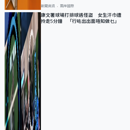
新聞資訊
兩岸國際
康文署球場打排球遇怪盜 女生汗巾遭
拎走5分鐘 「行咗出出面唔知做乜」