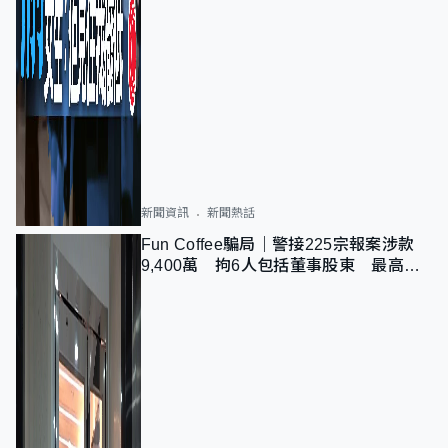
新聞資訊
新聞熱話
Fun Coffee騙局｜警接225宗報案涉款
9,400萬 拘6人包括董事股東 最高金
額一宗涉近千萬