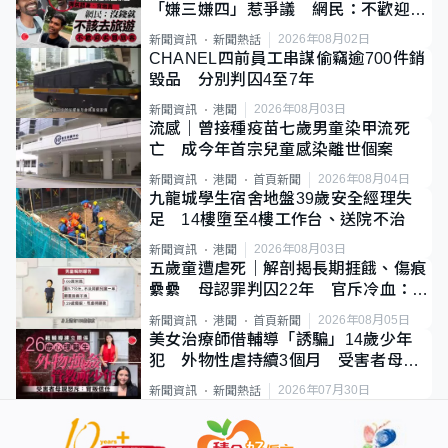
「嫌三嫌四」惹爭議 網民：不歡迎劣
質旅客
2026年08月02日
新聞資訊
新聞熱話
CHANEL四前員工串謀偷竊逾700件銷
毀品 分別判囚4至7年
2026年08月03日
新聞資訊
港聞
流感｜曾接種疫苗七歲男童染甲流死
亡 成今年首宗兒童感染離世個案
2026年08月04日
新聞資訊
港聞
首頁新聞
九龍城學生宿舍地盤39歲安全經理失
足 14樓墮至4樓工作台、送院不治
2026年08月03日
新聞資訊
港聞
五歲童遭虐死｜解剖揭長期捱餓、傷痕
纍纍 母認罪判囚22年 官斥冷血：同
類案最惡劣
2026年08月05日
新聞資訊
港聞
首頁新聞
美女治療師借輔導「誘騙」14歲少年
犯 外物性虐持續3個月 受害者母：
要保護其他人
2026年07月30日
新聞資訊
新聞熱話