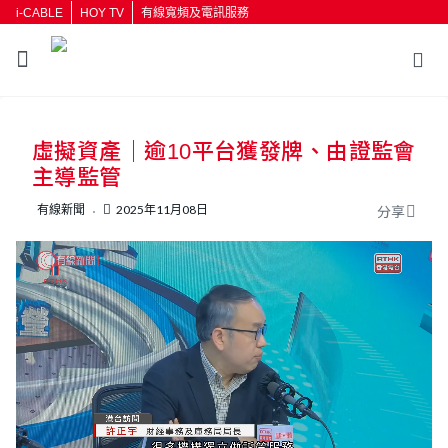
i-CABLE
HOY TV
有線寬頻及電訊服務
返回
虛擬資產｜逾10平台獲發牌、由證監會
按輸入鍵開始搜尋
主導監管
有線新聞
2025年11月08日
分享