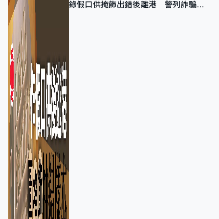
錄假口供掩飾出錯後離港 警列詐騙
正通緝在逃人士