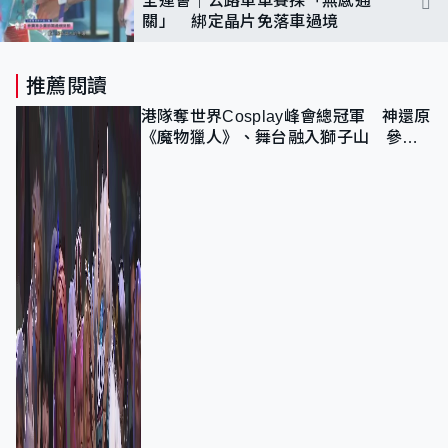
關」 綁定晶片免落車過境
推薦閱讀
港隊奪世界Cosplay峰會總冠軍 神還原
《魔物獵人》、舞台融入獅子山 參賽
者：讓大家認識香港