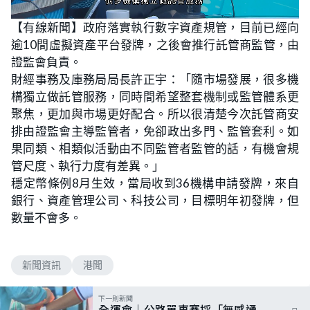
L
U
o
n
【有線新聞】政府落實執行數字資產規管，目前已經向
a
m
d
u
逾10間虛擬資產平台發牌，之後會推行託管商監管，由
e
t
d
e
:
證監會負責。
4
4
財經事務及庫務局局長許正宇：「隨市場發展，很多機
.
1
構獨立做託管服務，同時間希望整套機制或監管體系更
2
%
聚焦，更加與市場更好配合。所以很清楚今次託管商安
排由證監會主導監管者，免卻政出多門、監管套利。如
果同類、相類似活動由不同監管者監管的話，有機會規
管尺度、執行力度有差異。」
穩定幣條例8月生效，當局收到36機構申請發牌，來自
銀行、資產管理公司、科技公司，目標明年初發牌，但
數量不會多。
新聞資訊
港聞
下一則新聞
全運會｜公路單車賽採「無感通