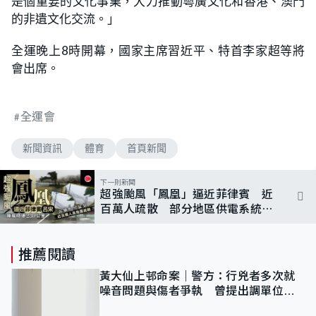
是個重要的文化事業，大力推動粵廣文化和香港、澳門
的非遺文化交流。」
全運晚上8時開幕，國家主席習近平、特首李家超等將
會出席。
全運會
新聞資訊
體育
首頁新聞
下一則新聞
超強颱風「鳳凰」逼近菲律賓 近
百萬人疏散 部分地區供電系統受
損
推薦閱讀
黃大仙上邨命案｜警方：行兇者多次就
噪音問題與傷者爭執 曾提出調單位已
獲批