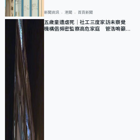
新聞資訊
港聞
首頁新聞
五歲童遭虐死｜社工三度家訪未察覺
機構倡頻密監察高危家庭 管浩鳴籲加
強跨部門協作