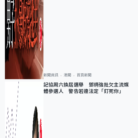
新聞資訊
港聞
首頁新聞
記協周六換屆選舉 鄧炳強批欠主流媒
體參選人 警告若違法定「釘死你」