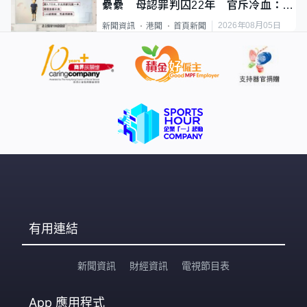
纍纍 母認罪判囚22年 官斥冷血：同
類案最惡劣
2026年08月05日
新聞資訊
港聞
首頁新聞
有用連結
新聞資訊
財經資訊
電視節目表
App
應用程式