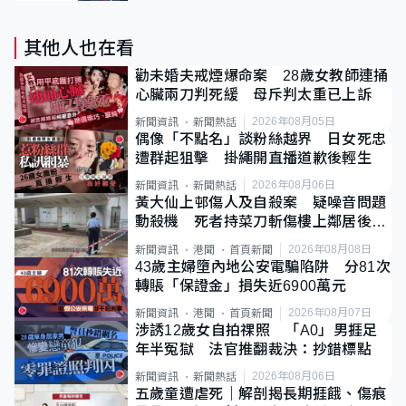
其他人也在看
勸未婚夫戒煙爆命案 28歲女教師連捅
心臟兩刀判死緩 母斥判太重已上訴
2026年08月05日
新聞資訊
新聞熱話
偶像「不點名」談粉絲越界 日女死忠
遭群起狙擊 掛繩開直播道歉後輕生
2026年08月06日
新聞資訊
新聞熱話
黃大仙上邨傷人及自殺案 疑噪音問題
動殺機 死者持菜刀斬傷樓上鄰居後墮
斃
2026年08月08日
新聞資訊
港聞
首頁新聞
43歲主婦墮內地公安電騙陷阱 分81次
轉賬「保證金」損失近6900萬元
2026年08月07日
新聞資訊
港聞
首頁新聞
涉誘12歲女自拍祼照 「A0」男捱足
年半冤獄 法官推翻裁決：抄錯標點
2026年08月06日
新聞資訊
新聞熱話
五歲童遭虐死｜解剖揭長期捱餓、傷痕