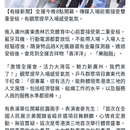
【有線新聞】全運今晚8點開幕，傳媒入場前需接受雙
重安檢，有觀眾提早入場感受氣氛。
進入廣州廣東奧林匹克體育中心前要接受第二重安檢，
藍牙耳機、行動電源都要放低，不能帶入場。入場人士
經驗證後，隨身物品過X光儀器還有金屬探測器。通過
安檢後，會見到全運吉祥物「喜洋洋」、「樂融融」。
「激情全運會，活力大灣區。魅力新廣州，我們來
了！」觀眾提早入場感受氣氛。乒乓群眾項目廣東代表
于紅偉：「很專業、很有活力，能夠體現粵港澳三地的
人文風情，包括經濟發展、組織工作的水平，以及服務
人員的服務水準都很棒。」
有表演單位開幕前露兩手。表演者麥先生：「首次在全
國人民展示黃閣鎮省級非遺項目舞麒麟，心情肯定激
動、無容置疑。這次是粵港澳三地首次舉行體育盛事，