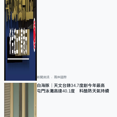
新聞資訊
兩岸國際
白海豚｜天文台錄34.7度創今年最高
屯門泳灘高達40.1度 料酷熱天氣持續