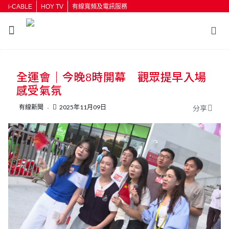
i-CABLE
HOY TV
有線寬頻及電訊服務
返回
全運會｜今晚8時開幕 觀眾提早入場
按輸入鍵開始搜尋
感受氣氛
有線新聞
2025年11月09日
分享