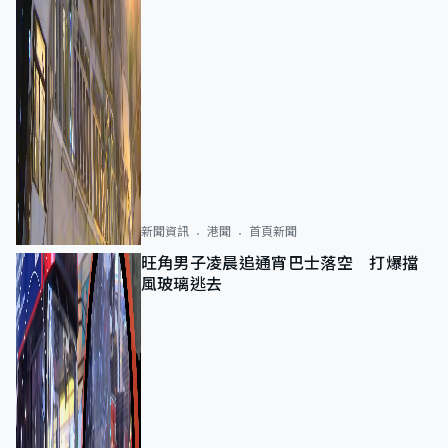
新聞資訊
港聞
首頁新聞
旺角男子凌晨追通宵巴士落空 打爆擋
風玻璃逃去