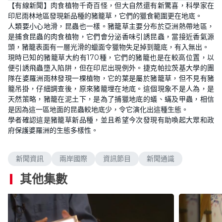
【有線新聞】肉食植物千奇百怪，但大自然還有新驚喜，科學家在
印尼雨林地區發現新品種的豬籠草，它們的獵食範圍更在地底。
人類要小心地滑，昆蟲也一樣。豬籠草主要分布於亞洲熱帶地區，
是捕食昆蟲的肉食植物，它們會分泌香味引誘昆蟲，當接近香氣源
頭，豬籠表面有一層光滑的蠟面令獵物失足掉到籠底，有入無出。
現時已知的豬籠草大約有170種，它們的豬籠也是在較高位置，以
便引誘飛蟲墮入陷阱，但在印尼出現例外。捷克帕拉茨基大學的團
隊在婆羅洲雨林發現一棵植物，它的葉是屬於豬籠草，但不見有豬
籠吊掛，仔細調查後，原來豬籠埋在地底。這個現象不是人為，是
天然策略，豬籠在泥土下，是為了捕獵地底的蟻、蟎及甲蟲，相信
是因為這一區地面的昆蟲較地底少，令它演化出這種生態。
學者確認這是豬籠草新品種，並且希望今次發現有助喚起大眾和政
府保護婆羅洲的生態多樣性。
新聞資訊
兩岸國際
資訊節目
新聞通識
其他集數