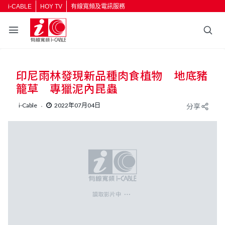
i-CABLE
HOY TV
有線寬頻及電訊服務
返回
印尼雨林發現新品種肉食植物 地底豬
按輸入鍵開始搜尋
籠草 專獵泥內昆蟲
i-Cable
2022年07月04日
分享