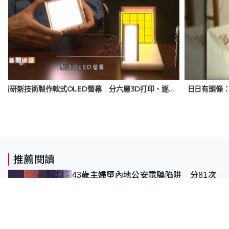
美學者研新技術製作軟式OLED螢幕 分六層3D打印、逐層完成 有望大幅降生產門檻
推薦閱讀
43歲主婦墮內地公安電騙陷阱 分81次
轉賬「保證金」損失近6900萬元