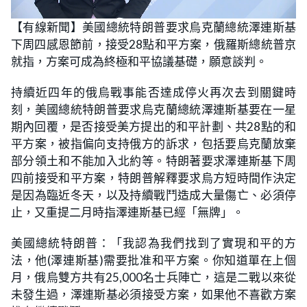
L
U
o
n
【有線新聞】美國總統特朗普要求烏克蘭總統澤連斯基
a
m
d
u
下周四感恩節前，接受28點和平方案，俄羅斯總統普京
e
t
d
e
:
就指，方案可成為終極和平協議基礎，願意談判。
2
3
.
持續近四年的俄烏戰事能否達成停火再次去到關鍵時
6
2
刻，美國總統特朗普要求烏克蘭總統澤連斯基要在一星
%
期內回覆，是否接受美方提出的和平計劃、共28點的和
平方案，被指偏向支持俄方的訴求，包括要烏克蘭放棄
部分領土和不能加入北約等。特朗著要求澤連斯基下周
四前接受和平方案，特朗普解釋要求烏方短時間作決定
是因為臨近冬天，以及持續戰鬥造成大量傷亡、必須停
止，又重提二月時指澤連斯基已經「無牌」。
美國總統特朗普：「我認為我們找到了實現和平的方
法，他(澤連斯基)需要批准和平方案。你知道單在上個
月，俄烏雙方共有25,000名士兵陣亡，這是二戰以來從
未發生過，澤連斯基必須接受方案，如果他不喜歡方案