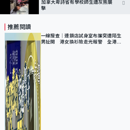
加拿大卑詩省有學校師生遭灰熊襲
擊
推薦閱讀
一線搜查｜連鎖店試身室布簾突遭陌生
男扯開 港女換衫險走光報警 全港分
店急換實體門