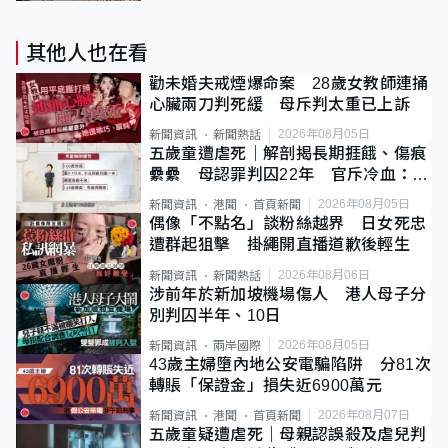
其他人也在看
勸未婚夫戒煙爆命案 28歲女教師連捅
心臟兩刀判死緩 母斥判太重已上訴
2026年08月05日
新聞資訊
新聞熱話
五歲童遭虐死｜解剖揭長期捱餓、傷痕
纍纍 母認罪判囚22年 官斥冷血：同
類案最惡劣
2026年08月05日
新聞資訊
港聞
首頁新聞
偶像「不點名」談粉絲越界 日女死忠
遭群起狙擊 掛繩開直播道歉後輕生
2026年08月06日
新聞資訊
新聞熱話
涉前年於新加坡機場傷人 港人母子分
別判囚半年、10日
2026年08月05日
新聞資訊
兩岸國際
43歲主婦墮內地公安電騙陷阱 分81次
轉賬「保證金」損失近6900萬元
2026年08月07日
新聞資訊
港聞
首頁新聞
五歲童疑遭虐死｜母親認誤殺及虐兒判