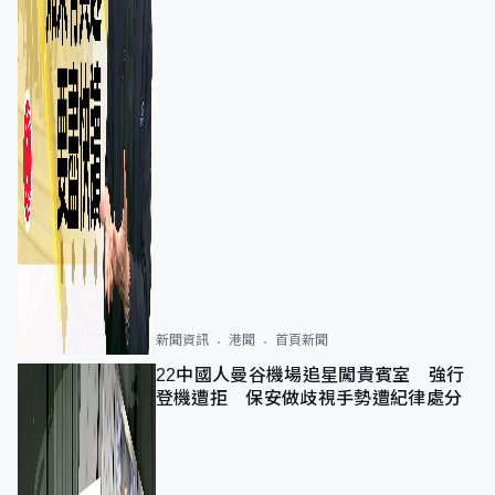
新聞資訊
港聞
首頁新聞
22中國人曼谷機場追星闖貴賓室 強行
登機遭拒 保安做歧視手勢遭紀律處分