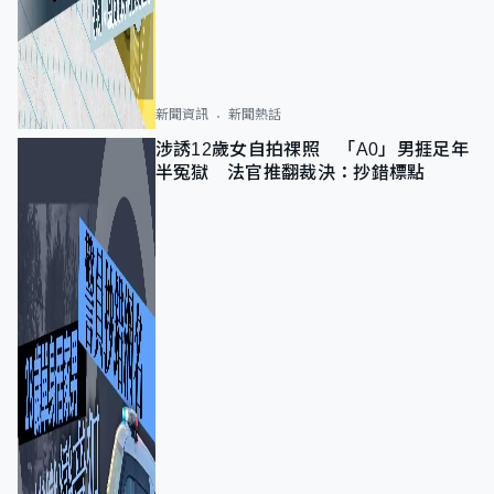
新聞資訊
新聞熱話
涉誘12歲女自拍祼照 「A0」男捱足年
半冤獄 法官推翻裁決：抄錯標點