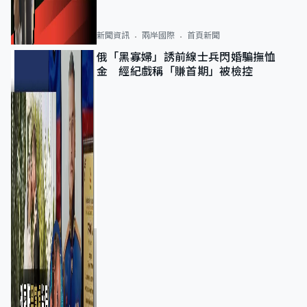
新聞資訊
兩岸國際
首頁新聞
俄「黑寡婦」誘前線士兵閃婚騙撫恤
金 經紀戲稱「賺首期」被檢控