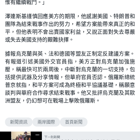
惟有繼續戰鬥。」
澤連斯基謹慎回應美方的期限，他感謝美國、特朗普和
團隊為結束戰事作出的努力，希望方案能帶來真正的和
平，但他表明不會出賣國家利益，又說正面對失去尊嚴
或失去美國支持的艱難抉擇。
據報烏克蘭與英、法和德國等盟友正制定反建議方案。
有報道引述美國外交官員指，美方正對烏克蘭加強施
壓，稱最快可於兩周後，中斷對烏克蘭的一切支持，包
括提供武器及分享情報，但華府官員否認。俄羅斯總統
普京就指，和平方案可成為終極和平協議基礎，稱願意
談判與華府合作尋求結束戰事。他又批評烏克蘭及其歐
洲盟友，仍幻想可在戰場上擊敗俄羅斯。
新聞資訊
兩岸國際
首頁新聞
下一則新聞