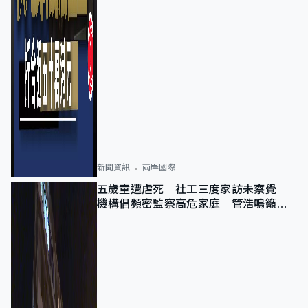
新聞資訊
兩岸國際
五歲童遭虐死｜社工三度家訪未察覺
機構倡頻密監察高危家庭 管浩鳴籲加
強跨部門協作