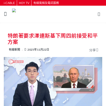
i-CABLE
HOY TV
有線寬頻及電訊服務
返回
特朗著要求澤連斯基下周四前接受和平
按輸入鍵開始搜尋
方案
有線新聞
2025年11月22日
分享