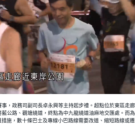
賽事，政務司副司長卓永興等主持起步禮。超點位於東區走
將藍公路、觀塘繞道，終點為中九龍繞道油麻地交匯處。而
道措施，數十條巴士及專線小巴路線需要改道、縮短路線或遷