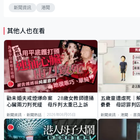
新聞資訊
港聞
其他人也在看
勸未婚夫戒煙爆命案 28歲女教師連捅
五歲童遭虐死｜
心臟兩刀判死緩 母斥判太重已上訴
纍纍 母認罪判囚
類案最惡劣
2026年08月05日
新聞資訊
新聞熱話
新聞資訊
港聞
首