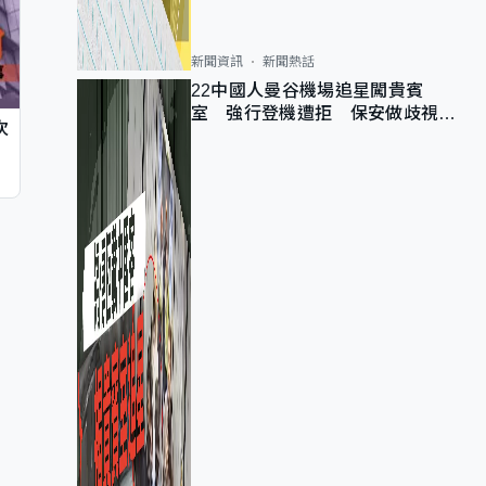
新聞資訊
新聞熱話
22中國人曼谷機場追星闖貴賓
室 強行登機遭拒 保安做歧視手
次
勢遭紀律處分