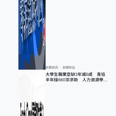
新聞資訊
新聞熱話
大學生職業空缺3年減6成 青協
半年接660宗求助 人力資源學
會：AI浪潮重整職位需求