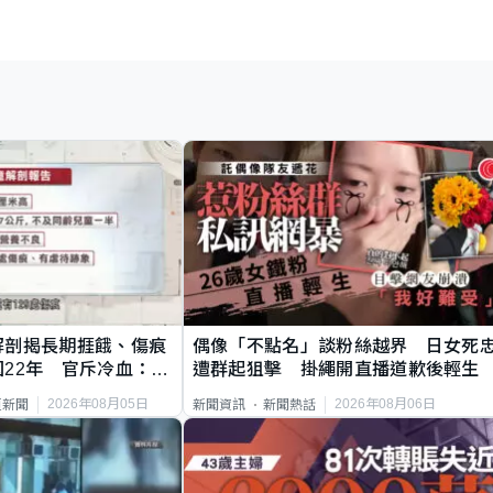
解剖揭長期捱餓、傷痕
偶像「不點名」談粉絲越界 日女死
22年 官斥冷血：同
遭群起狙擊 掛繩開直播道歉後輕生
2026年08月05日
2026年08月06日
頁新聞
新聞資訊
新聞熱話