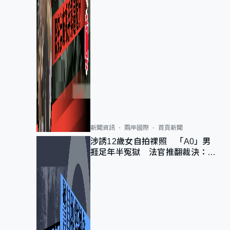
新聞資訊
兩岸國際
首頁新聞
涉誘12歲女自拍祼照 「A0」男
捱足年半冤獄 法官推翻裁決：抄
錯標點