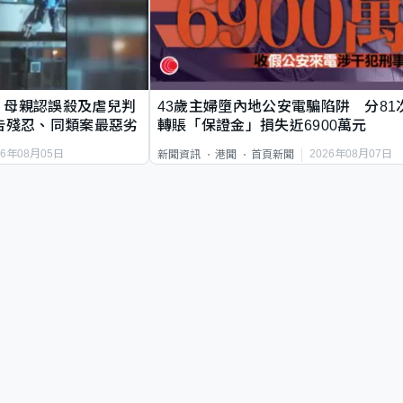
｜母親認誤殺及虐兒判
43歲主婦墮內地公安電騙陷阱 分81
告殘忍、同類案最惡劣
轉賬「保證金」損失近6900萬元
26年08月05日
2026年08月07日
新聞資訊
港聞
首頁新聞