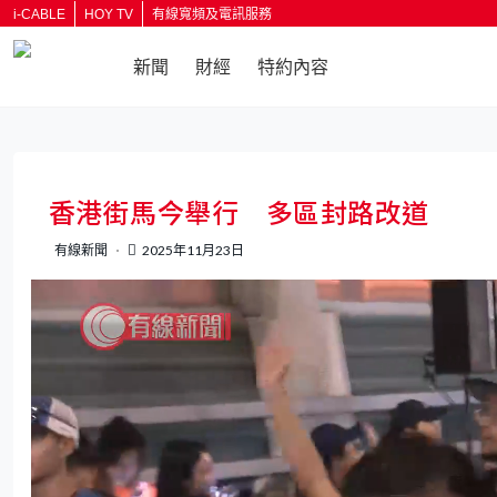
i-CABLE
HOY TV
有線寬頻及電訊服務
新聞
財經
特約內容
返回
香港街馬今舉行 多區封路改道
有線新聞
2025年11月23日