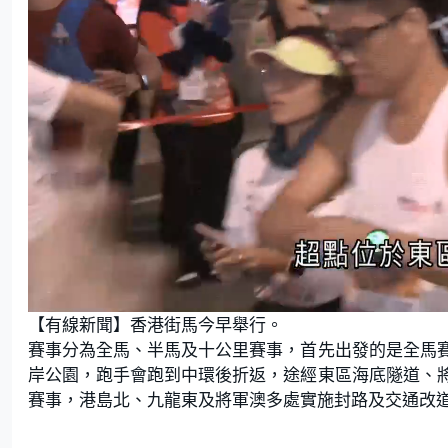
L
U
o
n
【有線新聞】香港街馬今早舉行。
a
m
d
u
e
t
賽事分為全馬、半馬及十公里賽事，首先出發的是全馬
d
e
:
岸公園，跑手會跑到中環後折返，途經東區海底隧道、
5
7
.
賽事，港島北、九龍東及將軍澳多處實施封路及交通改
4
5
%