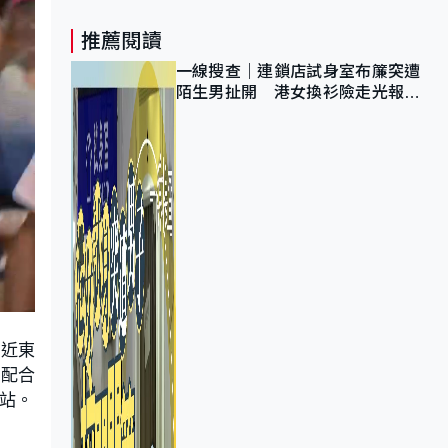
推薦閱讀
一線搜查｜連鎖店試身室布簾突遭
陌生男扯開 港女換衫險走光報
警 全港分店急換實體門
廊近東
為配合
站。